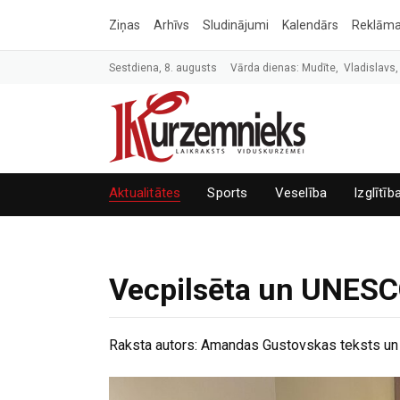
Ziņas
Arhīvs
Sludinājumi
Kalendārs
Reklām
Sestdiena, 8. augusts
Vārda dienas: Mudīte, Vladislavs,
Aktualitātes
Sports
Veselība
Izglītīb
Vecpilsēta un UNESCO
Raksta autors:
Amandas Gustovskas teksts un