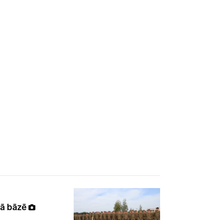
ajā bāzē