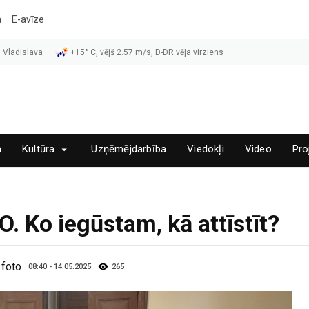
a
E-avīze
 Vladislava
+15° C, vējš 2.57 m/s, D-DR vēja virziens
a
Kultūra
Uzņēmējdarbība
Viedokļi
Video
Pro
. Ko iegūstam, kā attīstīt?
 foto
08:40 - 14.05.2025
265