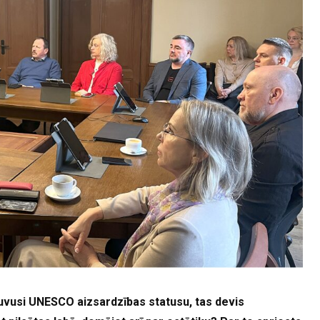
guvusi UNESCO aizsardzības statusu, tas devis