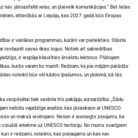
 nav: jānoasfaltē ielas, un jāievelk komunikācijas.” Bet lielas
mēram, attiecībās ar Liepāju, kas 2027. gadā būs Eiropas
dībai ir vairākas programmas, kurām var pieteikties. Stāsta
ar restaurēt savas ēkas logus. Notiek arī sabiedrības
jadzīgs, ir iespēja klausīties ārvalstu lektorus. Plānojam
un ēkas, kurās varam ko mainīt. Redzam, ka pie mājām parādās
Tādas noteikti būs vēl kādos īpašumos, un jādomā, kā tās
a vecpilsētai tiek veidota trīs pakāpju aizsardzība: „Šādu
ējam nebūtu vajadzīga analīze, kas jāsaskaņo ar UNESCO
cess un maksā ievērojami. Nesen ir iesniegts ziņojums, ka
tē vizuālā ietekme uz UNESCO teritoriju. No mums svarīgiem
uri ir redzami, noteikts, kas pieļaujams un kas nav.