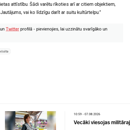
tas attīstību. Šādi varētu rīkoties arī ar citiem objektiem,
autājums, vai ko līdzīgu darīt ar suitu kultūrtelpu.”
un
Twitter
profilā - pievienojies, lai uzzinātu svarīgāko un
ilsēta
10:59 - 07.08.2026
Vecāki viesojas militār