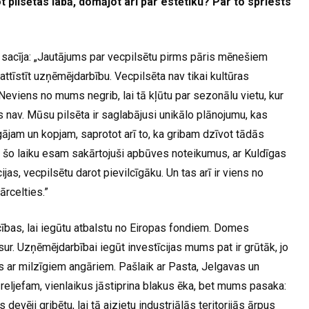
pilsētas labā, domājot arī par estētiku? Par to spriests
sacīja: „Jautājums par vecpilsētu pirms pāris mēnešiem
ttīstīt uzņēmējdarbību. Vecpilsēta nav tikai kultūras
Neviens no mums negrib, lai tā kļūtu par sezonālu vietu, kur
 nav. Mūsu pilsēta ir saglabājusi unikālo plānojumu, kas
gājam un kopjam, saprotot arī to, ka gribam dzīvot tādās
Pa šo laiku esam sakārtojuši apbūves noteikumus, ar Kuldīgas
jas, vecpilsētu darot pievilcīgāku. Un tas arī ir viens no
ārcelties.”
rocības, lai iegūtu atbalstu no Eiropas fondiem. Domes
ur. Uzņēmējdarbībai iegūt investīcijas mums pat ir grūtāk, jo
ijas ar milzīgiem angāriem. Pašlaik ar Pasta, Jelgavas un
oši reljefam, vienlaikus jāstiprina blakus ēka, bet mums pasaka:
evēji gribētu, lai tā aizietu industriālās teritorijās ārpus