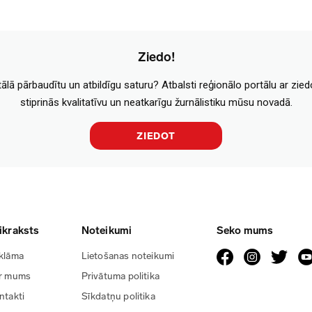
Ziedo!
tālā pārbaudītu un atbildīgu saturu? Atbalsti reģionālo portālu ar zie
stiprinās kvalitatīvu un neatkarīgu žurnālistiku mūsu novadā.
ZIEDOT
ikraksts
Noteikumi
Seko mums
klāma
Lietošanas noteikumi
r mums
Privātuma politika
ntakti
Sīkdatņu politika