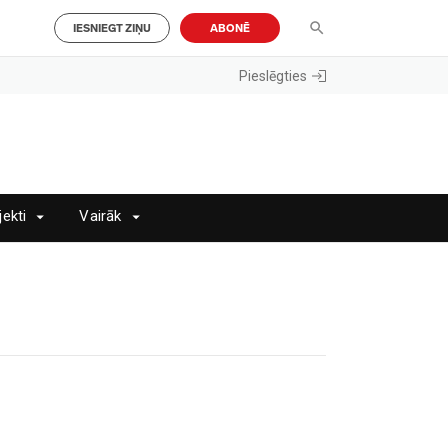
IESNIEGT ZIŅU
ABONĒ
Pieslēgties
jekti
Vairāk