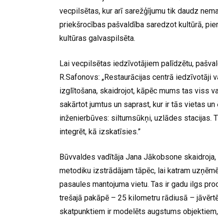
vecpilsētas, kur arī sarežģījumu tik daudz nemaz
priekšrocības pašvaldība saredzot kultūrā, pie
kultūras galvaspilsēta.
Lai vecpilsētas iedzīvotājiem palīdzētu, pašval
R.Safonovs: „Restaurācijas centrā iedzīvotāji v
izglītošana, skaidrojot, kāpēc mums tas viss va
sakārtot jumtus un saprast, kur ir tās vietas 
inženierbūves: siltumsūkņi, uzlādes stacijas. 
integrēt, kā izskatīsies.”
Būvvaldes vadītāja Jana Jākobsone skaidroja, k
metodiku izstrādājam tāpēc, lai katram uzņēm
pasaules mantojuma vietu. Tas ir gadu ilgs pro
trešajā pakāpē – 25 kilometru rādiusā – jāvēr
skatpunktiem ir modelēts augstums objektiem, k