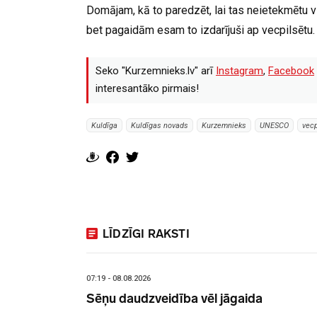
Domājam, kā to paredzēt, lai tas neietekmētu vie
bet pagaidām esam to izdarījuši ap vecpilsētu. J
Seko "Kurzemnieks.lv" arī
Instagram
,
Facebook
interesantāko pirmais!
Kuldīga
Kuldīgas novads
Kurzemnieks
UNESCO
vecp
LĪDZĪGI RAKSTI
07:19 - 08.08.2026
Sēņu daudzveidība vēl jāgaida