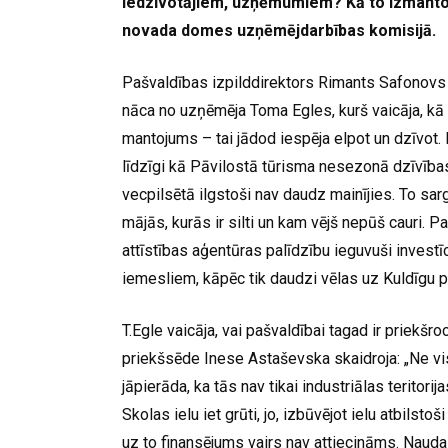
iedzīvotājiem, uzņēmumiem? Kā to izmantot 
novada domes uzņēmējdarbības komisijā.
Pašvaldības izpilddirektors Rimants Safonovs 
nāca no uzņēmēja Toma Egles, kurš vaicāja, kā a
mantojums – tai jādod iespēja elpot un dzīvot. 
līdzīgi kā Pāvilostā tūrisma nesezonā dzīvības
vecpilsētā ilgstoši nav daudz mainījies. To sar
mājās, kurās ir silti un kam vējš nepūš cauri. 
attīstības aģentūras palīdzību ieguvuši investīci
iemesliem, kāpēc tik daudzi vēlas uz Kuldīgu p
T.Egle vaicāja, vai pašvaldībai tagad ir priekš
priekšsēde Inese Astaševska skaidroja: „Ne vis
jāpierāda, ka tās nav tikai industriālas teritor
Skolas ielu iet grūti, jo, izbūvējot ielu atbilst
uz to finansējums vairs nav attiecināms. Naudas d