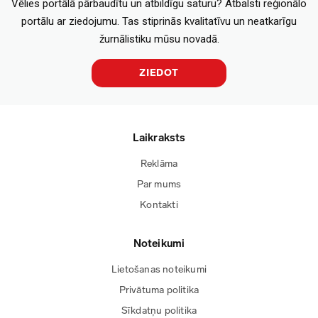
Vēlies portālā pārbaudītu un atbildīgu saturu? Atbalsti reģionālo
portālu ar ziedojumu. Tas stiprinās kvalitatīvu un neatkarīgu
žurnālistiku mūsu novadā.
ZIEDOT
Laikraksts
Reklāma
Par mums
Kontakti
Noteikumi
Lietošanas noteikumi
Privātuma politika
Sīkdatņu politika