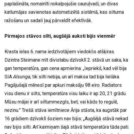
paplašināta, nomainīti nokalpojušie cauruļvadi, un divas
katlumājas savienotas automatizētā sistēmā, kas siltuma
ražošanu un sadali ļauj pārvaldīt efektīvāk.
Pirmajos stāvos silti, augšējā auksti bijis vienmēr
Krasta ielas 6. nama iedzīvotājiem viedoklis atšķiras.
Dzintra Steimane mīt divistabu dzīvoklī 2. stāvā un saka, ka
gan temperatūra, gan cena apmierina: „Iepriekš, kad vēl bija
SIA
Alsunga
, tik silti nebija, un arī maksa tad bija lielāka.
Pagājušajā mēnesī par apkuri maksāju 98 eiro. Radiators
visu dienu ir silts, temperatūra visu laiku ir ap 20, 21 grādu.
Mūsu mājai ir arī siltummezgls, bet, vai kāds to regulē,
nezinu.” Trešā stāva iemītniece Ārija stāsta, ka augstāk par
16 grādiem dzīvoklī šoziem nav bijis: „Augšējā stāvā nekad
nav bijis silti. Arī kaimiņam šajā stāvā temperatūra tāda pati.