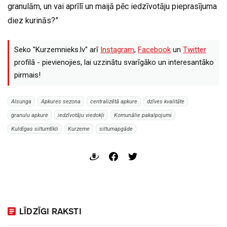
granulām, un vai aprīlī un maijā pēc iedzīvotāju pieprasījuma
diez kurinās?”
Seko "Kurzemnieks.lv" arī
Instagram
,
Facebook
un
Twitter
profilā - pievienojies, lai uzzinātu svarīgāko un interesantāko
pirmais!
Alsunga
Apkures sezona
centralizētā apkure
dzīves kvalitāte
granulu apkure
iedzīvotāju viedokļi
Komunālie pakalpojumi
Kuldīgas siltumtīkli
Kurzeme
siltumapgāde
LĪDZĪGI RAKSTI