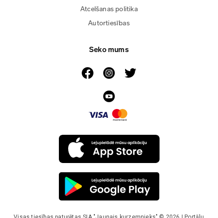
Atcelšanas politika
Autortiesības
Seko mums
Visas tiesības paturētas SIA "Jaunais kurzemnieks" © 2026 | Portālu