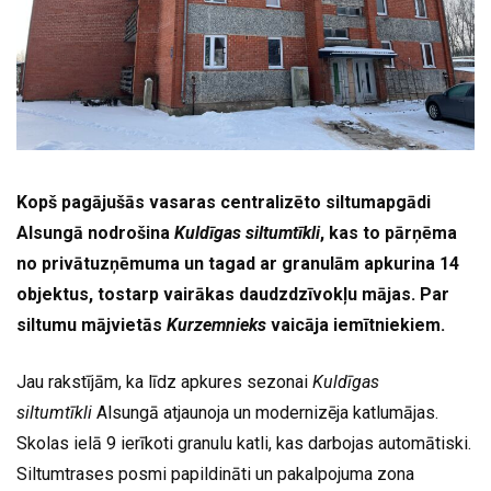
Kopš pagājušās vasaras centralizēto siltumapgādi
Alsungā nodrošina
Kuldīgas siltumtīkli
, kas to pārņēma
no privātuzņēmuma un tagad ar granulām apkurina 14
objektus, tostarp vairākas daudzdzīvokļu mājas. Par
siltumu mājvietās
Kurzemnieks
vaicāja iemītniekiem.
Jau rakstījām, ka līdz apkures sezonai
Kuldīgas
siltumtīkli
Alsungā atjaunoja un modernizēja katlumājas.
Skolas ielā 9 ierīkoti granulu katli, kas darbojas automātiski.
Siltumtrases posmi papildināti un pakalpojuma zona