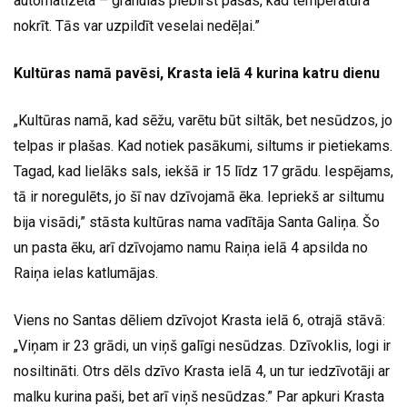
automatizēta – granulas piebirst pašas, kad temperatūra
nokrīt. Tās var uzpildīt veselai nedēļai.”
Kultūras namā pavēsi, Krasta ielā 4 kurina katru dienu
„Kultūras namā, kad sēžu, varētu būt siltāk, bet nesūdzos, jo
telpas ir plašas. Kad notiek pasākumi, siltums ir pietiekams.
Tagad, kad lielāks sals, iekšā ir 15 līdz 17 grādu. Iespējams,
tā ir noregulēts, jo šī nav dzīvojamā ēka. Iepriekš ar siltumu
bija visādi,” stāsta kultūras nama vadītāja Santa Galiņa. Šo
un pasta ēku, arī dzīvojamo namu Raiņa ielā 4 apsilda no
Raiņa ielas katlumājas.
Viens no Santas dēliem dzīvojot Krasta ielā 6, otrajā stāvā:
„Viņam ir 23 grādi, un viņš galīgi nesūdzas. Dzīvoklis, logi ir
nosiltināti. Otrs dēls dzīvo Krasta ielā 4, un tur iedzīvotāji ar
malku kurina paši, bet arī viņš nesūdzas.” Par apkuri Krasta