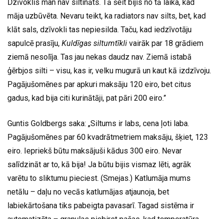
Dzīvoklis man nav siltināts. Tā šeit bijis no tā laika, kad
māja uzbūvēta. Nevaru teikt, ka radiators nav silts, bet, kad
klāt sals, dzīvokli tas nepiesilda. Taču, kad iedzīvotāju
sapulcē prasīju,
Kuldīgas siltumtīkli
vairāk par 18 grādiem
ziemā nesolīja. Tas jau nekas daudz nav. Ziemā istabā
ģērbjos silti – visu, kas ir, velku mugurā un kaut kā izdzīvoju.
Pagājušomēnes par apkuri maksāju 120 eiro, bet citus
gadus, kad bija citi kurinātāji, pat pāri 200 eiro.”
Guntis Goldbergs saka: „Siltums ir labs, cena ļoti laba.
Pagājušomēnes par 60 kvadrātmetriem maksāju, šķiet, 123
eiro. Iepriekš būtu maksājuši kādus 300 eiro. Nevar
salīdzināt ar to, kā bija! Ja būtu bijis vismaz lēti, agrāk
varētu to sliktumu pieciest. (Smejas.) Katlumāja mums
netālu – daļu no vecās katlumājas atjaunoja, bet
labiekārtošana tiks pabeigta pavasarī. Tagad sistēma ir