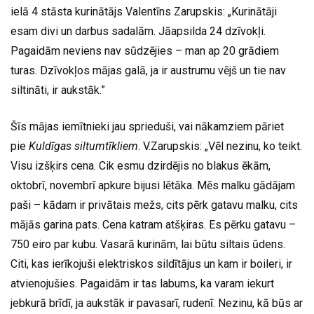
ielā 4 stāsta kurinātājs Valentīns Zarupskis: „Kurinātāji
esam divi un darbus sadalām. Jāapsilda 24 dzīvokļi.
Pagaidām neviens nav sūdzējies – man ap 20 grādiem
turas. Dzīvokļos mājas galā, ja ir austrumu vējš un tie nav
siltināti, ir aukstāk.”
Šīs mājas iemītnieki jau sprieduši, vai nākamziem pāriet
pie
Kuldīgas siltumtīkliem
. V.Zarupskis: „Vēl nezinu, ko teikt.
Visu izšķirs cena. Cik esmu dzirdējis no blakus ēkām,
oktobrī, novembrī apkure bijusi lētāka. Mēs malku gādājam
paši – kādam ir privātais mežs, cits pērk gatavu malku, cits
mājās garina pats. Cena katram atšķiras. Es pērku gatavu –
750 eiro par kubu. Vasarā kurinām, lai būtu siltais ūdens.
Citi, kas ierīkojuši elektriskos sildītājus un kam ir boileri, ir
atvienojušies. Pagaidām ir tas labums, ka varam iekurt
jebkurā brīdī, ja aukstāk ir pavasarī, rudenī. Nezinu, kā būs ar