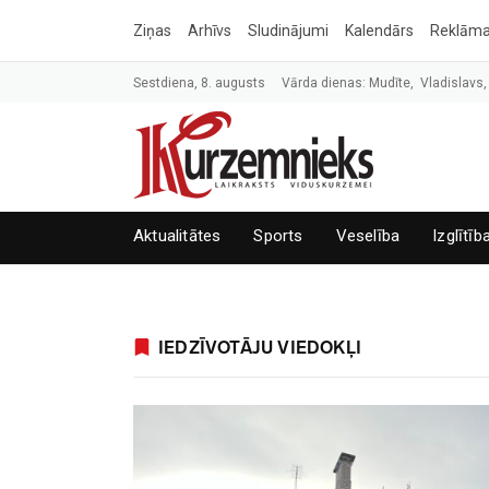
Ziņas
Arhīvs
Sludinājumi
Kalendārs
Reklām
Sestdiena, 8. augusts
Vārda dienas: Mudīte, Vladislavs,
Aktualitātes
Sports
Veselība
Izglītīb
IEDZĪVOTĀJU VIEDOKĻI