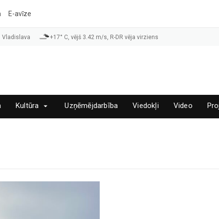
a
E-avīze
 Vladislava
+17° C, vējš 3.42 m/s, R-DR vēja virziens
a
Kultūra
Uzņēmējdarbība
Viedokļi
Video
Pro