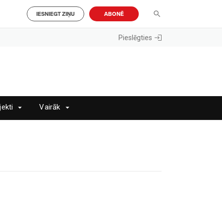
IESNIEGT ZIŅU
ABONĒ
Pieslēgties
jekti
Vairāk