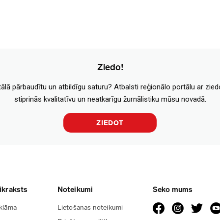
Ziedo!
tālā pārbaudītu un atbildīgu saturu? Atbalsti reģionālo portālu ar zie
stiprinās kvalitatīvu un neatkarīgu žurnālistiku mūsu novadā.
ZIEDOT
ikraksts
Noteikumi
Seko mums
klāma
Lietošanas noteikumi