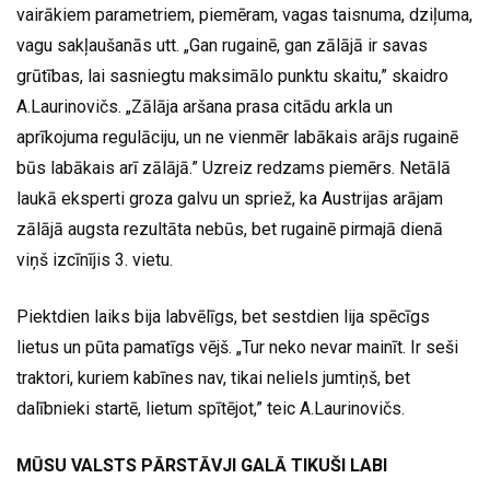
vairākiem parametriem, piemēram, vagas taisnuma, dziļuma,
vagu sakļaušanās utt. „Gan rugainē, gan zālājā ir savas
grūtības, lai sasniegtu maksimālo punktu skaitu,” skaidro
A.Laurinovičs. „Zālāja aršana prasa citādu arkla un
aprīkojuma regulāciju, un ne vienmēr labākais arājs rugainē
būs labākais arī zālājā.” Uzreiz redzams piemērs. Netālā
laukā eksperti groza galvu un spriež, ka Austrijas arājam
zālājā augsta rezultāta nebūs, bet rugainē pirmajā dienā
viņš izcīnījis 3. vietu.
Piektdien laiks bija labvēlīgs, bet sestdien lija spēcīgs
lietus un pūta pamatīgs vējš. „Tur neko nevar mainīt. Ir seši
traktori, kuriem kabīnes nav, tikai neliels jumtiņš, bet
dalībnieki startē, lietum spītējot,” teic A.Laurinovičs.
MŪSU VALSTS PĀRSTĀVJI GALĀ TIKUŠI LABI