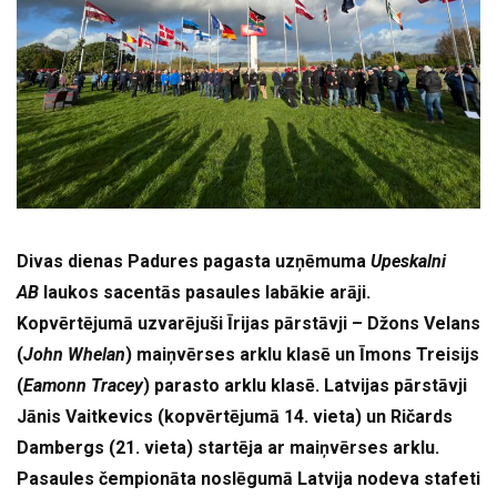
Divas dienas Padures pagasta uzņēmuma
Upeskalni
AB
laukos sacentās pasaules labākie arāji.
Kopvērtējumā uzvarējuši Īrijas pārstāvji – Džons Velans
(
John Whelan
) maiņvērses arklu klasē un Īmons Treisijs
(
Eamonn Tracey
) parasto arklu klasē. Latvijas pārstāvji
Jānis Vaitkevics (kopvērtējumā 14. vieta) un Ričards
Dambergs (21. vieta) startēja ar maiņvērses arklu.
Pasaules čempionāta noslēgumā Latvija nodeva stafeti