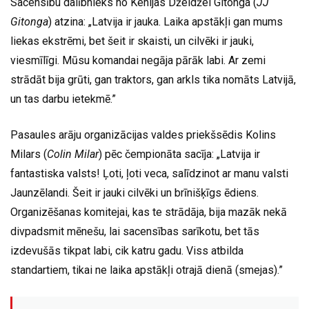
Sacensību dalībnieks no Kenijas Džeidžei Gitonga (
JJ
Gitonga
) atzina: „Latvija ir jauka. Laika apstākļi gan mums
liekas ekstrēmi, bet šeit ir skaisti, un cilvēki ir jauki,
viesmīlīgi. Mūsu komandai negāja pārāk labi. Ar zemi
strādāt bija grūti, gan traktors, gan arkls tika nomāts Latvijā,
un tas darbu ietekmē.”
Pasaules arāju organizācijas valdes priekšsēdis Kolins
Milars (
Colin Milar
) pēc čempionāta sacīja: „Latvija ir
fantastiska valsts! Ļoti, ļoti veca, salīdzinot ar manu valsti
Jaunzēlandi. Šeit ir jauki cilvēki un brīnišķīgs ēdiens.
Organizēšanas komitejai, kas te strādāja, bija mazāk nekā
divpadsmit mēnešu, lai sacensības sarīkotu, bet tās
izdevušās tikpat labi, cik katru gadu. Viss atbilda
standartiem, tikai ne laika apstākļi otrajā dienā (smejas).”