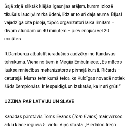
Šajā ziņā sliktāk klājās Igaunijas arājam, kuram izlozē
tikušais lauciņš mirka ūdenī, līdz ar to arī daļa aruma. Bijusi
vajadzīga cita pieeja, tāpēc organizatori laika limitam –
divām stundām un 40 minūtēm – pievienojuši vēl 20
minūtes.
R.Dambergu atbalstīt ieradušies audzēkņi no Kandavas
tehnikuma. Viena no tiem ir Megija Embutniece: „Es mācos
lauksaimniecības mehanizatoros pirmajā kursā, Ričards –
ceturtajā. Mums tehnikumā teica, ka Kuldīgas novadā notiek
šāds čempionāts. Ir iespaidīgi, un izskatās, ka ir arī grūti.”
UZZINA PAR LATVIJU UN SLAVĒ
Kanādas pārstāvis Toms Evanss (
Tom Evans
) maiņvērses
arklu klasē ieguvis 5. vietu. Viņš stāsta: „Piedalos trešo