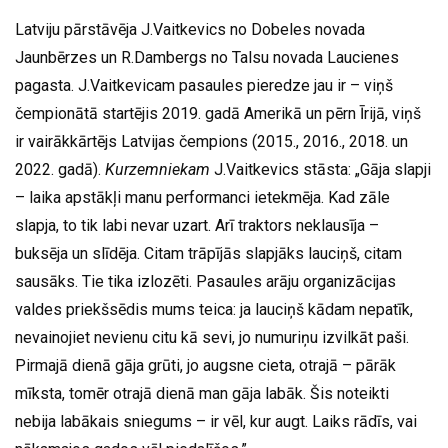
Latviju pārstāvēja J.Vaitkevics no Dobeles novada
Jaunbērzes un R.Dambergs no Talsu novada Laucienes
pagasta. J.Vaitkevicam pasaules pieredze jau ir – viņš
čempionātā startējis 2019. gadā Amerikā un pērn Īrijā, viņš
ir vairākkārtējs Latvijas čempions (2015., 2016., 2018. un
2022. gadā).
Kurzemniekam
J.Vaitkevics stāsta: „Gāja slapji
– laika apstākļi manu performanci ietekmēja. Kad zāle
slapja, to tik labi nevar uzart. Arī traktors neklausīja –
buksēja un slīdēja. Citam trāpījās slapjāks lauciņš, citam
sausāks. Tie tika izlozēti. Pasaules arāju organizācijas
valdes priekšsēdis mums teica: ja lauciņš kādam nepatīk,
nevainojiet nevienu citu kā sevi, jo numuriņu izvilkāt paši.
Pirmajā dienā gāja grūti, jo augsne cieta, otrajā – pārāk
mīksta, tomēr otrajā dienā man gāja labāk. Šis noteikti
nebija labākais sniegums – ir vēl, kur augt. Laiks rādīs, vai