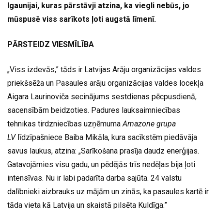
Igaunijai, kuras pārstāvji atzina, ka viegli nebūs, jo
mūspusē viss sarīkots ļoti augstā līmenī.
PĀRSTEIDZ VIESMĪLĪBA
„Viss izdevās,” tāds ir Latvijas Arāju organizācijas valdes
priekšsēža un Pasaules arāju organizācijas valdes locekļa
Aigara Laurinoviča secinājums sestdienas pēcpusdienā,
sacensībām beidzoties. Padures lauksaimniecības
tehnikas tirdzniecības uzņēmuma
Amazone grupa
LV
līdzīpašniece Baiba Mikāla, kura sacīkstēm piedāvāja
savus laukus, atzina: „Sarīkošana prasīja daudz enerģijas.
Gatavojāmies visu gadu, un pēdējās trīs nedēļas bija ļoti
intensīvas. Nu ir labi padarīta darba sajūta. 24 valstu
dalībnieki aizbrauks uz mājām un zinās, ka pasaules kartē ir
tāda vieta kā Latvija un skaistā pilsēta Kuldīga.”