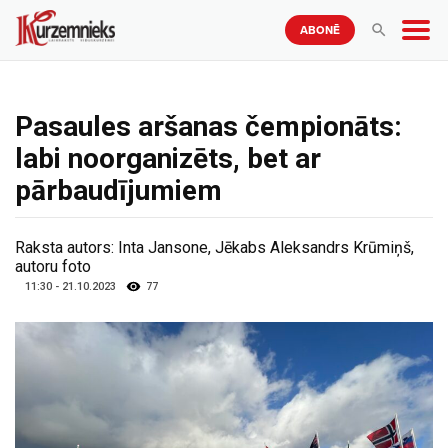
ABONĒ
Pasaules aršanas čempionāts:
labi noorganizēts, bet ar
pārbaudījumiem
Raksta autors:
Inta Jansone, Jēkabs Aleksandrs Krūmiņš,
autoru foto
11:30 - 21.10.2023
77