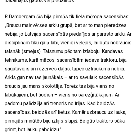
nākamajos gados vēl piedalīšos.”
R.Dambergam šīs bija pirmās tik liela mēroga sacensības:
„Braucu maiņvērses arklu grupā, bet ar to man pieredzes
nebija, jo Latvijas sacensībās piedalījos ar parasto arklu. Ar
disciplīnām tiku galā labi, vienīgi vēlējos, lai būtu nobraucis
taisnāk (smejas). Taisnumu pēc tam izlaboju. Kandavas
tehnikums, kurā mācos, sacensībām iedeva traktoru, bija
sagatavojis arī rezerves daļas, tāpēc uztraukuma nebija.
Arkls gan nav tas jaunākais – ar to savulaik sacensībās
braucis jau mans skolotājs. Toreiz tas bija viens no
labākajiem, bet šodien – viens no sarežģītākajiem. Ar
padomu palīdzēja arī treneris no Īrijas. Kad beidzās
sacensības, beidzās arī lietus. Kamēr uzbraucu uz lauka,
pirmajās minūtēs biju izlijis slapjš. Beigās traktors sāka
grimt, bet lauku pabeidzu.”