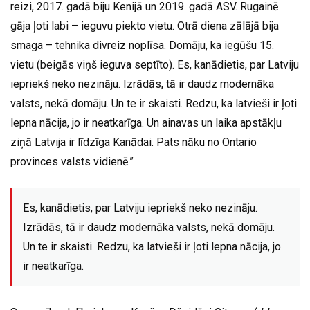
reizi, 2017. gadā biju Kenijā un 2019. gadā ASV. Rugainē
gāja ļoti labi – ieguvu piekto vietu. Otrā diena zālājā bija
smaga – tehnika divreiz noplīsa. Domāju, ka iegūšu 15.
vietu (beigās viņš ieguva septīto). Es, kanādietis, par Latviju
iepriekš neko nezināju. Izrādās, tā ir daudz modernāka
valsts, nekā domāju. Un te ir skaisti. Redzu, ka latvieši ir ļoti
lepna nācija, jo ir neatkarīga. Un ainavas un laika apstākļu
ziņā Latvija ir līdzīga Kanādai. Pats nāku no Ontario
provinces valsts vidienē.”
Es, kanādietis, par Latviju iepriekš neko nezināju.
Izrādās, tā ir daudz modernāka valsts, nekā domāju.
Un te ir skaisti. Redzu, ka latvieši ir ļoti lepna nācija, jo
ir neatkarīga.