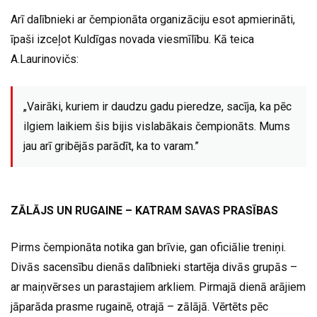
Arī dalībnieki ar čempionāta organizāciju esot apmierināti,
īpaši izceļot Kuldīgas novada viesmīlību. Kā teica
A.Laurinovičs:
„Vairāki, kuriem ir daudzu gadu pieredze, sacīja, ka pēc
ilgiem laikiem šis bijis vislabākais čempionāts. Mums
jau arī gribējās parādīt, ka to varam.”
ZĀLĀJS UN RUGAINE – KATRAM SAVAS PRASĪBAS
Pirms čempionāta notika gan brīvie, gan oficiālie treniņi.
Divās sacensību dienās dalībnieki startēja divās grupās –
ar maiņvērses un parastajiem arkliem. Pirmajā dienā arājiem
jāparāda prasme rugainē, otrajā – zālājā. Vērtēts pēc