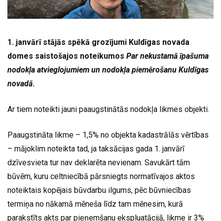
1. janvārī stājās spēkā grozījumi Kuldīgas novada
domes saistošajos noteikumos
Par nekustamā īpašuma
nodokļa atvieglojumiem un nodokļa piemērošanu Kuldīgas
novadā
.
Ar tiem noteikti jauni paaugstinātās nodokļa likmes objekti.
Paaugstināta likme – 1,5% no objekta kadastrālās vērtības
– mājoklim noteikta tad, ja taksācijas gada 1. janvārī
dzīvesvieta tur nav deklarēta nevienam. Savukārt tām
būvēm, kuru celtniecībā pārsniegts normatīvajos aktos
noteiktais kopējais būvdarbu ilgums, pēc būvniecības
termiņa no nākamā mēneša līdz tam mēnesim, kurā
parakstīts akts par pieņemšanu ekspluatācijā, likme ir 3%