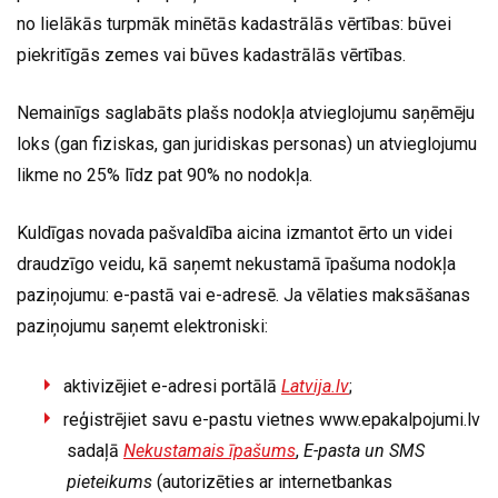
no lielākās turpmāk minētās kadastrālās vērtības: būvei
piekritīgās zemes vai būves kadastrālās vērtības.
Nemainīgs saglabāts plašs nodokļa atvieglojumu saņēmēju
loks (gan fiziskas, gan juridiskas personas) un atvieglojumu
likme no 25% līdz pat 90% no nodokļa.
Kuldīgas novada pašvaldība aicina izmantot ērto un videi
draudzīgo veidu, kā saņemt nekustamā īpašuma nodokļa
paziņojumu: e-pastā vai e-adresē. Ja vēlaties maksāšanas
paziņojumu saņemt elektroniski:
aktivizējiet e-adresi portālā
Latvija.lv
;
reģistrējiet savu e-pastu vietnes www.epakalpojumi.lv
sadaļā
Nekustamais īpašums
,
E-pasta un SMS
pieteikums
(autorizēties ar internetbankas