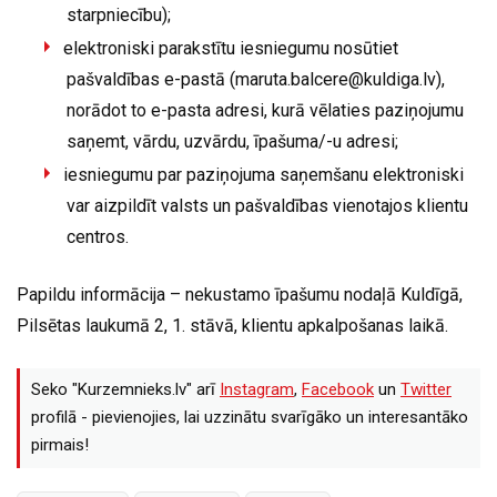
starpniecību);
elektroniski parakstītu iesniegumu nosūtiet
pašvaldības e-pastā (
maruta.balcere@kuldiga.lv
),
norādot to e-pasta adresi, kurā vēlaties paziņojumu
saņemt, vārdu, uzvārdu, īpašuma/-u adresi;
iesniegumu par paziņojuma saņemšanu elektroniski
var aizpildīt valsts un pašvaldības vienotajos klientu
centros.
Papildu informācija – nekustamo īpašumu nodaļā Kuldīgā,
Pilsētas laukumā 2, 1. stāvā, klientu apkalpošanas laikā.
Seko "Kurzemnieks.lv" arī
Instagram
,
Facebook
un
Twitter
profilā - pievienojies, lai uzzinātu svarīgāko un interesantāko
pirmais!