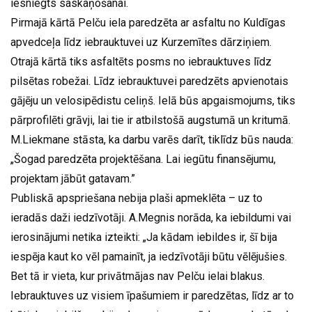
iesniegts saskaņošanai.
Pirmajā kārtā Pelču iela paredzēta ar asfaltu no Kuldīgas
apvedceļa līdz iebrauktuvei uz Kurzemītes dārziņiem.
Otrajā kārtā tiks asfaltēts posms no iebrauktuves līdz
pilsētas robežai. Līdz iebrauktuvei paredzēts apvienotais
gājēju un velosipēdistu celiņš. Ielā būs apgaismojums, tiks
pārprofilēti grāvji, lai tie ir atbilstošā augstumā un kritumā.
M.Liekmane stāsta, ka darbu varēs darīt, tiklīdz būs nauda:
„Šogad paredzēta projektēšana. Lai iegūtu finansējumu,
projektam jābūt gatavam.”
Publiskā apspriešana nebija plaši apmeklēta – uz to
ieradās daži iedzīvotāji. A.Megnis norāda, ka iebildumi vai
ierosinājumi netika izteikti: „Ja kādam iebildes ir, šī bija
iespēja kaut ko vēl pamainīt, ja iedzīvotāji būtu vēlējušies.
Bet tā ir vieta, kur privātmājas nav Pelču ielai blakus.
Iebrauktuves uz visiem īpašumiem ir paredzētas, līdz ar to