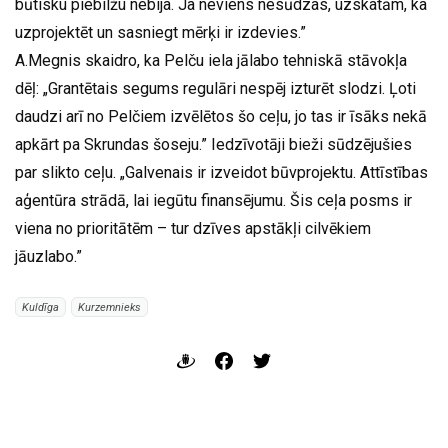
būtisku piebilžu nebija. Ja neviens nesūdzas, uzskatām, ka
uzprojektēt un sasniegt mērķi ir izdevies.”
A.Megnis skaidro, ka Pelču iela jālabo tehniskā stāvokļa
dēļ: „Grantētais segums regulāri nespēj izturēt slodzi. Ļoti
daudzi arī no Pelčiem izvēlētos šo ceļu, jo tas ir īsāks nekā
apkārt pa Skrundas šoseju.” Iedzīvotāji bieži sūdzējušies
par slikto ceļu. „Galvenais ir izveidot būvprojektu. Attīstības
aģentūra strādā, lai iegūtu finansējumu. Šis ceļa posms ir
viena no prioritātēm – tur dzīves apstākļi cilvēkiem
jāuzlabo.”
Kuldīga
Kurzemnieks