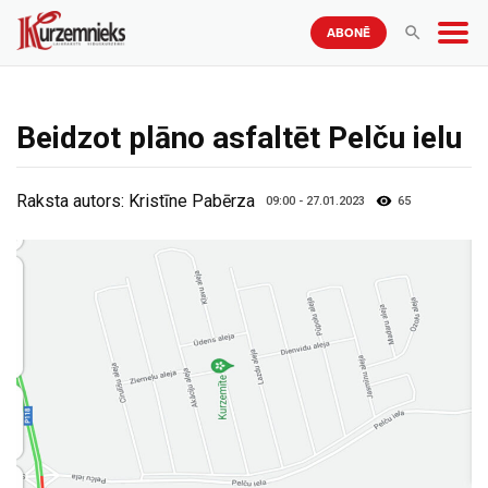
ABONĒ
Beidzot plāno asfaltēt Pelču ielu
Raksta autors:
Kristīne Pabērza
09:00 - 27.01.2023
65