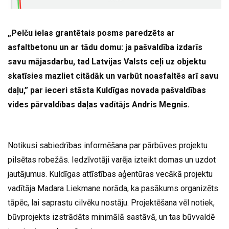
„Pelču ielas grantētais posms paredzēts ar
asfaltbetonu un ar tādu domu: ja pašvaldība izdarīs
savu mājasdarbu, tad Latvijas Valsts ceļi uz objektu
skatīsies mazliet citādāk un varbūt noasfaltēs arī savu
daļu,” par ieceri stāsta Kuldīgas novada pašvaldības
vides pārvaldības daļas vadītājs Andris Megnis.
Notikusi sabiedrības informēšana par pārbūves projektu
pilsētas robežās. Iedzīvotāji varēja izteikt domas un uzdot
jautājumus. Kuldīgas attīstības aģentūras vecākā projektu
vadītāja Madara Liekmane norāda, ka pasākums organizēts
tāpēc, lai saprastu cilvēku nostāju. Projektēšana vēl notiek,
būvprojekts izstrādāts minimālā sastāvā, un tas būvvaldē