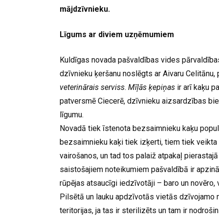
mājdzīvnieku.
Līgums ar diviem uzņēmumiem
Kuldīgas novada pašvaldības vides pārvaldības 
dzīvnieku ķeršanu noslēgts ar Aivaru Celitānu, p
veterinārais serviss
.
Mīļās ķepiņas
ir arī kaķu 
patversmē Ciecerē, dzīvnieku aizsardzības bi
līgumu.
Novadā tiek īstenota bezsaimnieku kaķu popu
bezsaimnieku kaķi tiek izķerti, tiem tiek veikta 
vairošanos, un tad tos palaiž atpakaļ pierastaj
saistošajiem noteikumiem pašvaldībā ir apzināt
rūpējas atsaucīgi iedzīvotāji – baro un novēro, v
Pilsētā un lauku apdzīvotās vietās dzīvojamo 
teritorijas, ja tas ir sterilizēts un tam ir nodro