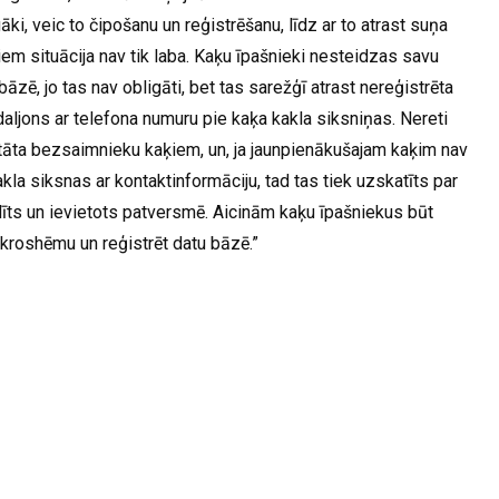
āki, veic to čipošanu un reģistrēšanu, līdz ar to atrast suņa
iem situācija nav tik laba. Kaķu īpašnieki nesteidzas savu
āzē, jo tas nav obligāti, bet tas sarežģī atrast nereģistrēta
daljons ar telefona numuru pie kaķa kakla siksniņas. Nereti
stāta bezsaimnieku kaķiem, un, ja jaunpienākušajam kaķim nav
akla siksnas ar kontaktinformāciju, tad tas tiek uzskatīts par
īts un ievietots patversmē. Aicinām kaķu īpašniekus būt
ikroshēmu un reģistrēt datu bāzē.”