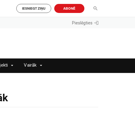
IESNIEGT ZIŅU
ABONĒ
Pieslēgties
jekti
Vairāk
āk