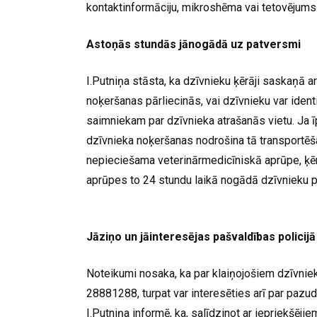
kontaktinformāciju, mikroshēma vai tetovējums.
Astoņās stundās jānogādā uz patversmi
I.Putniņa stāsta, ka dzīvnieku ķērāji saskaņā 
noķeršanas pārliecinās, vai dzīvnieku var identi
saimniekam par dzīvnieka atrašanās vietu. Ja ī
dzīvnieka noķeršanas nodrošina tā transportēš
nepieciešama veterinārmedicīniskā aprūpe, ķēr
aprūpes to 24 stundu laikā nogādā dzīvnieku 
Jāziņo un jāinteresējas pašvaldības policijā
Noteikumi nosaka, ka par klaiņojošiem dzīvniek
28881288, turpat var interesēties arī par pazu
I.Putniņa informē, ka, salīdzinot ar iepriekšēji