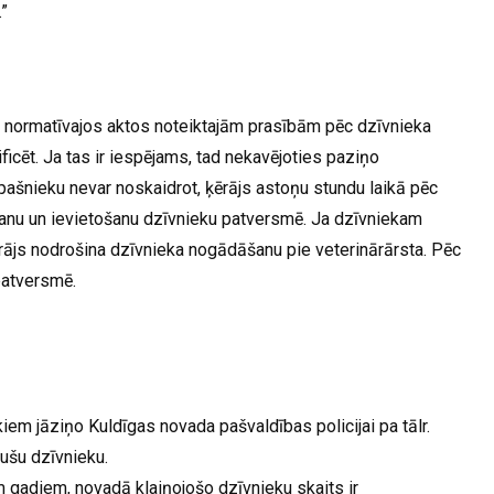
”
ar normatīvajos aktos noteiktajām prasībām pēc dzīvnieka
ficēt. Ja tas ir iespējams, tad nekavējoties paziņo
pašnieku nevar noskaidrot, ķērājs astoņu stundu laikā pēc
anu un ievietošanu dzīvnieku patversmē. Ja dzīvniekam
ājs nodrošina dzīvnieka nogādāšanu pie veterinārārsta. Pēc
patversmē.
iem jāziņo Kuldīgas novada pašvaldības policijai pa tālr.
dušu dzīvnieku.
em gadiem, novadā klaiņojošo dzīvnieku skaits ir