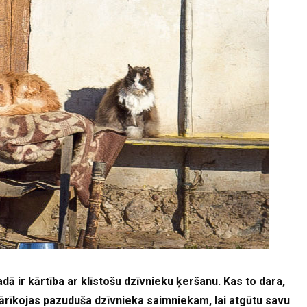
dā ir kārtība ar klīstošu dzīvnieku ķeršanu. Kas to dara,
 jārīkojas pazuduša dzīvnieka saimniekam, lai atgūtu savu