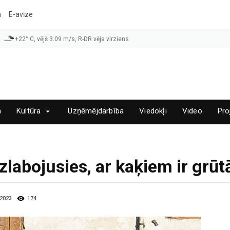
a
E-avīze
+22° C, vējš 3.09 m/s, R-DR vēja virziens
a
Kultūra
Uzņēmējdarbība
Viedokļi
Video
Pro
zlabojusies, ar kaķiem ir grūt
.2023
174