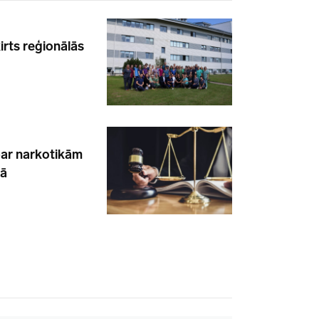
irts reģionālās
par narkotikām
gā