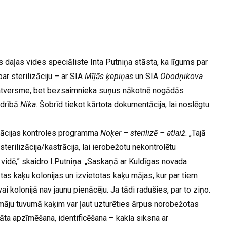
daļas vides speciāliste Inta Putniņa stāsta, ka līgums par
ar sterilizāciju – ar SIA
Mīļās ķepiņas
un SIA
Obodņikova
patversme, bet bezsaimnieka suņus nākotnē nogādās
edrībā
Nika
. Šobrīd tiekot kārtota dokumentācija, lai noslēgtu
lācijas kontroles programma
Noķer – sterilizē – atlaiž
. „Tajā
sterilizācija/kastrācija, lai ierobežotu nekontrolētu
ā vidē,” skaidro I.Putniņa. „Saskaņā ar Kuldīgas novada
as kaķu kolonijas un izvietotas kaķu mājas, kur par tiem
ai kolonijā nav jaunu pienācēju. Ja tādi radušies, par to ziņo.
māju tuvumā kaķim var ļaut uzturēties ārpus norobežotas
šināta apzīmēšana, identificēšana – kakla siksna ar