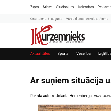
Ziņas
Arhīvs
Sludinājumi
Kalendārs
Reklām
Ceturtdiena, 6. augusts
Vārda dienas: Askolds, Aisma
Aktualitātes
Sports
Veselība
Izglītīb
Ar suņiem situācija u
Raksta autors:
Jolanta Hercenberga
08:00 - 26.04