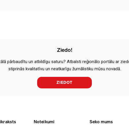
Ziedo!
tālā pārbaudītu un atbildīgu saturu? Atbalsti reģionālo portālu ar zie
stiprinās kvalitatīvu un neatkarīgu žurnālistiku mūsu novadā.
ZIEDOT
ikraksts
Noteikumi
Seko mums