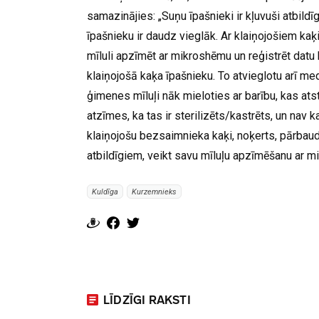
samazinājies: „Suņu īpašnieki ir kļuvuši atbildīg
īpašnieku ir daudz vieglāk. Ar klaiņojošiem kaķ
mīluli apzīmēt ar mikroshēmu un reģistrēt datu b
klaiņojošā kaķa īpašnieku. To atvieglotu arī me
ģimenes mīluļi nāk mieloties ar barību, kas at
atzīmes, ka tas ir sterilizēts/kastrēts, un nav k
klaiņojošu bezsaimnieka kaķi, noķerts, pārbaud
atbildīgiem, veikt savu mīluļu apzīmēšanu ar m
Kuldīga
Kurzemnieks
LĪDZĪGI RAKSTI