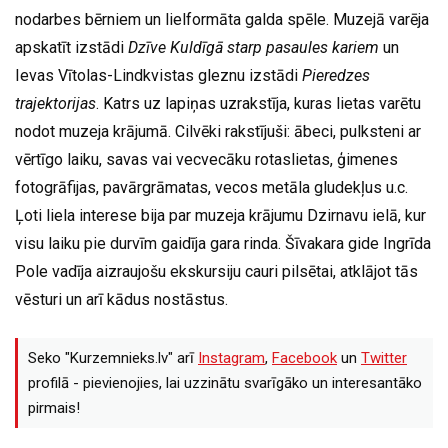
nodarbes bērniem un lielformāta galda spēle. Muzejā varēja
apskatīt izstādi
Dzīve Kuldīgā
starp pasaules kariem
un
Ievas Vītolas-Lindkvistas gleznu izstādi
Pieredzes
trajektorijas
. Katrs uz lapiņas uzrakstīja, kuras lietas varētu
nodot muzeja krājumā. Cilvēki rakstījuši: ābeci, pulksteni ar
vērtīgo laiku, savas vai vecvecāku rotaslietas, ģimenes
fotogrāfijas, pavārgrāmatas, vecos metāla gludekļus u.c.
Ļoti liela interese bija par muzeja krājumu Dzirnavu ielā, kur
visu laiku pie durvīm gaidīja gara rinda. Šīvakara gide Ingrīda
Pole vadīja aizraujošu ekskursiju cauri pilsētai, atklājot tās
vēsturi un arī kādus nostāstus.
Seko "Kurzemnieks.lv" arī
Instagram
,
Facebook
un
Twitter
profilā - pievienojies, lai uzzinātu svarīgāko un interesantāko
pirmais!