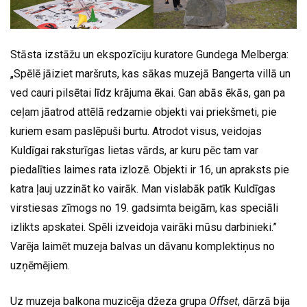
Stāsta izstāžu un ekspozīciju kuratore Gundega Melberga:
„Spēlē jāiziet maršruts, kas sākas muzejā Bangerta villā un
ved cauri pilsētai līdz krājuma ēkai. Gan abās ēkās, gan pa
ceļam jāatrod attēlā redzamie objekti vai priekšmeti, pie
kuriem esam paslēpuši burtu. Atrodot visus, veidojas
Kuldīgai raksturīgas lietas vārds, ar kuru pēc tam var
piedalīties laimes rata izlozē. Objekti ir 16, un apraksts pie
katra ļauj uzzināt ko vairāk. Man vislabāk patīk Kuldīgas
virstiesas zīmogs no 19. gadsimta beigām, kas speciāli
izlikts apskatei. Spēli izveidoja vairāki mūsu darbinieki.”
Varēja laimēt muzeja balvas un dāvanu komplektiņus no
uzņēmējiem.
Uz muzeja balkona muzicēja džeza grupa
Offset
, dārzā bija