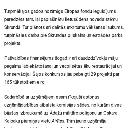
Turpmākajos gados nozīmīgs Eiropas fondu ieguldījums
paredzēts tam, lai paplašinātu lietusūdens novadsistēmu
Skrundā. Tur plānots arī dalītās atkritumu vākšanas laukums,
turpināsies darbs pie Skrundas pilskalna un estrādes parka
projekta.
Pašvaldības finansējums šogad ir arī daudzdzīvokļu māju
pagalmu labiekārtošanai un vecpilsētas ēku restaurācijai un
konservācijai. Šajos konkursos jau pabeigti 29 projekti par
165 tūkstošiem eiro.
Sadarbībā ar uzņēmējiem esam rīkojuši astoņas
uzņēmējdarbības atbalsta komisijas sēdes, no kurām divas
bijušas izbraukumā uz Ādažu militāro poligonu un Oskara
Kalpaka piemiņas vietu
Airītes
. Trim jauno uzņēmēju