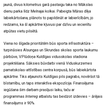
jaunā, divus kilometrus garā pastaigu taka no Mākslas
dienu parka līdz Melnajai kolkai. Pabeigta Māras dīķa
labiekārtošana, plānots to papildināt ar labierīcībām, jo
redzams, ka šī apkārtne kļuvusi par dzīvu un iecienītu
atpūtas vietu pilsētā.
Viena no šīgada prioritātēm būs sporta infrastruktūra –
turpināsies Alsungas un Skrundas skolas sporta laukumu
pārbūve, V.Plūdoņa Kuldīgas vidusskolas stadiona
projektēšana. Sāksies būvdarbi vienā Viduskurzemes
pamatskolas-attīstības centra korpusā, būs labiekārtota
apkārtne. Tiks atjaunots Kuldīgas pils pagrabs, novēršot tā
bīstamību, un taps interaktīva ekspozīcija. Finansējuma
iegūšana šim darbam prasījusi laiku, taču ar
programmas
Interreg
atbalstu tas beidzot izdevies – ārējais
finansējums ir 90%.