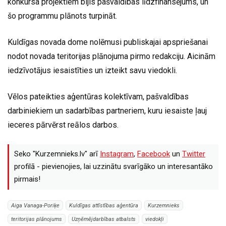
konkursa projektiem bijis pašvaldības līdzfinansējums, un
šo programmu plānots turpināt.
Kuldīgas novada dome nolēmusi publiskajai apspriešanai
nodot novada teritorijas plānojuma pirmo redakciju. Aicinām
iedzīvotājus iesaistīties un izteikt savu viedokli.
Vēlos pateikties aģentūras kolektīvam, pašvaldības
darbiniekiem un sadarbības partneriem, kuru iesaiste ļauj
ieceres pārvērst reālos darbos.
Seko "Kurzemnieks.lv" arī
Instagram
,
Facebook
un
Twitter
profilā - pievienojies, lai uzzinātu svarīgāko un interesantāko
pirmais!
Aiga Vanaga-Poriķe
Kuldīgas attīstības aģentūra
Kurzemnieks
teritorijas plānojums
Uzņēmējdarbības atbalsts
viedokļi