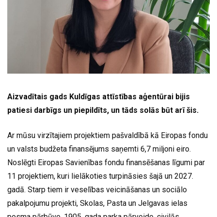
Aizvadītais gads Kuldīgas attīstības aģentūrai bijis
patiesi darbīgs un piepildīts, un tāds solās būt arī šis.
Ar mūsu virzītajiem projektiem pašvaldībā kā Eiropas fondu
un valsts budžeta finansējums saņemti 6,7 miljoni eiro.
Noslēgti Eiropas Savienības fondu finansēšanas līgumi par
11 projektiem, kuri lielākoties turpināsies šajā un 2027.
gadā. Starp tiem ir veselības veicināšanas un sociālo
pakalpojumu projekti, Skolas, Pasta un Jelgavas ielas
posma pārbūve, 1905. gada parka pārveide, civilās