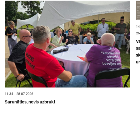
14
26
V
sa
s
un
11:34 - 28.07.2026
Sarunāties, nevis uzbrukt