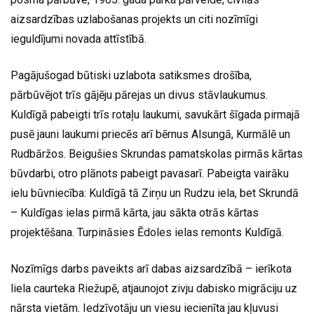
aizsardzības uzlabošanas projekts un citi nozīmīgi
ieguldījumi novada attīstībā.
Pagājušogad būtiski uzlabota satiksmes drošība,
pārbūvējot trīs gājēju pārejas un divus stāvlaukumus.
Kuldīgā pabeigti trīs rotaļu laukumi, savukārt šīgada pirmajā
pusē jauni laukumi priecēs arī bērnus Alsungā, Kurmālē un
Rudbāržos. Beigušies Skrundas pamatskolas pirmās kārtas
būvdarbi, otro plānots pabeigt pavasarī. Pabeigta vairāku
ielu būvniecība: Kuldīgā tā Zirņu un Rudzu iela, bet Skrundā
– Kuldīgas ielas pirmā kārta, jau sākta otrās kārtas
projektēšana. Turpināsies Ēdoles ielas remonts Kuldīgā.
Nozīmīgs darbs paveikts arī dabas aizsardzībā – ierīkota
liela caurteka Riežupē, atjaunojot zivju dabisko migrāciju uz
nārsta vietām. Iedzīvotāju un viesu iecienīta jau kļuvusi