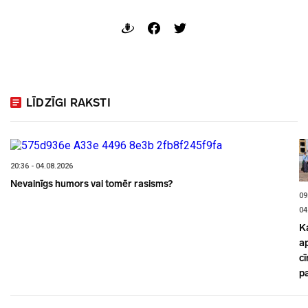
LĪDZĪGI RAKSTI
20:36 - 04.08.2026
Nevainīgs humors vai tomēr rasisms?
09
04
K
a
cī
p