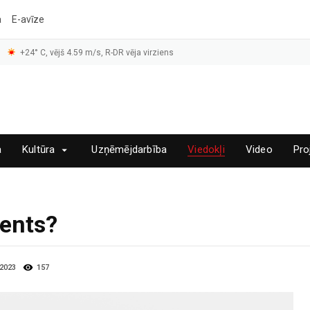
a
E-avīze
+24° C, vējš 4.59 m/s, R-DR vēja virziens
a
Kultūra
Uzņēmējdarbība
Viedokļi
Video
Pro
dents?
.2023
157