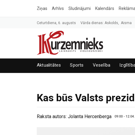
Ziņas
Arhīvs
Sludinājumi
Kalendārs
Reklām
Ceturtdiena, 6. augusts
Vārda dienas: Askolds, Aisma
Aktualitātes
Sports
Veselība
Izglītīb
Kas būs Valsts prezi
Raksta autors:
Jolanta Hercenberga
09:00 - 12.04