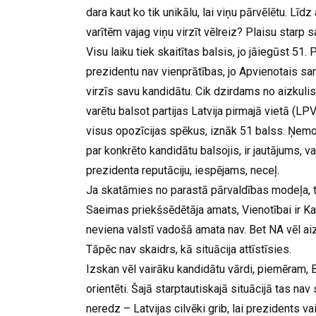
dara kaut ko tik unikālu, lai viņu pārvēlētu. Līd
varītēm vajag viņu virzīt vēlreiz? Plaisu starp s
Visu laiku tiek skaitītas balsis, jo jāiegūst 51.
prezidentu nav vienprātības, jo Apvienotais sar
virzīs savu kandidātu. Cik dzirdams no aizkulis
varētu balsot partijas Latvija pirmajā vietā (LP
visus opozīcijas spēkus, iznāk 51 balss. Ņemot 
par konkrēto kandidātu balsojis, ir jautājums, va
prezidenta reputāciju, iespējams, neceļ.
Ja skatāmies no parastā pārvaldības modeļa, ta
Saeimas priekšsēdētāja amats, Vienotībai ir Ka
neviena valstī vadošā amata nav. Bet NA vēl aiz
Tāpēc nav skaidrs, kā situācija attīstīsies.
Izskan vēl vairāku kandidātu vārdi, piemēram, B
orientēti. Šajā starptautiskajā situācijā tas nav s
neredz – Latvijas cilvēki grib, lai prezidents v