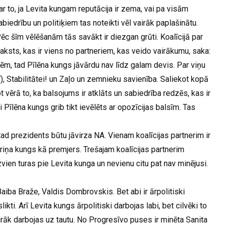
z ar to, ja Levita kungam reputācija ir zema, vai pa visām
abiedrību un politiķiem tas noteikti vēl vairāk paplašinātu.
 Pēc šīm vēlēšanām tās savākt ir diezgan grūti. Koalīcijā par
aksts, kas ir viens no partneriem, kas veido vairākumu, saka:
ēm, tad Pīlēna kungs jāvārdu nav līdz galam devis. Par viņu
V), Stabilitātei! un Zaļo un zemnieku savienība. Saliekot kopā
vērā to, ka balsojums ir atklāts un sabiedrība redzēs, kas ir
i Pīlēna kungs grib tikt ievēlēts ar opozīcijas balsīm. Tas
d prezidents būtu jāvirza NA. Vienam koalīcijas partnerim ir
riņa kungs kā premjers. Trešajam koalīcijas partnerim
vien turas pie Levita kunga un nevienu citu pat nav minējusi.
aiba Braže, Valdis Dombrovskis. Bet abi ir ārpolitiski
likti. Arī Levita kungs ārpolitiski darbojas labi, bet cilvēki to
airāk darbojas uz tautu. No Progresīvo puses ir minēta Sanita