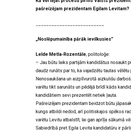
Kā vērtējat procesu pirms Valsts prezidenta
pašreizējam prezidentam Egilam Levitam?
__________________________
„Noslēpumainība pārāk ievilkusies”
Lelde Metla-Rozentāle
, politoloģe:
– Jau būtu laiks partijām kandidātus nosaukt pub
daudz runāts par to, ka vajadzētu tautas vēlētu 
Nenosaukšana un aizplīvurotā aizkulišu darboša
varētu tikt sarunāts un pēdējā brīdī kāds kandi
kandidātiem sevi prezentēt netiek ļauta.
Pašreizējam prezidentam beidzot būtu jāpasaka, 
kungs atbildi nedod, arī politiskajos spēkos rad
varētu Levitu atbalstīt, lai gan aprīļa sākumā vē
Sabiedrībā pret Egila Levita kandidatūru ir pārl