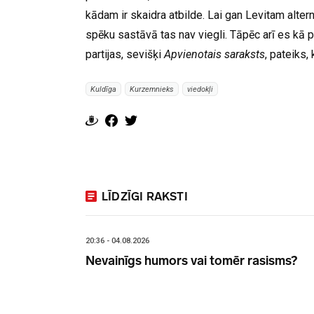
kādam ir skaidra atbilde. Lai gan Levitam altern
spēku sastāvā tas nav viegli. Tāpēc arī es kā po
partijas, sevišķi
Apvienotais saraksts
, pateiks, 
Kuldīga
Kurzemnieks
viedokļi
LĪDZĪGI RAKSTI
20:36 - 04.08.2026
Nevainīgs humors vai tomēr rasisms?