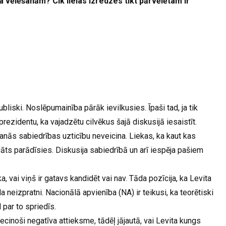
 vēlēšanām? Cik lielas izredzes tikt pārvēlētam ir
liski. Noslēpumainība pārāk ievilkusies. Īpaši tad, ja tik
prezidentu, ka vajadzētu cilvēkus šajā diskusijā iesaistīt.
nās sabiedrības uzticību neveicina. Liekas, ka kaut kas
dāts parādīsies. Diskusija sabiedrībā un arī iespēja pašiem
vai viņš ir gatavs kandidēt vai nav. Tāda pozīcija, ka Levita
a neizpratni. Nacionālā apvienība (NA) ir teikusi, ka teorētiski
l par to spriedīs.
iecinoši negatīva attieksme, tādēļ jājautā, vai Levita kungs