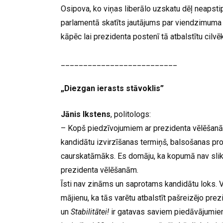
Osipova, ko viņas liberālo uzskatu dēļ neaps
parlamentā skatīts jautājums par viendzimuma ģ
kāpēc lai prezidenta postenī tā atbalstītu cilvē
__________________________
„Diezgan ierasts stāvoklis”
Jānis Ikstens
, politologs:
– Kopš piedzīvojumiem ar prezidenta vēlēšanām
kandidātu izvirzīšanas termiņš, balsošanas proc
caurskatāmāks. Es domāju, ka kopumā nav slikti
prezidenta vēlēšanām.
Īsti nav zināms un saprotams kandidātu loks. V
mājienu, ka tās varētu atbalstīt pašreizējo pre
un
Stabilitātei!
ir gatavas saviem piedāvājumie