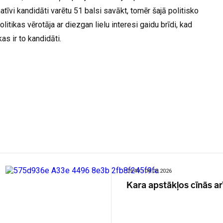
atīvi kandidāti varētu 51 balsi savākt, tomēr šajā politisko
litikas vērotāja ar diezgan lielu interesi gaidu brīdi, kad
kas ir to kandidāti.
09:49 - 04.08.2026
Kara apstākļos cīnās ar