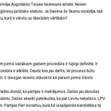
tiprināja Augstākās Tiesas tiesneses amatā. Nesen
imeņu juridisko statusu. Ja Saeima šo likumu noraidīja, tad
ku, kurš ir vērsts uz liberālām vērtībām?
 pirms vairākiem gadiem procedūra ir rūpīgi definēta. Ir
edūra ir atklāta. Daudz kas jau darīts, lai process būtu
. Ir diezgan ierasts stāvoklis kā parasti pirms Valsts
arētu domāt, ka partijas ir meklējumos. Dažas jau devušas
zidentu. Dažas skaidri pateikušas, ka par Levitu nebalsos. LPV
m. Partijas
Par!
iniciatīvu, kurā kā iespējamās kandidātes tā