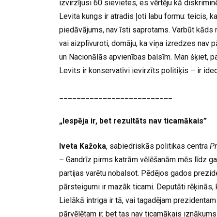
izvirzījusi 60 sievietes, es vērtēju kā diskrimi
Levita kungs ir atradis ļoti labu formu: teicis,
piedāvājums, nav īsti saprotams. Varbūt kāds n
vai aizplīvuroti, domāju, ka viņa izredzes nav p
un Nacionālās apvienības balsīm. Man šķiet, p
Levits ir konservatīvi ievirzīts politiķis – ir id
__________________________
„Iespēja ir, bet rezultāts nav ticamākais”
Iveta Kažoka
, sabiedriskās politikas centra
P
– Gandrīz pirms katrām vēlēšanām mēs līdz gal
partijas varētu nobalsot. Pēdējos gados preziden
pārsteigumi ir mazāk ticami. Deputāti rēķinās
Lielākā intriga ir tā, vai tagadējam prezidenta
pārvēlētam ir, bet tas nav ticamākais iznākums.