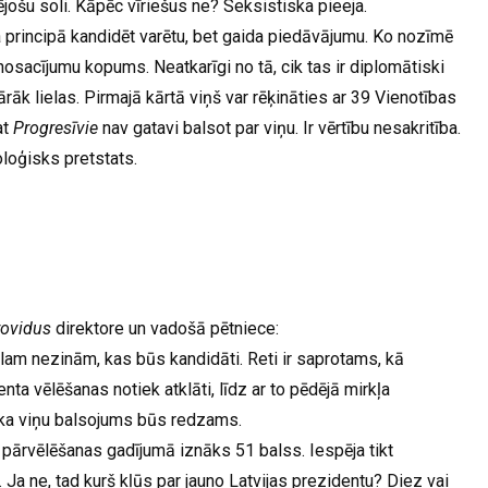
nējošu soli. Kāpēc vīriešus ne? Seksistiska pieeja.
 ka principā kandidēt varētu, bet gaida piedāvājumu. Ko nozīmē
osacījumu kopums. Neatkarīgi no tā, cik tas ir diplomātiski
ārāk lielas. Pirmajā kārtā viņš var rēķināties ar 39 Vienotības
at
Progresīvie
nav gatavi balsot par viņu. Ir vērtību nesakritība.
eoloģisks pretstats.
rovidus
direktore un vadošā pētniece:
am nezinām, kas būs kandidāti. Reti ir saprotams, kā
ta vēlēšanas notiek atklāti, līdz ar to pēdējā mirkļa
, ka viņu balsojums būs redzams.
m pārvēlēšanas gadījumā iznāks 51 balss. Iespēja tikt
 Ja ne, tad kurš kļūs par jauno Latvijas prezidentu? Diez vai