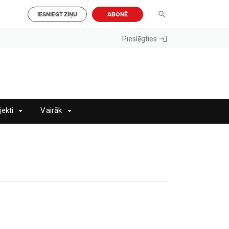
IESNIEGT ZIŅU
ABONĒ
Pieslēgties
jekti
Vairāk