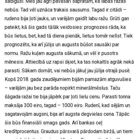
sadīgusi. Mēs jau agri pavasarī sapratām, ka labas ražas
nebūs. Tad vēl uznāca trakais sausums. Tagad ir citādi –
rudens bija ļoti jauks, un varējām gaidīt labu ražu. Grūti gan
pateikt, kā šis gads tālāk veidosies: prognozes rāda, ka
būs lietus, bet, kad tā diena pienāk, lietus tomēr nelīst. Tiek
prognozēts, ka arī jūlijs un augusts būšot sausāki par
normu. Ražu kuļam augusta sākumā, un vēl ir pusotrs
mēnesis. Attiecībā uz rapsi šķiet, ka tas nokaltīs agrāk nekā
parasti. Sākam domāt, vai nebūs jākuļ jau jūlija otrajā pusē.
Kopš 2018. gada zaudējumiem bijām pamazām atguvušies
– varējām jau bez parāda nopirkt minerālmēslus. Taču
šāgada ražai tie bija jāpērk par ļoti lielu cenu. Parasti tonna
maksāja 300 eiro, tagad – 1000 eiro. Rudenī, kad sējām un
sagatavojām augsni, bija arī augsta degvielas cena. Tāpēc
šis būs finansiāli smags gads. Arī bankas ceļ
kredītprocentus. Graudus pārsvarā pārdodam biržā, un tiem