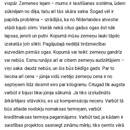
vispār. Zemenes lejam – mums ir laistīšanas sistēma, ūdeni
sūknējam no dīķa, taču arī tās skāra salna. Šogad vēl ir
papildu problēma – izrādījās, ka no Nīderlandes atvestie
stādi bijuši slimi. Vairāk nekā citus gadus ogas ēst nāk
lapsas, jenoti un putni. Kopumā mūsu zemeņu lauki tāpēc
izskatās ļoti slikti. Pagājušajā nedēļā tirdzniecībai
aizvedām pirmās ogas. Kopumā var teikt: zemeņu gandrīz
vai nebūs. Esmu runājis arī ar citiem zemeņu audzētājiem –
viņi saka: daudz nebūs, un šis būs bēdīgs gads. Par to
liecina arī cena – jūnija vidū vietējo zemeņu cena ir no
septiņiem līdz desmit eiro par kilogramu. Citugad tik augsta
varbūt ir bijusi tikai jūnija sākumā. Ja tiks izsludināts
ārkārtējais stāvoklis, es uz kompensāciju neceru. Varbūt tā
būs atlaide nodokļu nomaksas termiņam, varbūt
kredītmaksas termiņa pagarinājums. Varbūt tad, ja kādam ir
saistības projektos sasniegt zināmu mērķi, tiks ņemts vērā