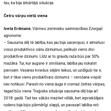
tas, ka bija ārkārtējā situācija.
Četru vārpu vietā viena
Iveta Erdmane
, Vārmes zemnieku saimniecības
Ezergaļi
agronome:
– Sausuma dēļ tā labība, kas jau bija sacerojusi, ir atmetusi
visus produktīvos sānu dzinumus, palikuši viens divi
produktīvie dzinumi. Līdz ar to graudu raža būs par 50%
mazāka. Tur, kur augsne ir smilšaina, labība jau nokalst
pavisam. Vasaras kviešus sējām laikus, un uzdīguši tie ir,
bet ir tikai viens produktīvais dzinums – cerošana vispār
nav notikusi. Parasti no viena auga ir vismaz četras vārpas,
tagad būs viena. Traģiska situācija sausuma dēļ bija arī
2018. gadā. Tad tas sākās mazliet vēlāk, bet iepriekšējais
rudens bija bijis pārmērīgi slapjš, un pavasarī labība reti