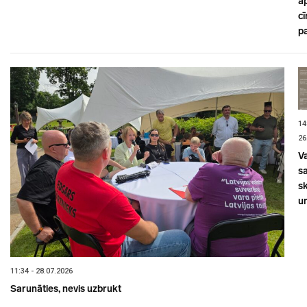
a
cī
p
14
26
V
sa
s
un
11:34 - 28.07.2026
Sarunāties, nevis uzbrukt