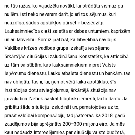
no tās ražas, ko vajadzētu novākt, lai strādātu vismaz pa
nullēm. Īsti neko nevaram darīt, jo arī tos sējumus, kuri
neuzdīga, šādos apstākļos pārsēt ir bezjēdzīgi.
Lauksaimniecība cieši saistīta ar dabas untumiem, kaprīzēm
un arī labvēlību. Šoreiz jāatzīst, ka labvēlības nav bijis.
Valdības krīzes vadības grupa izskatīja iespējamo
ārkārtējās situācijas izsludināšanu. Konstatēts, ka attiecībā
uz tām saistībām, kas lauksaimniekiem ir pret Valsts
ieņēmumu dienestu, Lauku atbalsta dienestu un bankām, tas
nav obligāti. Tas ir, lai, ņemot vērā laika apstākļus, šīs
institūcijas dotu atvieglojumus, ārkārtējā situācija nav
jāizsludina. Netiek saskatīti būtiski iemesli, lai to darītu. Ja
gribētu šādu situāciju izsludināt un, pamatojoties uz to,
prasīt valdībai kompensāciju, tad jāatceras, ka 2018. gadā
zaudējumos bija aprēķināts 200–300 miljonu eiro. Ja mēs
kaut nedaudz interesējamies par situāciju valsts budžetā,