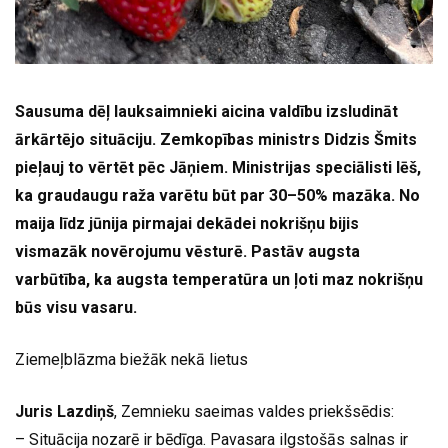
Sausuma dēļ lauksaimnieki aicina valdību izsludināt
ārkārtējo situāciju. Zemkopības ministrs Didzis Šmits
pieļauj to vērtēt pēc Jāņiem. Ministrijas speciālisti lēš,
ka graudaugu raža varētu būt par 30–50% mazāka. No
maija līdz jūnija pirmajai dekādei nokrišņu bijis
vismazāk novērojumu vēsturē. Pastāv augsta
varbūtība, ka augsta temperatūra un ļoti maz nokrišņu
būs visu vasaru.
Ziemeļblāzma biežāk nekā lietus
Juris Lazdiņš
, Zemnieku saeimas valdes priekšsēdis:
– Situācija nozarē ir bēdīga. Pavasara ilgstošās salnas ir