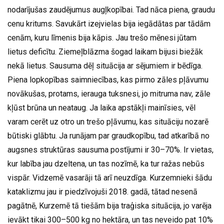
nodarījušas zaudējumus augļkopībai. Tad nāca piena, graudu
cenu kritums. Savukārt izejvielas bija iegādātas par tādām
cenām, kuru līmenis bija kāpis. Jau trešo mēnesi jūtam
lietus deficītu. Ziemeļblāzma šogad laikam bijusi biežāk
nekā lietus. Sausuma dēļ situācija ar sējumiem ir bēdīga.
Piena lopkopības saimniecības, kas pirmo zāles pļāvumu
novākušas, protams, ierauga tuksnesi, jo mitruma nav, zāle
kļūst brūna un neataug. Ja laika apstākļi mainīsies, vēl
varam cerēt uz otro un trešo pļāvumu, kas situāciju nozarē
būtiski glābtu. Ja runājam par graudkopību, tad atkarībā no
augsnes struktūras sausuma postījumi ir 30–70%. Ir vietas,
kur labība jau dzeltena, un tas nozīmē, ka tur ražas nebūs
vispār. Vidzemē vasarāji tā arī neuzdīga. Kurzemnieki šādu
kataklizmu jau ir piedzīvojuši 2018. gadā, tātad nesenā
pagātnē, Kurzemē tā tiešām bija traģiska situācija, jo varēja
ievākt tikai 300–500 kg no hektāra, un tas neveido pat 10%