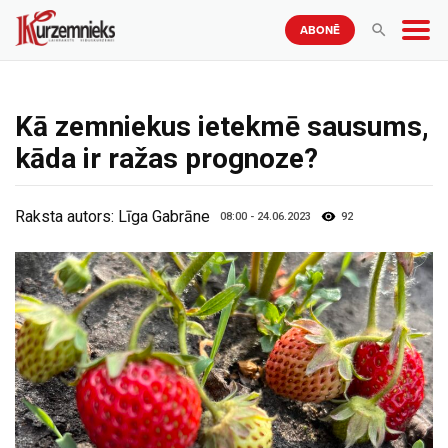
ABONĒ
Kā zemniekus ietekmē sausums,
kāda ir ražas prognoze?
Raksta autors:
Līga Gabrāne
08:00 - 24.06.2023
92