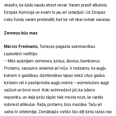
skaidrs, ka šādu naudu atrast nevar. Varam prasīt atbalstu
Eiropas Komisijā un esam to jau arī izdarījuši. Uz Eiropas
risku fondu varam pretendēt, bet tur vēl tikai notiek sarunas.
Zemeņu būs maz
Mārcis Freimanis
, Turlavas pagasta saimniecības
Lejasdārzi
vadītājs:
– Mēs audzējam zemenes, ķiršus, ābolus, bumbierus.
Protams, sausums ietekmē arī mūs. Ir redzams, ka augļu
kokiem ir gaišākas, dzeltenākas lapas nekā citus gadus.
Ķiršiem vēl ir pastiprināta augļu nobira – aizmetušies augļi
sažūst un birst nost. Koki acīmredzot jūt, ka ūdens
nepietiks, un daļa ķiršu tāpēc tiek mesta nost, lai varētu
nobriest atlikušie. Raža, protams, būs mazāka. Taču arī
salna to ietekmēja. Zemākajās vietās tās dēļ ķiršu ražas nav