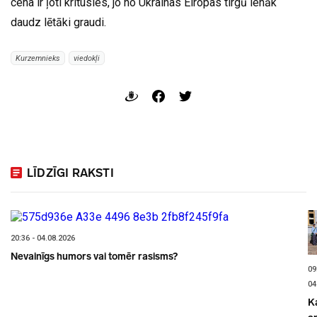
cena ir ļoti kritusies, jo no Ukrainas Eiropas tirgū ienāk
daudz lētāki graudi.
Kurzemnieks
viedokļi
LĪDZĪGI RAKSTI
20:36 - 04.08.2026
Nevainīgs humors vai tomēr rasisms?
09
04
K