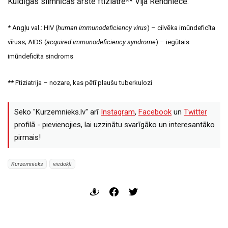
Kuldīgas slimnīcas ārste ftiziatre** Vija Rendniece.
* Angļu val.: HIV (
human immunodeficiency virus
) – cilvēka imūndeficīta
vīruss; AIDS (
acquired immunodeficiency syndrome
) – iegūtais
imūndeficīta sindroms
**
Ftiziatrija – nozare, kas pētī plaušu tuberkulozi
Seko "Kurzemnieks.lv" arī
Instagram
,
Facebook
un
Twitter
profilā - pievienojies, lai uzzinātu svarīgāko un interesantāko
pirmais!
Kurzemnieks
viedokļi