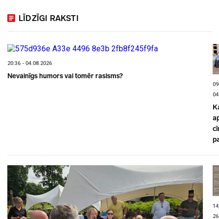
LĪDZĪGI RAKSTI
20:36 - 04.08.2026
Nevainīgs humors vai tomēr rasisms?
09
04
K
a
cī
p
14
26