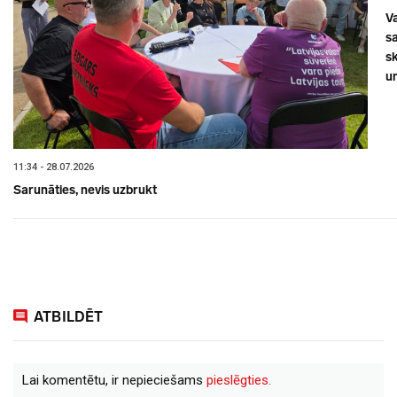
V
sa
s
un
11:34 - 28.07.2026
Sarunāties, nevis uzbrukt
ATBILDĒT
Lai komentētu, ir nepieciešams
pieslēgties.