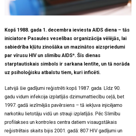
Kopš 1988. gada 1. decembra ieviesta AIDS diena – tās
iniciatore Pasaules veselības organizācija vēlējās, lai
sabiedrība kļūtu zinošāka un mazinātos aizspriedumi
par vīrusu HIV un slimību AIDS*. Šīs dienas
starptautiskais simbols ir sarkana lentīte, un tā norāda
uz psiholoģisku atbalstu tiem, kuri inficēti.
Latvijā šie gadījumi reģistrēti kopš 1987. gada. Līdz 90.
gadu vidum infekcija izplatījās dzimumattiecību ceļā, bet
1997. gadā iezīmējās pavērsiens – tā iekļuva injicējamo
narkotiku lietotāju vidū un strauji izplatījās. Pēc Slimību
profilakses un kontroles centra datiem visaugstākais
reģistrētais skaits bijis 2001. gadā: 807 HIV gadījumi un