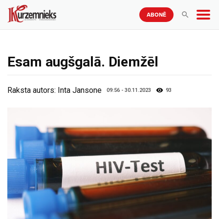
ABONĒ
Esam augšgalā. Diemžēl
Raksta autors:
Inta Jansone
09:56 - 30.11.2023
93