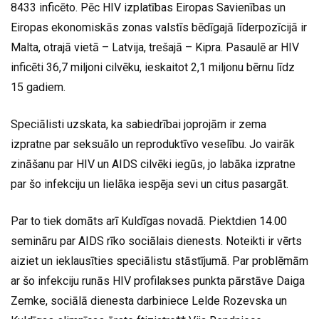
8433 inficēto. Pēc HIV izplatības Eiropas Savienības un
Eiropas ekonomiskās zonas valstīs bēdīgajā līderpozīcijā ir
Malta, otrajā vietā – Latvija, trešajā – Kipra. Pasaulē ar HIV
inficēti 36,7 miljoni cilvēku, ieskaitot 2,1 miljonu bērnu līdz
15 gadiem.
Speciālisti uzskata, ka sabiedrībai joprojām ir zema
izpratne par seksuālo un reproduktīvo veselību. Jo vairāk
zināšanu par HIV un AIDS cilvēki iegūs, jo labāka izpratne
par šo infekciju un lielāka iespēja sevi un citus pasargāt.
Par to tiek domāts arī Kuldīgas novadā. Piektdien 14.00
semināru par AIDS rīko sociālais dienests. Noteikti ir vērts
aiziet un ieklausīties speciālistu stāstījumā. Par problēmām
ar šo infekciju runās HIV profilakses punkta pārstāve Daiga
Zemke, sociālā dienesta darbiniece Lelde Rozevska un