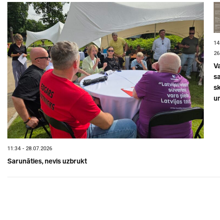
14
26
V
sa
s
un
11:34 - 28.07.2026
Sarunāties, nevis uzbrukt