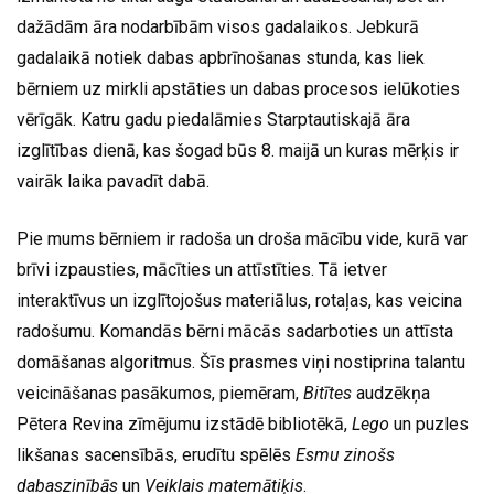
dažādām āra nodarbībām visos gadalaikos. Jebkurā
gadalaikā notiek dabas apbrīnošanas stunda, kas liek
bērniem uz mirkli apstāties un dabas procesos ielūkoties
vērīgāk. Katru gadu piedalāmies Starptautiskajā āra
izglītības dienā, kas šogad būs 8. maijā un kuras mērķis ir
vairāk laika pavadīt dabā.
Pie mums bērniem ir radoša un droša mācību vide, kurā var
brīvi izpausties, mācīties un attīstīties. Tā ietver
interaktīvus un izglītojošus materiālus, rotaļas, kas veicina
radošumu. Komandās bērni mācās sadarboties un attīsta
domāšanas algoritmus. Šīs prasmes viņi nostiprina talantu
veicināšanas pasākumos, piemēram,
Bitītes
audzēkņa
Pētera Revina zīmējumu izstādē bibliotēkā,
Lego
un puzles
likšanas sacensībās, erudītu spēlēs
Esmu zinošs
dabaszinībās
un
Veiklais matemātiķis
.