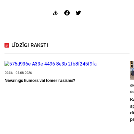
LĪDZĪGI RAKSTI
20:36 - 04.08.2026
Nevainīgs humors vai tomēr rasisms?
09
04
K
a
cī
p