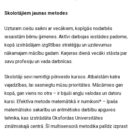
Skolotājiem jaunas metodes
Uzturam ciešu saikni ar vecākiem, kopīgās nodarbēs
iesaistām bērnu ģimenes. Aktīvi darbojas iestādes padome,
kopā izstrādājam izglītības stratēģiju un uzdevumus
nākamajam mācību gadam. Karjeras dienā vecāki stāsta par
savu profesiju un vada darbnīcas.
Skolotāji sevi nemitīgi pilnveido kursos. Atbalstām katra
vajadzības, lai sasniegtu mūsu prioritātes. Mācāmies gan
kopā, gan viens no otra – ir bijuši angļu valodas un datoru
kursi. Efektīva metode matemātikā ir numikoni* – īpaša
matemātisko sakarību un aritmētisko darbību apguves
tehnika, kas izstrādāta Oksfordas Universitātes
zinātniskajā centrā. Šī multisensorā metodika palīdz izprast