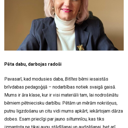
Pēta dabu, darbojas radoši
Pavasarī, kad modusies daba,
Bitītes
bērni iesaistās
brīvdabas pedagoģijā – nodarbības notiek svaigā gaisā.
Mums ir āra klase, kur ir visi materiāli tam, lai nodrošinātu
bērniem pētniecisku darbību. Pētām un mērām nokrišņus,
putnu ligzdošanu un citu vidi mums apkārt, iekārtojam dārza
dobes. Esam priecīgi par jauno siltumnīcu, kas tiks
izmantota ne tikai augu stādīšanai un audzēšanai, bet arī