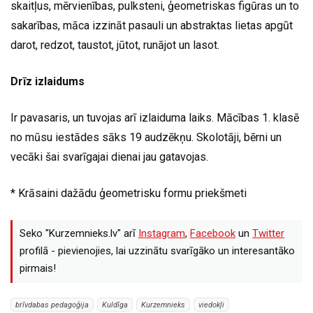
skaitļus, mērvienības, pulksteni, ģeometriskas figūras un to
sakarības, māca izzināt pasauli un abstraktas lietas apgūt
darot, redzot, taustot, jūtot, runājot un lasot.
Drīz izlaidums
Ir pavasaris, un tuvojas arī izlaiduma laiks. Mācības 1. klasē
no mūsu iestādes sāks 19 audzēkņu. Skolotāji, bērni un
vecāki šai svarīgajai dienai jau gatavojas.
* Krāsaini dažādu ģeometrisku formu priekšmeti
Seko "Kurzemnieks.lv" arī
Instagram
,
Facebook
un
Twitter
profilā - pievienojies, lai uzzinātu svarīgāko un interesantāko
pirmais!
brīvdabas pedagoģija
Kuldīga
Kurzemnieks
viedokļi