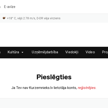
a
E-avīze
+18° C, vējš 2.78 m/s, D-DR vēja virziens
a
Kultūra
Uzņēmējdarbība
Viedokļi
Video
Pro
Pieslēgties
Ja Tev nav Kurzemnieks.lv lietotāja konts,
reģistrējies.