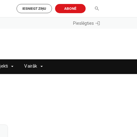
IESNIEGT ZIŅU
ABONĒ
Pieslēgties
jekti
Vairāk