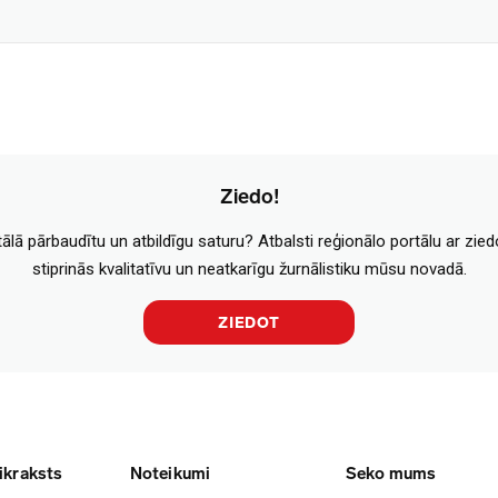
Ziedo!
tālā pārbaudītu un atbildīgu saturu? Atbalsti reģionālo portālu ar zie
stiprinās kvalitatīvu un neatkarīgu žurnālistiku mūsu novadā.
ZIEDOT
ikraksts
Noteikumi
Seko mums