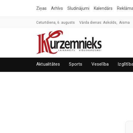
Ziņas
Arhīvs
Sludinājumi
Kalendārs
Reklām
Ceturtdiena, 6. augusts
Vārda dienas: Askolds, Aisma
Aktualitātes
Sports
Veselība
Izglītīb