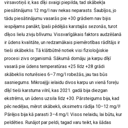
virsavotiņš ir, kas dīķi svaigi piepilda, tad skābekļa
piesātinājums 12 mg/l nav nekas neparasts. Šaubījos, jo
tādu piesātinājumu vasarās pie +30 grādiem nav bijis
iespējams panākt, īpaši pēdējās karstajās sezonās, turot
dīķos lielu zivju blīvumu. Vissvarīgākais faktors audzēšanā
ir ūdens kvalitāte, un redzamākais piemērotības rādītājs ir
tieši skābeklis. Tā klātbūtnē notiek visi fizioloģiskie
procesi zivs organismā. Sākumā domāju: ja karpu dīķī
vasarā pie ūdens temperatūras +25 līdz +28 grādi
skābeklis noturēsies 6–7 mg/l robežās, jau tas būs
sasniegums. Mikroaļģi ielaidu divos karpu un vienā foreļu
dīķī tieši karstuma vilnī, kas 2021. gadā bija diezgan
ekstrēms, un ūdens uzsila līdz +30. Pārsteigums bija, kad
pēc nedēļas, mērot skābekli, oksimetrs rādīja 10–12 mg/l!
Pārējos bija kā parasti 3–4 mg/l. Visos nelaidu, lai būtu, kur
peldēties. Runājot par peldi, tagad varu teikt, ka šādas