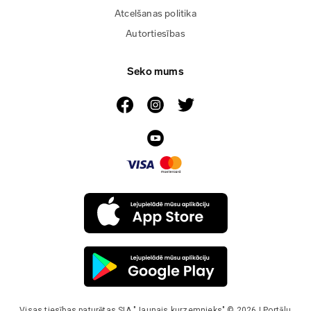
Atcelšanas politika
Autortiesības
Seko mums
Visas tiesības paturētas SIA "Jaunais kurzemnieks" © 2026 | Portālu