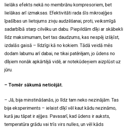
lielāks efekts nekā no membrānu kompresoriem, bet
lielākas arī izmaksas. Efektivitāti rada šīs mikroaļģes
īpašības un lietojums zivju audzēšanai, proti, veiksmīgā
sadarbībā starp cilvēku un dabu. Piepildām dīķi ar skābekli
līdz maksimumam, bet tas daudzums, kas nespēj izšķīst,
izdalās gaisā – līdzīgi kā no kokiem. Tādā veidā mēs
dodam labumu arī dabai, ne tikai patērējam, jo ūdens no
dīķiem nonāk apkārtējā vidē, ar notekūdeņiem aizplūst uz
jūru.
– Tomēr sākumā neticējāt.
– Jā, bija minstināšanās, jo līdz tam neko nezinājām. Tas
bija eksperiments – ielaist dīķī vēl kaut kādu nezināmo,
kurā jau tāpat ir aļģes. Pavasarī, kad ūdens ir auksts,
temperatūra grādu vai trīs virs nulles, un vēl kāds