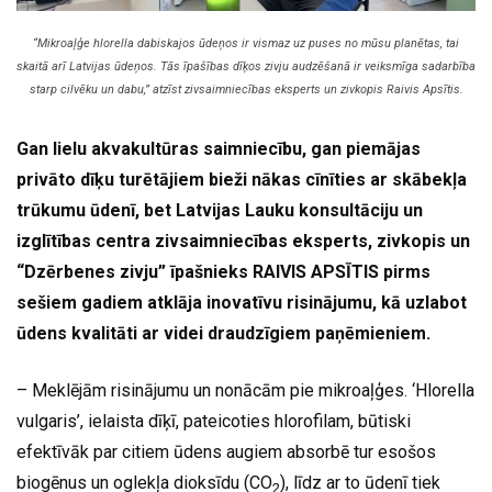
“Mikroaļģe hlorella dabiskajos ūdeņos ir vismaz uz puses no mūsu planētas, tai
skaitā arī Latvijas ūdeņos. Tās īpašības dīķos zivju audzēšanā ir veiksmīga sadarbība
starp cilvēku un dabu,” atzīst zivsaimniecības eksperts un zivkopis Raivis Apsītis.
Gan lielu akvakultūras saimniecību, gan piemājas
privāto dīķu turētājiem bieži nākas cīnīties ar skābekļa
trūkumu ūdenī, bet Latvijas Lauku konsultāciju un
izglītības centra zivsaimniecības eksperts, zivkopis un
“Dzērbenes zivju” īpašnieks RAIVIS APSĪTIS pirms
sešiem gadiem atklāja inovatīvu risinājumu, kā uzlabot
ūdens kvalitāti ar videi draudzīgiem paņēmieniem.
– Meklējām risinājumu un nonācām pie mikroaļģes. ‘Hlorella
vulgaris’, ielaista dīķī, pateicoties hlorofilam, būtiski
efektīvāk par citiem ūdens augiem absorbē tur esošos
biogēnus un oglekļa dioksīdu (CO
), līdz ar to ūdenī tiek
2