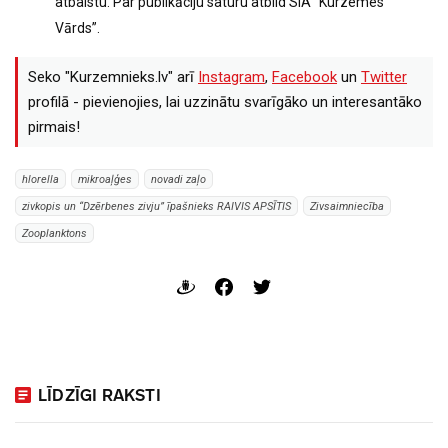
atbalstu. Par publikāciju saturu atbild SIA “Kurzemes
Vārds”.
Seko "Kurzemnieks.lv" arī
Instagram
,
Facebook
un
Twitter
profilā - pievienojies, lai uzzinātu svarīgāko un interesantāko
pirmais!
hlorella
mikroaļģes
novadi zaļo
zivkopis un “Dzērbenes zivju” īpašnieks RAIVIS APSĪTIS
Zivsaimniecība
Zooplanktons
LĪDZĪGI RAKSTI