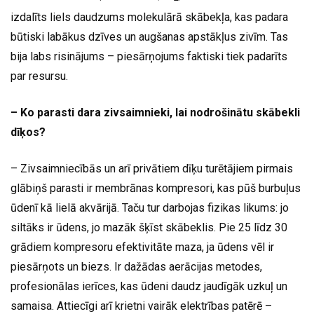
izdalīts liels daudzums molekulārā skābekļa, kas padara
būtiski labākus dzīves un augšanas apstākļus zivīm. Tas
bija labs risinājums – piesārņojums faktiski tiek padarīts
par resursu.
– Ko parasti dara zivsaimnieki, lai nodrošinātu skābekli
dīķos?
– Zivsaimniecībās un arī privātiem dīķu turētājiem pirmais
glābiņš parasti ir membrānas kompresori, kas pūš burbuļus
ūdenī kā lielā akvārijā. Taču tur darbojas fizikas likums: jo
siltāks ir ūdens, jo mazāk šķīst skābeklis. Pie 25 līdz 30
grādiem kompresoru efektivitāte maza, ja ūdens vēl ir
piesārņots un biezs. Ir dažādas aerācijas metodes,
profesionālas ierīces, kas ūdeni daudz jaudīgāk uzkuļ un
samaisa. Attiecīgi arī krietni vairāk elektrības patērē –