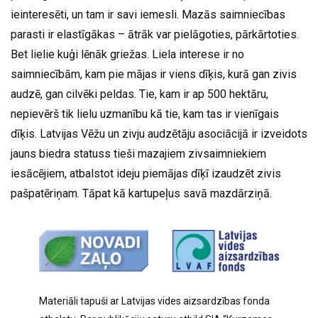
ieinteresēti, un tam ir savi iemesli. Mazās saimniecības
parasti ir elastīgākas – ātrāk var pielāgoties, pārkārtoties.
Bet lielie kuģi lēnāk griežas. Liela interese ir no
saimniecībām, kam pie mājas ir viens dīķis, kurā gan zivis
audzē, gan cilvēki peldas. Tie, kam ir ap 500 hektāru,
nepievērš tik lielu uzmanību kā tie, kam tas ir vienīgais
dīķis. Latvijas Vēžu un zivju audzētāju asociācijā ir izveidots
jauns biedra statuss tieši mazajiem zivsaimniekiem
iesācējiem, atbalstot ideju piemājas dīķī izaudzēt zivis
pašpatēriņam. Tāpat kā kartupeļus savā mazdārziņā.
Materiāli tapuši ar Latvijas vides aizsardzības fonda