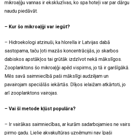
mikroaļģu vannas ir ekskluzīvas, ko spa hoteļi var par dārgu
naudu piedāvāt.
– Kur šo mikroaļģi var iegūt?
– Hidroekologi atzinuši, ka hlorella ir Latvijas dabā
sastopama, taču ļoti mazās koncentrācijās, jo skarbos
dabiskos apstākļos tai grūtāk izdzīvot nekā mākslīgos.
Zooplanktons šo mikroaļģi apēd vispirms, jo tā ir garšīgākā.
Mēs savā saimniecībā paši mākslīgi audzējam un
pavairojam speciālās iekārtās. Dīķos ielaižam atkārtoti, jo
arī zooplanktons vairojas.
– Vai šī metode kļūst populāra?
– Ir vairākas saimniecības, ar kurām sadarbojamies ne vairs
pirmo gadu. Lielie akvakultūras uzņēmumi nav īpaši