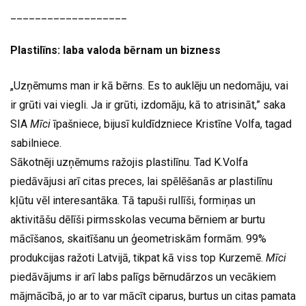
___________________
Plastilīns: laba valoda bērnam un bizness
„Uzņēmums man ir kā bērns. Es to auklēju un nedomāju, vai
ir grūti vai viegli. Ja ir grūti, izdomāju, kā to atrisināt,” saka
SIA
Mīci
īpašniece, bijusī kuldīdzniece Kristīne Volfa, tagad
sabilniece.
Sākotnēji uzņēmums ražojis plastilīnu. Tad K.Volfa
piedāvājusi arī citas preces, lai spēlēšanās ar plastilīnu
kļūtu vēl interesantāka. Tā tapuši rullīši, formiņas un
aktivitāšu dēlīši pirmsskolas vecuma bērniem ar burtu
mācīšanos, skaitīšanu un ģeometriskām formām. 99%
produkcijas ražoti Latvijā, tikpat kā viss top Kurzemē.
Mīci
piedāvājums ir arī labs palīgs bērnudārzos un vecākiem
mājmācībā, jo ar to var mācīt ciparus, burtus un citas pamata