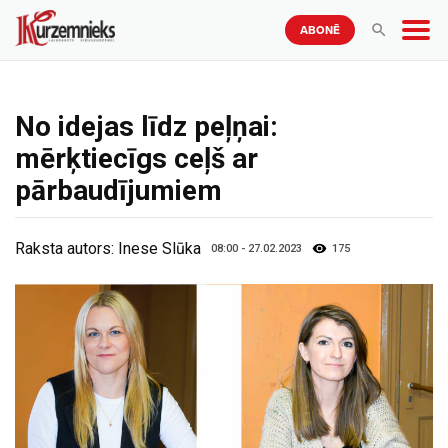
ABONĒ
No idejas līdz peļņai:
mērķtiecīgs ceļš ar
pārbaudījumiem
Raksta autors:
Inese Slūka
08:00 - 27.02.2023
175