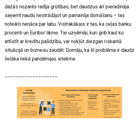
dažās nozarēs radīja grūtības, bet daudzus arī pieradināja
saņemt naudu nestrādājot un pamainīja domāšanu – tas
noteikti nenāca par labu. Vistrakākais ir tas, ka ceļas banku
procenti un Euribor likme. Tie uzņēmēji, kuri grib kaut ko
attīstīt ar kredītu palīdzību, var nokļūt diezgan riskantā
situācijā un biznesu zaudēt. Domāju, ka šī problēma ir daudz
lielāka nekā pandēmijas ietekme.
___________________