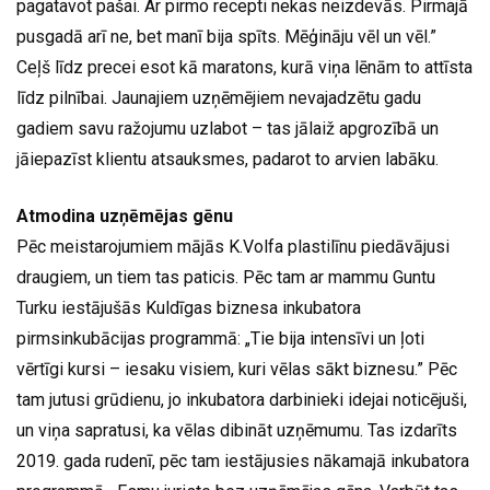
pagatavot pašai. Ar pirmo recepti nekas neizdevās. Pirmajā
pusgadā arī ne, bet manī bija spīts. Mēģināju vēl un vēl.”
Ceļš līdz precei esot kā maratons, kurā viņa lēnām to attīsta
līdz pilnībai. Jaunajiem uzņēmējiem nevajadzētu gadu
gadiem savu ražojumu uzlabot – tas jālaiž apgrozībā un
jāiepazīst klientu atsauksmes, padarot to arvien labāku.
Atmodina uzņēmējas gēnu
Pēc meistarojumiem mājās K.Volfa plastilīnu piedāvājusi
draugiem, un tiem tas paticis. Pēc tam ar mammu Guntu
Turku iestājušās Kuldīgas biznesa inkubatora
pirmsinkubācijas programmā: „Tie bija intensīvi un ļoti
vērtīgi kursi – iesaku visiem, kuri vēlas sākt biznesu.” Pēc
tam jutusi grūdienu, jo inkubatora darbinieki idejai noticējuši,
un viņa sapratusi, ka vēlas dibināt uzņēmumu. Tas izdarīts
2019. gada rudenī, pēc tam iestājusies nākamajā inkubatora