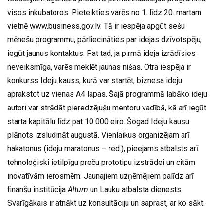
visos inkubatoros. Pieteikties varēs no 1. līdz 20. martam
vietnē www.business.gov.lv. Tā ir iespēja apgūt sešu
mēnešu programmu, pārliecināties par idejas dzīvotspēju,
iegūt jaunus kontaktus. Pat tad, ja pirmā ideja izrādīsies
neveiksmīga, varēs meklēt jaunas nišas. Otra iespēja ir
konkurss Ideju kauss, kurā var startēt, biznesa ideju
aprakstot uz vienas A4 lapas. Šajā programmā labāko ideju
autori var strādāt pieredzējušu mentoru vadībā, kā arī iegūt
starta kapitālu līdz pat 10 000 eiro. Šogad Ideju kausu
plānots izsludināt augustā. Vienlaikus organizējam arī
hakatonus (ideju maratonus – red.), pieejams atbalsts arī
tehnoloģiski ietilpīgu preču prototipu izstrādei un citām
inovatīvām ierosmēm. Jaunajiem uzņēmējiem palīdz arī
finanšu institūcija
Altum
un Lauku atbalsta dienests.
Svarīgākais ir atnākt uz konsultāciju un saprast, ar ko sākt.