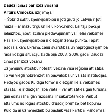
Daudzi cīnās par izdzīvošanu
Arturs Cimoška
, uzņēmējs:
– Šobrīd sākt uzņēmējdarbību ir ļoti grūti, jo Latvija ir ļoti
maza – ar mazu tirgu un lielu konkurenci. Lai tajā pēkšņi
ielauztos, jābūt izcilam piedāvājumam vai lielai veiksmei.
Pašlaik uzņēmējdarbība ir diezgan zemā punktā. Tepat
esošais karš Ukrainā, cenu svārstības un neprognozējamība
rada līdzīgu situāciju, kāda bija 2008., 2009. gadā. Daudzi
cīnās par izdzīvošanu.
Uzņēmumu attīstību noteikti veicina visa reģiona attīstība.
To var viegli nobremzēt arī pašvaldība un valsts institūcijas.
Pēdējos gados Kuldīga tomēr ir diezgan liels veiksmes
stāsts. Te ir diezgan laba vieta – var attīstīties gan tūrismā,
gan ēdināšanā, gan ražošanā. Ir sakārtota vide. Varbūt
attālums no Rīgas attīstību drusciņ bremzē, bet kopumā
Kuldīgā ar uzņēmējdarbību pašlaik viss kārtībā. Pandēmija