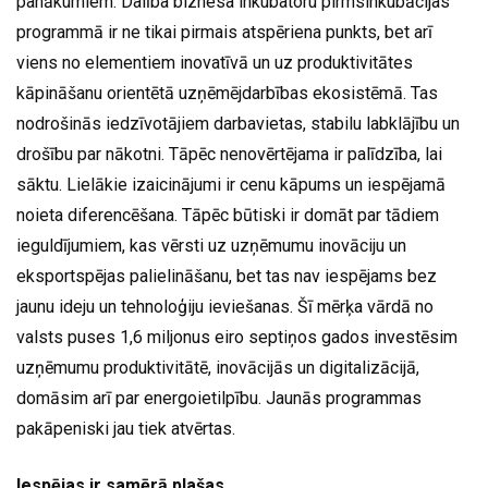
panākumiem. Dalība biznesa inkubatoru pirmsinkubācijas
programmā ir ne tikai pirmais atspēriena punkts, bet arī
viens no elementiem inovatīvā un uz produktivitātes
kāpināšanu orientētā uzņēmējdarbības ekosistēmā. Tas
nodrošinās iedzīvotājiem darbavietas, stabilu labklājību un
drošību par nākotni. Tāpēc nenovērtējama ir palīdzība, lai
sāktu. Lielākie izaicinājumi ir cenu kāpums un iespējamā
noieta diferencēšana. Tāpēc būtiski ir domāt par tādiem
ieguldījumiem, kas vērsti uz uzņēmumu inovāciju un
eksportspējas palielināšanu, bet tas nav iespējams bez
jaunu ideju un tehnoloģiju ieviešanas. Šī mērķa vārdā no
valsts puses 1,6 miljonus eiro septiņos gados investēsim
uzņēmumu produktivitātē, inovācijās un digitalizācijā,
domāsim arī par energoietilpību. Jaunās programmas
pakāpeniski jau tiek atvērtas.
Iespējas ir samērā plašas