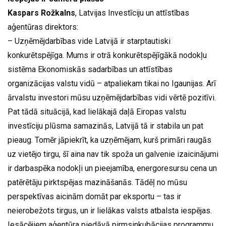
Kaspars Rožkalns
, Latvijas Investīciju un attīstības
aģentūras direktors:
– Uzņēmējdarbības vide Latvijā ir starptautiski
konkurētspējīga. Mums ir otrā konkurētspējīgākā nodokļu
sistēma Ekonomiskās sadarbības un attīstības
organizācijas valstu vidū – atpaliekam tikai no Igaunijas. Arī
ārvalstu investori mūsu uzņēmējdarbības vidi vērtē pozitīvi.
Pat tādā situācijā, kad lielākajā daļā Eiropas valstu
investīciju plūsma samazinās, Latvijā tā ir stabila un pat
pieaug. Tomēr jāpiekrīt, ka uzņēmējam, kurš primāri raugās
uz vietējo tirgu, šī aina nav tik spoža un galvenie izaicinājumi
ir darbaspēka nodokļi un pieejamība, energoresursu cena un
patērētāju pirktspējas mazināšanās. Tādēļ no mūsu
perspektīvas aicinām domāt par eksportu – tas ir
neierobežots tirgus, un ir lielākas valsts atbalsta iespējas.
Iesācējiem aģentūra piedāvā pirmsinkubācijas programmu