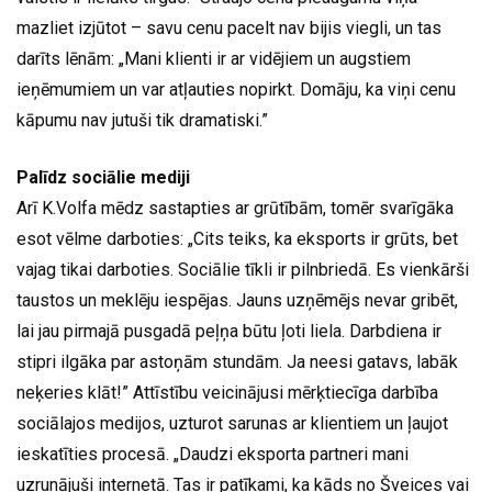
mazliet izjūtot – savu cenu pacelt nav bijis viegli, un tas
darīts lēnām: „Mani klienti ir ar vidējiem un augstiem
ieņēmumiem un var atļauties nopirkt. Domāju, ka viņi cenu
kāpumu nav jutuši tik dramatiski.”
Palīdz sociālie mediji
Arī K.Volfa mēdz sastapties ar grūtībām, tomēr svarīgāka
esot vēlme darboties: „Cits teiks, ka eksports ir grūts, bet
vajag tikai darboties. Sociālie tīkli ir pilnbriedā. Es vienkārši
taustos un meklēju iespējas. Jauns uzņēmējs nevar gribēt,
lai jau pirmajā pusgadā peļņa būtu ļoti liela. Darbdiena ir
stipri ilgāka par astoņām stundām. Ja neesi gatavs, labāk
neķeries klāt!” Attīstību veicinājusi mērķtiecīga darbība
sociālajos medijos, uzturot sarunas ar klientiem un ļaujot
ieskatīties procesā. „Daudzi eksporta partneri mani
uzrunājuši internetā. Tas ir patīkami, ka kāds no Šveices vai