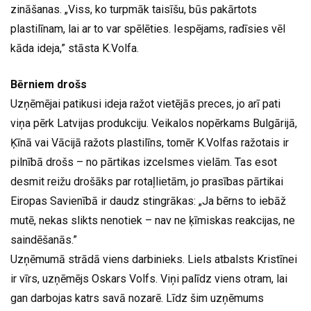
zināšanas. „Viss, ko turpmāk taisīšu, būs pakārtots
plastilīnam, lai ar to var spēlēties. Iespējams, radīsies vēl
kāda ideja,” stāsta K.Volfa.
Bērniem drošs
Uzņēmējai patikusi ideja ražot vietējās preces, jo arī pati
viņa pērk Latvijas produkciju. Veikalos nopērkams Bulgārijā,
Ķīnā vai Vācijā ražots plastilīns, tomēr K.Volfas ražotais ir
pilnībā drošs – no pārtikas izcelsmes vielām. Tas esot
desmit reižu drošāks par rotaļlietām, jo prasības pārtikai
Eiropas Savienībā ir daudz stingrākas: „Ja bērns to iebāž
mutē, nekas slikts nenotiek – nav ne ķīmiskas reakcijas, ne
saindēšanās.”
Uzņēmumā strādā viens darbinieks. Liels atbalsts Kristīnei
ir vīrs, uzņēmējs Oskars Volfs. Viņi palīdz viens otram, lai
gan darbojas katrs savā nozarē. Līdz šim uzņēmums