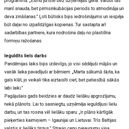
programmā. „Esmu juriste bez uzņēmējas gēna. Varbūt tas
manī snauda, bet pirmsinkubācijas periods to atmodināja un
deva zināšanas.” Ļoti būtisks bijis iedrošinājums un iespēja
būt daļai no izpalīdzīgas kopienas. Tur sastapta arī
sadarbības partnere, kura nodrošina daļu no plastilīna
formiņu ražošanas.
Ieguldīts liels darbs
Pandēmijas laiks bijis izdevīgs, jo visi sēdējuši mājās un
vairāk laika pavadījuši ar bērniem: „Marta sākumā šķita, ka
gals klāt, jo veikali tika aiztaisīti ciet, bet patiesībā sākās
labi laiki.”
Pagājušais gads beidzies ar daudz lielāku apgrozījumu,
nekā plānots. Lai to sasniegtu, uzņēmēja ieguldījusi lielu
darbu, un tas rosina vēl lielāku sparu: „Ir plāns kārtīgāk
pieķerties kaimiņiem – Igaunijai un Lietuvai. Trīs Baltijas
valstis ir lielāks tirgus.” Straujo cenu pieaugumu viņa