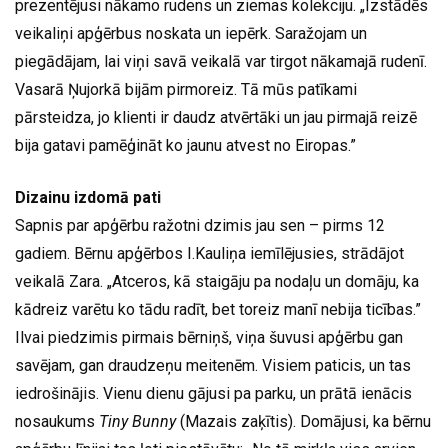
prezentējusi nākamo rudens un ziemas kolekciju. „Izstādēs
veikaliņi apģērbus noskata un iepērk. Saražojam un
piegādājam, lai viņi savā veikalā var tirgot nākamajā rudenī.
Vasarā Ņujorkā bijām pirmoreiz. Tā mūs patīkami
pārsteidza, jo klienti ir daudz atvērtāki un jau pirmajā reizē
bija gatavi pamēģināt ko jaunu atvest no Eiropas.”
Dizainu izdomā pati
Sapnis par apģērbu ražotni dzimis jau sen – pirms 12
gadiem. Bērnu apģērbos I.Kauliņa iemīlējusies, strādājot
veikalā Zara. „Atceros, kā staigāju pa nodaļu un domāju, ka
kādreiz varētu ko tādu radīt, bet toreiz manī nebija ticības.”
Ilvai piedzimis pirmais bērniņš, viņa šuvusi apģērbu gan
savējam, gan draudzeņu meitenēm. Visiem paticis, un tas
iedrošinājis. Vienu dienu gājusi pa parku, un prātā ienācis
nosaukums
Tiny Bunny
(Mazais zaķītis). Domājusi, ka bērnu