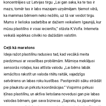
koncentrējies uz Latvijas tirgu. „Lai gan saka, ka te tas ir
mazs, tomēr tas ir labs mazajam uzņēmējam. Ņemot vērā,
ka mammas bērniem neko nežēlo, uz tā var veidot tirgu.
Mums ir lieliska sadarbība ar dažiem veikaliem Igaunijā, kur
mūsu plastilīns ir visai iecienīts,” stāsta K.Volfa. Interneta
veikalā iepērkas cilvēki no dažādām valstīm.
Ceļš kā maratons
Ideja ražot plastilīnu radusies tad, kad vecākā meita
piedzimusi ar veselības problēmām. Māmiņa meklējusi
sensorās rotaļas, kas attīsta valodu. „Lai bērns labāk
iemācītos rakstīt un valoda ritētu raitāk, vajadzīgs
satvēriens un labas roku kustības. Pastiprināti sāku strādāt
pie plaukstu un pirkstu koordinācijas.” Vispirms pirkusi
Ķīnas plastilīnu, un aktīva lietošana novedusi gan pie labas
valodas bērnam, gan sava biznesa. „Sapratu, ka jāpamēģina