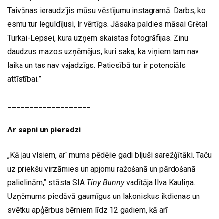
Taivānas ieraudzījis mūsu vēstījumu instagramā. Darbs, ko
esmu tur ieguldījusi, ir vērtīgs. Jāsaka paldies māsai Grētai
Turkai-Lepsei, kura uzņem skaistas fotogrāfijas. Zinu
daudzus mazos uzņēmējus, kuri saka, ka viņiem tam nav
laika un tas nav vajadzīgs. Patiesībā tur ir potenciāls
attīstībai.”
___________________
Ar sapni un pieredzi
„Kā jau visiem, arī mums pēdējie gadi bijuši sarežģītāki. Taču
uz priekšu virzāmies un apjomu ražošanā un pārdošanā
palielinām,” stāsta SIA
Tiny Bunny
vadītāja Ilva Kauliņa.
Uzņēmums piedāvā gaumīgus un lakoniskus ikdienas un
svētku apģērbus bērniem līdz 12 gadiem, kā arī