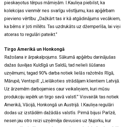
pieskaņotus tērpus māmiņām. I.Kauliņa piebilst, ka
kolekcijas vienmēr nes svarīgu vēstījumu, kas apģērbam
pievieno vērtību: „Dažkārt tas ir kā atgādinājums vecākiem,
ka bērns ir ļoti mīlēts. Tas uzdrukāts uz džemperīša, lai viņi
atceras to regulāri pateikt.”
Tirgo Amerikā un Honkongā
Ražošana ir ārpakalpojums. Sākumā apģērbu darinājušas
dažas šuvējas Kuldīgā un Saldū, tad nelieli šūšanas
uzņēmumi, tagad 90% darba notiek lielās ražotnēs Rīgā,
Mārupē, Ventspilī: „Lielākoties strādājam klientiem Latvijā.
Uz ārzemēm darbojamies caur veikaliņiem, kuri mūsu
produkciju iepērk un tirgo savā valstī.” Visvairāk tas notiek
Amerikā, Vācijā, Honkongā un Austrijā. I.Kauliņa regulāri
dodas uz izstādēm dažādās valstīs. Pirmā bijusi Parīzē,
nesen jau otro reizi uzņēmēja devusies uz Ņujorku, kur