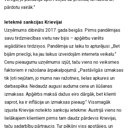
pārdotu vairāk.”
Ietekmē sankcijas Krievijai
Uzņēmums dibināts 2017. gada beigās. Pirms pandēmijas
savu tirdzniecības vietu nav bijis – apģērbu varēts
iegādāties tirdziņos. Pandēmija uz laiku to apturējusi: „Bet
bijām priecīgi, ka jau laikus izveidojām interneta veikalu.”
Cenu pieaugumu uzņēmums izjūt, taču viens no veiksmes
faktoriem ir ražošana ārpakalpojumā: „Pastāvīgās izmaksas
tik ļoti nejūtam, jo mums nav ražotnes, lielas apkures un
darbaspēka. Nedaudz augusi auduma cena un šūšanas
izmaksas. Apģērbs maksā dažus eiro dārgāk, bet klienti
saprot, ka ir inflācija un izmaksas pieaug.” Vissmagāk
izjusta Krievijai noteikto sankciju ietekme: Austrijā viens no
lielākajiem klientiem pirms tam daudz pārdevis Krievijai,
taču sadarbību pārtraucis. Tur pēkšņi viss apstājies, un