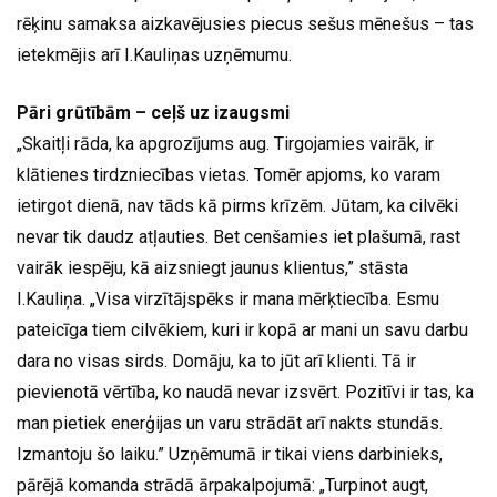
rēķinu samaksa aizkavējusies piecus sešus mēnešus – tas
ietekmējis arī I.Kauliņas uzņēmumu.
Pāri grūtībām – ceļš uz izaugsmi
„Skaitļi rāda, ka apgrozījums aug. Tirgojamies vairāk, ir
klātienes tirdzniecības vietas. Tomēr apjoms, ko varam
ietirgot dienā, nav tāds kā pirms krīzēm. Jūtam, ka cilvēki
nevar tik daudz atļauties. Bet cenšamies iet plašumā, rast
vairāk iespēju, kā aizsniegt jaunus klientus,” stāsta
I.Kauliņa. „Visa virzītājspēks ir mana mērķtiecība. Esmu
pateicīga tiem cilvēkiem, kuri ir kopā ar mani un savu darbu
dara no visas sirds. Domāju, ka to jūt arī klienti. Tā ir
pievienotā vērtība, ko naudā nevar izsvērt. Pozitīvi ir tas, ka
man pietiek enerģijas un varu strādāt arī nakts stundās.
Izmantoju šo laiku.” Uzņēmumā ir tikai viens darbinieks,
pārējā komanda strādā ārpakalpojumā: „Turpinot augt,