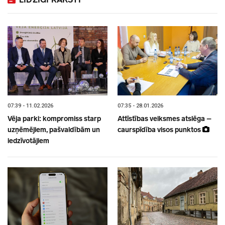
07:39 - 11.02.2026
07:35 - 28.01.2026
Vēja parki: kompromiss starp
Attīstības veiksmes atslēga –
uzņēmējiem, pašvaldībām un
caurspīdība visos punktos
iedzīvotājiem