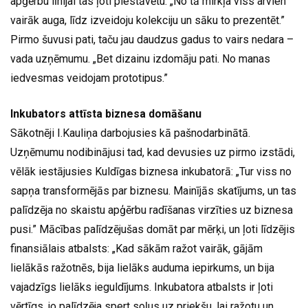
apģērbu līnijai tas ļoti piestāvētu: „No tā mirkļa viss arvien
vairāk auga, līdz izveidoju kolekciju un sāku to prezentēt.”
Pirmo šuvusi pati, taču jau daudzus gadus to vairs nedara –
vada uzņēmumu. „Bet dizainu izdomāju pati. No manas
iedvesmas veidojam prototipus.”
Inkubators attīsta biznesa domāšanu
Sākotnēji I.Kauliņa darbojusies kā pašnodarbinātā.
Uzņēmumu nodibinājusi tad, kad devusies uz pirmo izstādi,
vēlāk iestājusies Kuldīgas biznesa inkubatorā: „Tur viss no
sapņa transformējās par biznesu. Mainījās skatījums, un tas
palīdzēja no skaistu apģērbu radīšanas virzīties uz biznesa
pusi.” Mācības palīdzējušas domāt par mērķi, un ļoti līdzējis
finansiālais atbalsts: „Kad sākām ražot vairāk, gājām
lielākās ražotnēs, bija lielāks auduma iepirkums, un bija
vajadzīgs lielāks ieguldījums. Inkubatora atbalsts ir ļoti
vērtīgs, jo palīdzēja spert soļus uz priekšu, lai ražotu un