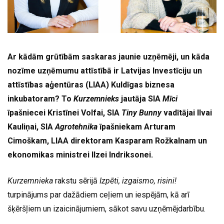
Ar kādām grūtībām saskaras jaunie uzņēmēji, un kāda
nozīme uzņēmumu attīstībā ir Latvijas Investīciju un
attīstības aģentūras (LIAA) Kuldīgas biznesa
inkubatoram? To
Kurzemnieks
jautāja SIA
Mīci
īpašniecei Kristīnei Volfai, SIA
Tiny Bunny
vadītājai Ilvai
Kauliņai, SIA
Agrotehnika
īpašniekam Arturam
Cimoškam, LIAA direktoram Kasparam Rožkalnam un
ekonomikas ministrei Ilzei Indriksonei.
Kurzemnieka
rakstu sērijā
Izpēti, izgaismo, risini!
turpinājums par dažādiem ceļiem un iespējām, kā arī
šķēršļiem un izaicinājumiem, sākot savu uzņēmējdarbību.