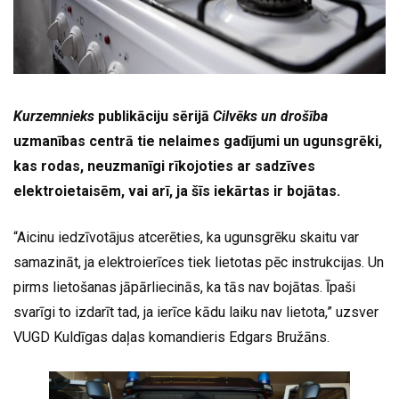
Kurzemnieks
publikāciju sērijā
Cilvēks un drošība
uzmanības centrā tie nelaimes gadījumi un ugunsgrēki,
kas rodas, neuzmanīgi rīkojoties ar sadzīves
elektroietaisēm, vai arī, ja šīs iekārtas ir bojātas.
“Aicinu iedzīvotājus atcerēties, ka ugunsgrēku skaitu var
samazināt, ja elektroierīces tiek lietotas pēc instrukcijas. Un
pirms lietošanas jāpārliecinās, ka tās nav bojātas. Īpaši
svarīgi to izdarīt tad, ja ierīce kādu laiku nav lietota,” uzsver
VUGD Kuldīgas daļas komandieris Edgars Bružāns.