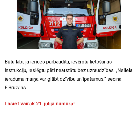
Būtu labi, ja ierīces pārbaudītu, ievērotu lietošanas
instrukciju, ieslēgtu plīti neatstātu bez uzraudzības. „Neliela
ieradumu maiņa var glābt dzīvību un īpašumus,” secina
E.Bružāns.
Lasiet vairāk 21. jūlija numurā!