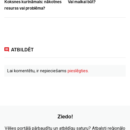
Koksnes kurināmais: nākotnes
Vai malkai būt?
resurss vai problēma?
ATBILDĒT
Lai komentētu, ir nepieciešams
pieslēgties.
Ziedo!
Vēlies portālā pārbaudītu un atbildīgu saturu? Atbalsti reģionālo