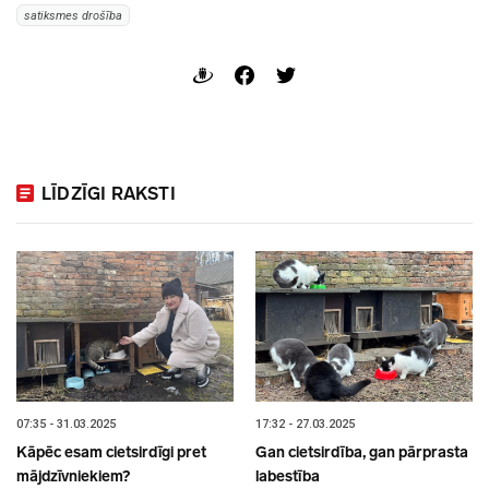
satiksmes drošība
LĪDZĪGI RAKSTI
07:35 - 31.03.2025
17:32 - 27.03.2025
Kāpēc esam cietsirdīgi pret
Gan cietsirdība, gan pārprasta
mājdzīvniekiem?
labestība