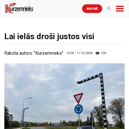
ABONĒ
Lai ielās droši justos visi
Raksta autors:
"Kurzemnieks"
15:04 - 17.10.2024
103