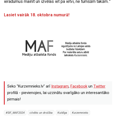
ieradumus mainīt un izvēlas iet pa ietvi, ne tumšām takām..”
Lasiet vairāk 18. oktobra numurā!
Seko "Kurzemnieks.lv" arī
Instagram
,
Facebook
un
Twitter
profilā - pievienojies, lai uzzinātu svarīgāko un interesantāko
pirmais!
#SIF_MAF2024
cilvēks un drošība
Kuldīga
Kurzemnieks