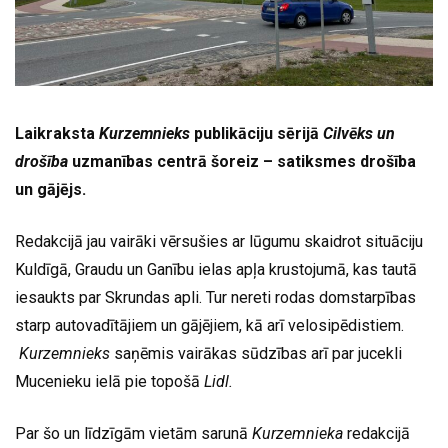
Laikraksta
Kurzemnieks
publikāciju sērijā
Cilvēks un
drošība
uzmanības centrā
šoreiz
– satiksmes drošība
un gājējs.
Redakcijā jau vairāki vērsušies ar lūgumu skaidrot situāciju
Kuldīgā, Graudu un Ganību ielas apļa krustojumā, kas tautā
iesaukts par Skrundas apli. Tur nereti rodas domstarpības
starp autovadītājiem un gājējiem, kā arī velosipēdistiem.
Kurzemnieks
saņēmis vairākas sūdzības arī par jucekli
Mucenieku ielā pie topošā
Lidl.
Par šo un līdzīgām vietām sarunā
Kurzemnieka
redakcijā