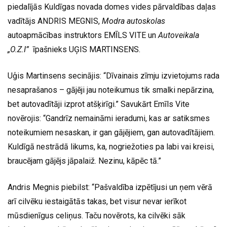
piedalījās Kuldīgas novada domes vides pārvaldības daļas
vadītājs ANDRIS MEGNIS,
Modra autoskolas
autoapmācības instruktors EMĪLS VITE un
Autoveikala
„O.Z.I”
īpašnieks UĢIS MARTINSENS.
Uģis Martinsens secinājis: “Dīvainais zīmju izvietojums rada
nesaprašanos – gājēji jau noteikumus tik smalki nepārzina,
bet autovadītāji izprot atšķirīgi.” Savukārt Emīls Vite
novērojis: “Gandrīz nemaināmi ieradumi, kas ar satiksmes
noteikumiem nesaskan, ir gan gājējiem, gan autovadītājiem.
Kuldīgā nestrādā likums, ka, nogriežoties pa labi vai kreisi,
braucējam gājējs jāpalaiž. Nezinu, kāpēc tā.”
Andris Megnis piebilst: “Pašvaldība izpētījusi un ņem vērā
arī cilvēku iestaigātās takas, bet visur nevar ierīkot
mūsdienīgus celiņus. Taču novērots, ka cilvēki sāk