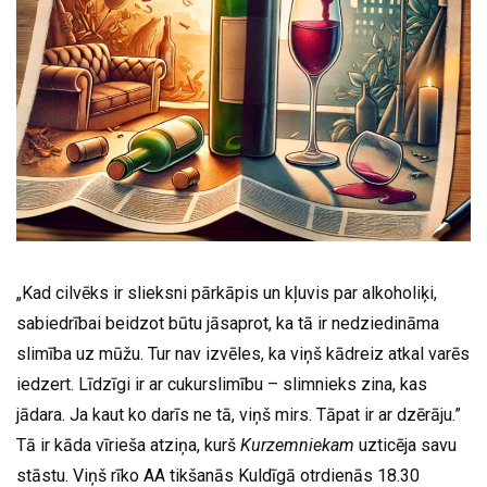
„Kad cilvēks ir slieksni pārkāpis un kļuvis par alkoholiķi,
sabiedrībai beidzot būtu jāsaprot, ka tā ir nedziedināma
slimība uz mūžu. Tur nav izvēles, ka viņš kādreiz atkal varēs
iedzert. Līdzīgi ir ar cukurslimību – slimnieks zina, kas
jādara. Ja kaut ko darīs ne tā, viņš mirs. Tāpat ir ar dzērāju.”
Tā ir kāda vīrieša atziņa, kurš
Kurzemniekam
uzticēja savu
stāstu. Viņš rīko AA tikšanās Kuldīgā otrdienās 18.30