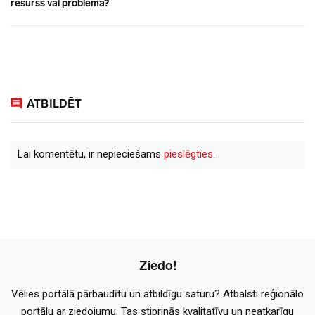
resurss vai problēma?
ATBILDĒT
Lai komentētu, ir nepieciešams
pieslēgties.
Ziedo!
Vēlies portālā pārbaudītu un atbildīgu saturu? Atbalsti reģionālo
portālu ar ziedojumu. Tas stiprinās kvalitatīvu un neatkarīgu