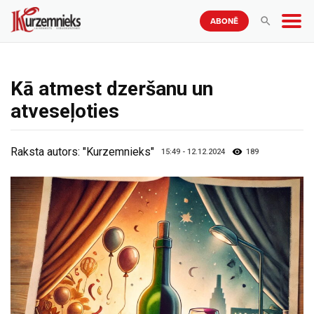
ABONĒ
Kā atmest dzeršanu un
atveseļoties
Raksta autors:
"Kurzemnieks"
15:49 - 12.12.2024
189