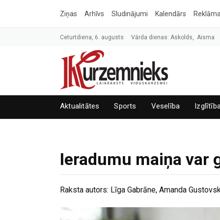
Ziņas
Arhīvs
Sludinājumi
Kalendārs
Reklām
Ceturtdiena, 6. augusts
Vārda dienas: Askolds, Aisma
Aktualitātes
Sports
Veselība
Izglītīb
Ieradumu maiņa var g
Raksta autors:
Līga Gabrāne, Amanda Gustovska,