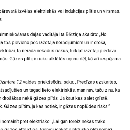
ārsvarā izvēlas elektriskās vai indukcijas plītis un virsmas.
s.
mniekošanas daļas vadītāja Ita Bērziņa skaidro: „No
 ja tās pievieno pēc ražotāja norādījumiem un ir droša,
elektrībai, tā nerada nekādus riskus, turklāt ražotāji piedāvā
s. Gāzes plītij ir risks atklātās uguns dēļ, kā arī iespējama
Dzintara 12
valdes priekšsēdis, saka: „Precīzas uzskaites,
sacījušies un tagad lieto elektriskās, man nav, taču zinu, ka
ir drošākas nekā gāzes plītis. Ja kaut kas saiet grīstē,
. Gāzes plītīm, ja kas notiek, ir gāzes noplūdes risks.”
 nomainīt pret elektrisko: „Lai gan toreiz nekas traks
 gāzes atteikties. Vienīgi ierīkot elektrisko plīti nemaz