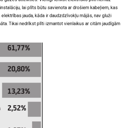
roinstalāciju, lai plīts būtu savienota ar drošiem kabeļiem, kas
ta elektrības jauda, kāda ir daudzdzīvokļu mājās, nav gluži
ta. Tikai nedrīkst plīti izmantot vienlaikus ar citām jaudīgām