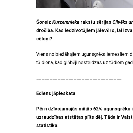
Šoreiz
Kurzemnieka
rakstu sērijas
Cilvēks u
drošība. Kas iedzīvotājiem jāievēro, lai iz
cēloņi?
Viens no biežākajiem ugunsgrēka iemesliem dzīvo
tā diena, kad glābēji nesteidzas uz tādiem gad
________________________________
Ēdiens jāpieskata
Pērn dzīvojamajās mājās 62% ugunsgrēku izc
uzraudzības atstātas plīts dēļ. Tāda ir Va
statistika.