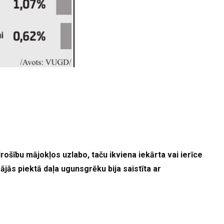
rošību mājokļos uzlabo, taču ikviena iekārta vai ierīce
ājās piektā daļa ugunsgrēku bija saistīta ar