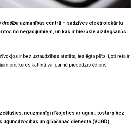
n drošība
uzmanības centrā – sadzīves elektroiekārtu
vairītos no negadījumiem, un kas ir biežākie aizdegšanās
kļos ir bez uzraudzības atstāta, ieslēgta plīts. Ļoti reta ir
ījumiem, kuros katliņā vai pannā piededzis ēdiens.
ēlušies, neuzmanīgi rīkojoties ar uguni, tostarp bez
lsts ugunsdzēsības un glābšanas dienesta (VUGD)