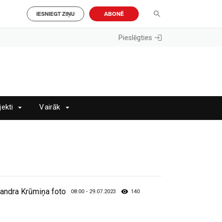
IESNIEGT ZIŅU
ABONĒ
Pieslēgties
jekti
Vairāk
sandra Krūmiņa foto
08:00 - 29.07.2023
140