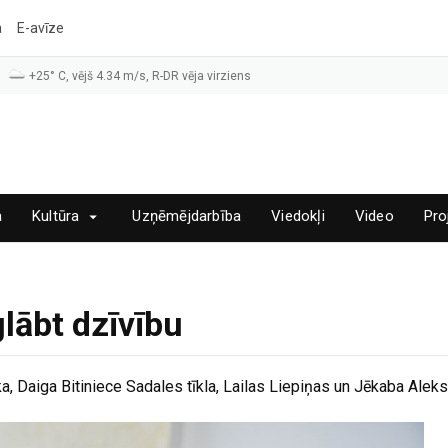
a
E-avīze
+25° C, vējš 4.34 m/s, R-DR vēja virziens
a
Kultūra
Uzņēmējdarbība
Viedokļi
Video
Pro
lābt dzīvību
 Daiga Bitiniece Sadales tīkla, Lailas Liepiņas un Jēkaba Alek