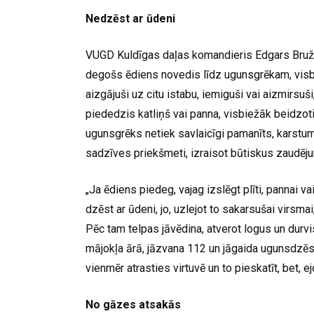
Nedzēst ar ūdeni
VUGD Kuldīgas daļas komandieris Edgars Bružā
degošs ēdiens novedis līdz ugunsgrēkam, visbie
aizgājuši uz citu istabu, iemiguši vai aizmirsuši
piededzis katliņš vai panna, visbiežāk beidzoti
ugunsgrēks netiek savlaicīgi pamanīts, karstumā
sadzīves priekšmeti, izraisot būtiskus zaudēju
„Ja ēdiens piedeg, vajag izslēgt plīti, pannai v
dzēst ar ūdeni, jo, uzlejot to sakarsušai virsm
Pēc tam telpas jāvēdina, atverot logus un durv
mājokļa ārā, jāzvana 112 un jāgaida ugunsdzēsēji
vienmēr atrasties virtuvē un to pieskatīt, bet, e
No gāzes atsakās