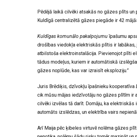
Pēdējā laikā cilvēki atsakās no gāzes plīts un p
Kuldīgā centralizētā gāzes piegāde ir 42 mājā
Kuldīgas komunālo pakalpojumu
īpašumu apsai
drošības viedokļa elektriskās plītis ir labākas,
atbilstoša elektroinstalācija. Pievienojot plīti 
tādus modeļus, kuriem ir automātiskā izslēgšanā
gāzes noplūde, kas var izraisīt eksploziju.”
Juris Brēdiķis, dzīvokļu īpašnieku kooperatīva
cik mūsu mājas iedzīvotāju no gāzes plītīm ir at
cilvēki izvēlas tā darīt. Domāju, ka elektriskās 
automāts izslēdzas, un elektrība vairs nepienāk
Arī Maija pēc ķibeles virtuvē nolēma gāzes plīti
nenotika, nolēmu šādu risku tomēr mazināt un no