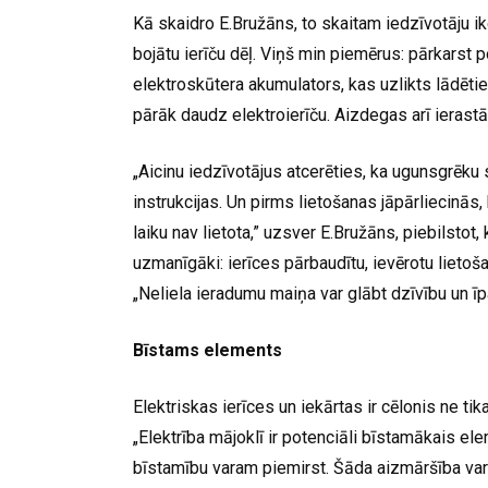
Kā skaidro E.Bružāns, to skaitam iedzīvotāju ik
bojātu ierīču dēļ. Viņš min piemērus: pārkarst p
elektroskūtera akumulators, kas uzlikts lādēties,
pārāk daudz elektroierīču. Aizdegas arī ierastā
„Aicinu iedzīvotājus atcerēties, ka ugunsgrēku s
instrukcijas. Un pirms lietošanas jāpārliecinās, k
laiku nav lietota,” uzsver E.Bružāns, piebilstot, 
uzmanīgāki: ierīces pārbaudītu, ievērotu lietoša
„Neliela ieradumu maiņa var glābt dzīvību un ī
Bīstams elements
Elektriskas ierīces un iekārtas ir cēlonis ne tik
„Elektrība mājoklī ir potenciāli bīstamākais ele
bīstamību varam piemirst. Šāda aizmāršība var