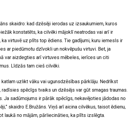
ns skaidro: kad dzēsēji ierodas uz izsaukumiem, kuros
žāk konstatēts, ka cilvēki mājoklī neatrodas vai arī ir
, ka virtuvē uz plīts top ēdiens. Tie gadījumi, kuru iemesls ir
es ar piedūmotu dzīvokli un nokvēpušu virtuvi. Bet, ja
 var aizdegties arī virtuves mēbeles, ierīces un citi
mus. Līdzās tam cieš cilvēki.
ai katlam uzlikt vāku vai ugunsdzēsības pārklāju. Nedrīkst
ai, radīsies spēcīgs tvaiks un dzēsējs var gūt smagas traumas.
is. Ja sadūmojums ir pārāk spēcīgs, nekavējoties jādodas no
,” skaidro E.Bružāns. Viņš arī aicina cilvēkus, taisot ēdienu,
jot laukā no mājām, pārliecināties, ka plīts izslēgta.