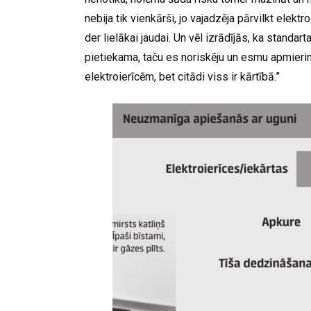
nebija tik vienkārši, jo vajadzēja pārvilkt elekt
der lielākai jaudai. Un vēl izrādījās, ka standar
pietiekama, taču es noriskēju un esmu apmierinā
elektroierīcēm, bet citādi viss ir kārtībā.”