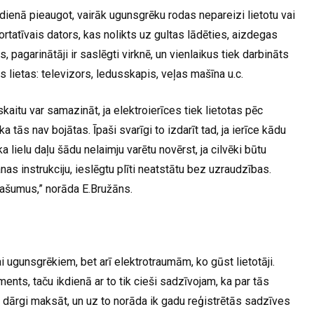
dienā pieaugot, vairāk ugunsgrēku rodas nepareizi lietotu vai
ortatīvais dators, kas nolikts uz gultas lādēties, aizdegas
 pagarinātāji ir saslēgti virknē, un vienlaikus tiek darbināts
s lietas: televizors, ledusskapis, veļas mašīna u.c.
kaitu var samazināt, ja elektroierīces tiek lietotas pēc
a tās nav bojātas. Īpaši svarīgi to izdarīt tad, ja ierīce kādu
ka lielu daļu šādu nelaimju varētu novērst, ja cilvēki būtu
nas instrukciju, ieslēgtu plīti neatstātu bez uzraudzības.
pašumus,” norāda E.Bružāns.
ai ugunsgrēkiem, bet arī elektrotraumām, ko gūst lietotāji.
ments, taču ikdienā ar to tik cieši sadzīvojam, ka par tās
 dārgi maksāt, un uz to norāda ik gadu reģistrētās sadzīves