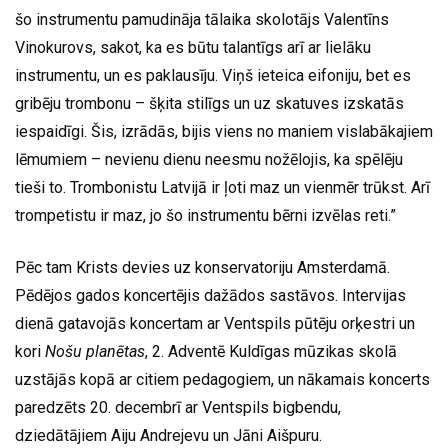
šo instrumentu pamudināja tālaika skolotājs Valentīns
Vinokurovs, sakot, ka es būtu talantīgs arī ar lielāku
instrumentu, un es paklausīju. Viņš ieteica eifoniju, bet es
gribēju trombonu – šķita stilīgs un uz skatuves izskatās
iespaidīgi. Šis, izrādās, bijis viens no maniem vislabākajiem
lēmumiem – nevienu dienu neesmu nožēlojis, ka spēlēju
tieši to. Trombonistu Latvijā ir ļoti maz un vienmēr trūkst. Arī
trompetistu ir maz, jo šo instrumentu bērni izvēlas reti.”
Pēc tam Krists devies uz konservatoriju Amsterdamā.
Pēdējos gados koncertējis dažādos sastāvos. Intervijas
dienā gatavojās koncertam ar Ventspils pūtēju orķestri un
kori
Nošu planētas
, 2. Adventē Kuldīgas mūzikas skolā
uzstājās kopā ar citiem pedagogiem, un nākamais koncerts
paredzēts 20. decembrī ar Ventspils bigbendu,
dziedātājiem Aiju Andrejevu un Jāni Aišpuru.