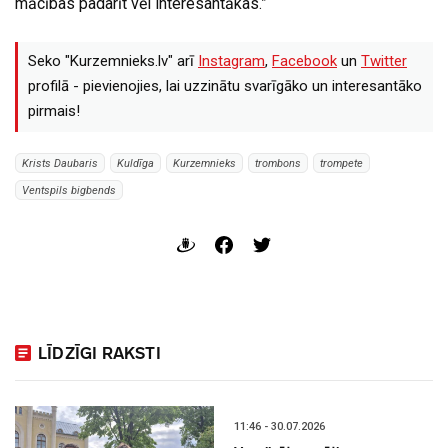
mācības padarīt vēl interesantākas.”
Seko "Kurzemnieks.lv" arī
Instagram
,
Facebook
un
Twitter
profilā - pievienojies, lai uzzinātu svarīgāko un interesantāko
pirmais!
Krists Daubaris
Kuldīga
Kurzemnieks
trombons
trompete
Ventspils bigbends
LĪDZĪGI RAKSTI
11:46 - 30.07.2026