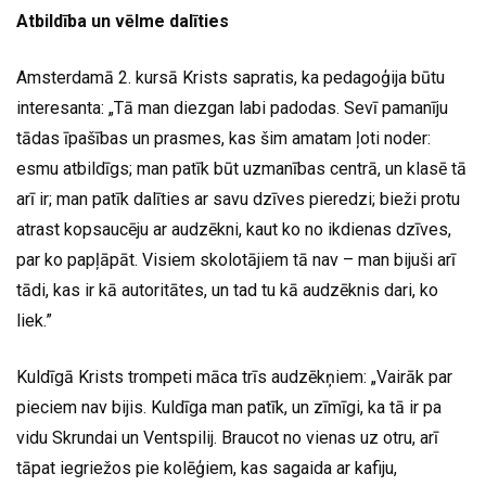
Atbildība un vēlme dalīties
Amsterdamā 2. kursā Krists sapratis, ka pedagoģija būtu
interesanta: „Tā man diezgan labi padodas. Sevī pamanīju
tādas īpašības un prasmes, kas šim amatam ļoti noder:
esmu atbildīgs; man patīk būt uzmanības centrā, un klasē tā
arī ir; man patīk dalīties ar savu dzīves pieredzi; bieži protu
atrast kopsaucēju ar audzēkni, kaut ko no ikdienas dzīves,
par ko papļāpāt. Visiem skolotājiem tā nav – man bijuši arī
tādi, kas ir kā autoritātes, un tad tu kā audzēknis dari, ko
liek.”
Kuldīgā Krists trompeti māca trīs audzēkņiem: „Vairāk par
pieciem nav bijis. Kuldīga man patīk, un zīmīgi, ka tā ir pa
vidu Skrundai un Ventspilij. Braucot no vienas uz otru, arī
tāpat iegriežos pie kolēģiem, kas sagaida ar kafiju,