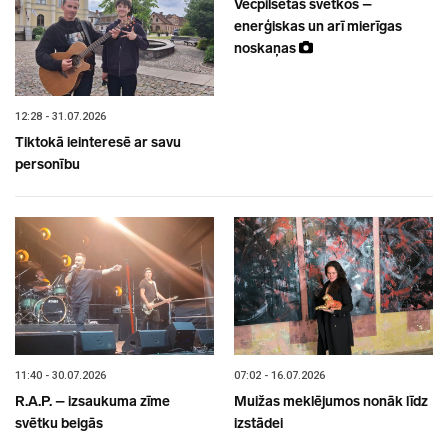
Vecpilsētas svētkos –
enerģiskas un arī mierīgas
noskaņas
12:28 - 31.07.2026
Tiktokā ieinteresē ar savu
personību
11:40 - 30.07.2026
07:02 - 16.07.2026
R.A.P. – izsaukuma zīme
Muižas meklējumos nonāk līdz
svētku beigās
izstādei