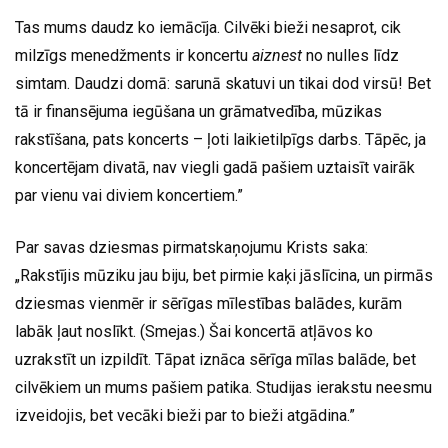
Tas mums daudz ko iemācīja. Cilvēki bieži nesaprot, cik
milzīgs menedžments ir koncertu
aiznest
no nulles līdz
simtam. Daudzi domā: sarunā skatuvi un tikai dod virsū! Bet
tā ir finansējuma iegūšana un grāmatvedība, mūzikas
rakstīšana, pats koncerts – ļoti laikietilpīgs darbs. Tāpēc, ja
koncertējam divatā, nav viegli gadā pašiem uztaisīt vairāk
par vienu vai diviem koncertiem.”
Par savas dziesmas pirmatskaņojumu Krists saka:
„Rakstījis mūziku jau biju, bet pirmie kaķi jāslīcina, un pirmās
dziesmas vienmēr ir sērīgas mīlestības balādes, kurām
labāk ļaut noslīkt. (Smejas.) Šai koncertā atļāvos ko
uzrakstīt un izpildīt. Tāpat iznāca sērīga mīlas balāde, bet
cilvēkiem un mums pašiem patika. Studijas ierakstu neesmu
izveidojis, bet vecāki bieži par to bieži atgādina.”