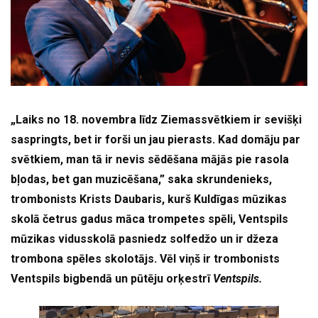
„Laiks no 18. novembra līdz Ziemassvētkiem ir sevišķi
saspringts, bet ir forši un jau pierasts. Kad domāju par
svētkiem, man tā ir nevis sēdēšana mājās pie rasola
bļodas, bet gan muzicēšana,” saka skrundenieks,
trombonists Krists Daubaris, kurš Kuldīgas mūzikas
skolā četrus gadus māca trompetes spēli, Ventspils
mūzikas vidusskolā pasniedz solfedžo un ir džeza
trombona spēles skolotājs. Vēl viņš ir trombonists
Ventspils bigbendā un pūtēju orķestrī
Ventspils.