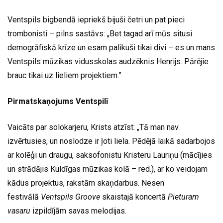
Ventspils bigbendā iepriekš bijuši četri un pat pieci
trombonisti – pilns sastāvs: „Bet tagad arī mūs situsi
demogrāfiskā krīze un esam palikuši tikai divi – es un mans
Ventspils mūzikas vidusskolas audzēknis Henrijs. Pārējie
brauc tikai uz lieliem projektiem.”
Pirmatskaņojums Ventspilī
Vaicāts par solokarjeru, Krists atzīst: „Tā man nav
izvērtusies, un noslodze ir ļoti liela. Pēdējā laikā sadarbojos
ar kolēģi un draugu, saksofonistu Kristeru Lauriņu (mācījies
un strādājis Kuldīgas mūzikas kolā – red.), ar ko veidojam
kādus projektus, rakstām skaņdarbus. Nesen
festivālā
Ventspils Groove
skaistajā koncertā
Pieturam
vasaru
izpildījām savas melodijas.