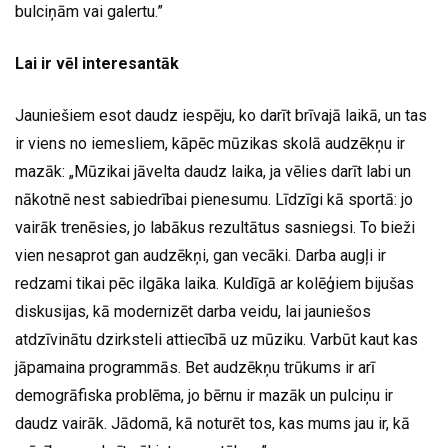
bulciņām vai galertu.”
Lai ir vēl interesantāk
Jauniešiem esot daudz iespēju, ko darīt brīvajā laikā, un tas
ir viens no iemesliem, kāpēc mūzikas skolā audzēkņu ir
mazāk: „Mūzikai jāvelta daudz laika, ja vēlies darīt labi un
nākotnē nest sabiedrībai pienesumu. Līdzīgi kā sportā: jo
vairāk trenēsies, jo labākus rezultātus sasniegsi. To bieži
vien nesaprot gan audzēkņi, gan vecāki. Darba augļi ir
redzami tikai pēc ilgāka laika. Kuldīgā ar kolēģiem bijušas
diskusijas, kā modernizēt darba veidu, lai jauniešos
atdzīvinātu dzirksteli attiecībā uz mūziku. Varbūt kaut kas
jāpamaina programmās. Bet audzēkņu trūkums ir arī
demogrāfiska problēma, jo bērnu ir mazāk un pulciņu ir
daudz vairāk. Jādomā, kā noturēt tos, kas mums jau ir, kā