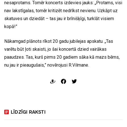
nesaprotams. Tomēr koncerts izdevies jauks: „Protams, visi
nav lakstīgalas, tomēr kritizēt nedrīkst nevienu. Uzkāpt uz
skatuves un dziedāt – tas jau ir brīnišķīgi, turklāt visiem
kopā!”
Nākamgad plānots rīkot 20 gadu jubilejas apskatu. „Tas
varētu būt ļoti skaisti, jo šai koncertā dzied vairākas
paaudzes. Tas, kurš pirms 20 gadiem sāka kā mazs bērns,
nu jau ir pieaugušais,” novērojusi R.Vilmane.
LĪDZĪGI RAKSTI