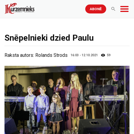
ABONĒ
Snēpelnieki dzied Paulu
Raksta autors:
Rolands Strods
16:03 - 12.10.2021
59