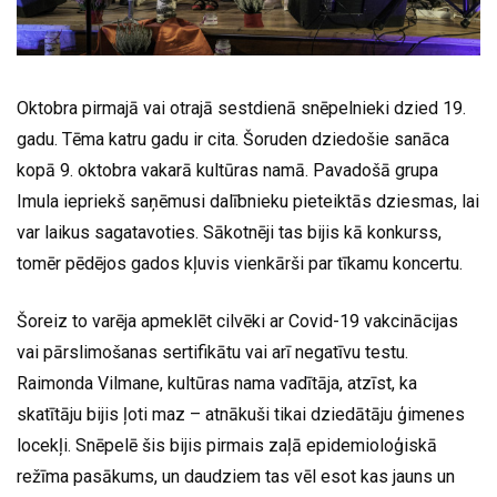
Oktobra pirmajā vai otrajā sestdienā snēpelnieki dzied 19.
gadu. Tēma katru gadu ir cita. Šoruden dziedošie sanāca
kopā 9. oktobra vakarā kultūras namā. Pavadošā grupa
Imula iepriekš saņēmusi dalībnieku pieteiktās dziesmas, lai
var laikus sagatavoties. Sākotnēji tas bijis kā konkurss,
tomēr pēdējos gados kļuvis vienkārši par tīkamu koncertu.
Šoreiz to varēja apmeklēt cilvēki ar Covid-19 vakcinācijas
vai pārslimošanas sertifikātu vai arī negatīvu testu.
Raimonda Vilmane, kultūras nama vadītāja, atzīst, ka
skatītāju bijis ļoti maz – atnākuši tikai dziedātāju ģimenes
locekļi. Snēpelē šis bijis pirmais zaļā epidemioloģiskā
režīma pasākums, un daudziem tas vēl esot kas jauns un