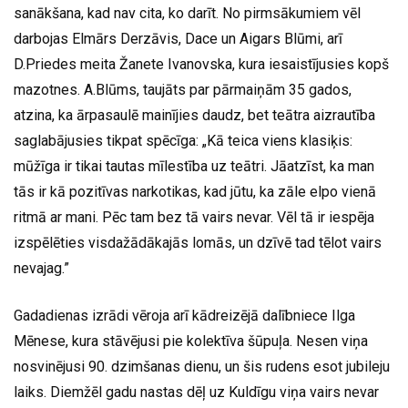
sanākšana, kad nav cita, ko darīt. No pirmsākumiem vēl
darbojas Elmārs Derzāvis, Dace un Aigars Blūmi, arī
D.Priedes meita Žanete Ivanovska, kura iesaistījusies kopš
mazotnes. A.Blūms, taujāts par pārmaiņām 35 gados,
atzina, ka ārpasaulē mainījies daudz, bet teātra aizrautība
saglabājusies tikpat spēcīga: „Kā teica viens klasiķis:
mūžīga ir tikai tautas mīlestība uz teātri. Jāatzīst, ka man
tās ir kā pozitīvas narkotikas, kad jūtu, ka zāle elpo vienā
ritmā ar mani. Pēc tam bez tā vairs nevar. Vēl tā ir iespēja
izspēlēties visdažādākajās lomās, un dzīvē tad tēlot vairs
nevajag.”
Gadadienas izrādi vēroja arī kādreizējā dalībniece Ilga
Mēnese, kura stāvējusi pie kolektīva šūpuļa. Nesen viņa
nosvinējusi 90. dzimšanas dienu, un šis rudens esot jubileju
laiks. Diemžēl gadu nastas dēļ uz Kuldīgu viņa vairs nevar