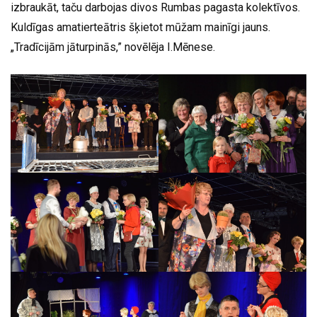
izbraukāt, taču darbojas divos Rumbas pagasta kolektīvos.
Kuldīgas amatierteātris šķietot mūžam mainīgi jauns.
„Tradīcijām jāturpinās,” novēlēja I.Mēnese.