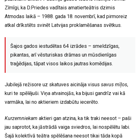
Zīmīgi, ka D.Priedes vadītais amatierteātris dzimis
Atmodas laikā – 1988. gada 18. novembrī, kad pirmoreiz
atkal drīkstēts svinēt Latvijas proklamēšanas svētkus.
Šajos gados iestudētas 64 izrādes – smeldzīgas,
pikantas, arī vēsturiskas drāmas un mūsdienīgas
traģēdijas, tāpat visos laikos jautras komēdijas.
Jubilejā režisore uz skatuves aicināja visus
savus mīļos
,
kuri te spēlējuši. Viņa atvainojās, ka bijusi gandrīz vai kā
varmāka, lai no aktieriem izdabūtu iecerēto.
Kurzemniekam
aktieri gan atzina, ka tik traki neesot – paši
jau saprotot, ka jāstrādā vaiga sviedros, lai nospēlētu labi.
Šajā kolektīvā teātra spēlēšana neesot tikai tāda kopā