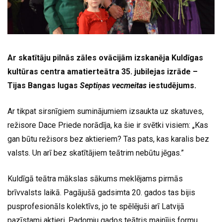
Ar skatītāju pilnās zāles ovācijām izskanēja Kuldīgas
kultūras centra amatierteātra 35. jubilejas izrāde –
Tijas Bangas lugas
Septiņas vecmeitas
iestudējums.
Ar tikpat sirsnīgiem suminājumiem izsaukta uz skatuves,
režisore Dace Priede norādīja, ka šie ir svētki visiem: „Kas
gan būtu režisors bez aktieriem? Tas pats, kas karalis bez
valsts. Un arī bez skatītājiem teātrim nebūtu jēgas.”
Kuldīgā teātra mākslas sākums meklējams pirmās
brīvvalsts laikā. Pagājušā gadsimta 20. gados tas bijis
pusprofesionāls kolektīvs, jo te spēlējuši arī Latvijā
pazīstami aktieri. Padomju gados teātris mainījis formu.