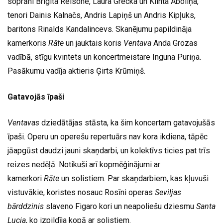
soprāni Brigita Reisone, Laura Grecka un Klinta Āboliņa,
tenori Dainis Kalnačs, Andris Lapiņš un Andris Kipļuks,
baritons Rinalds Kandalincevs. Skanējumu papildināja
kamerkoris
Rāte
un jauktais koris
Ventava
Anda Grozas
vadībā, stīgu kvintets un koncertmeistare Inguna Puriņa.
Pasākumu vadīja aktieris Ģirts Krūmiņš.
Gatavojās īpaši
Ventavas
dziedātājas stāsta, ka šim koncertam gatavojušās
īpaši. Operu un operešu repertuārs nav kora ikdiena, tāpēc
jāapgūst daudzi jauni skaņdarbi, un kolektīvs ticies pat trīs
reizes nedēļā. Notikuši arī kopmēģinājumi ar
kamerkori
Rāte
un solistiem. Par skaņdarbiem, kas kļuvuši
vistuvākie, koristes nosauc Rosīni operas
Seviljas
bārddzinis
slaveno Figaro kori un neapoliešu dziesmu
Santa
Lucia
, ko izpildīja kopā ar solistiem.