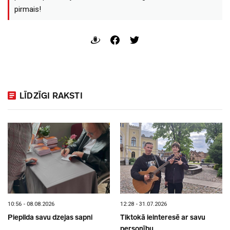
pirmais!
LĪDZĪGI RAKSTI
10:56 - 08.08.2026
12:28 - 31.07.2026
Piepilda savu dzejas sapni
Tiktokā ieinteresē ar savu
personību