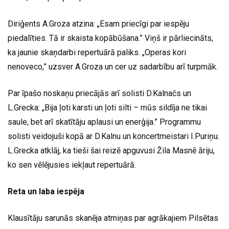
Diriģents A.Groza atzina: „Esam priecīgi par iespēju
piedalīties. Tā ir skaista kopābūšana.” Viņš ir pārliecināts,
ka jaunie skaņdarbi repertuārā paliks. „Operas kori
nenoveco,” uzsver A.Groza un cer uz sadarbību arī turpmāk.
Par īpašo noskaņu priecājās arī solisti D.Kalnačs un
L.Grecka: „Bija ļoti karsti un ļoti silti – mūs sildīja ne tikai
saule, bet arī skatītāju aplausi un enerģija.” Programmu
solisti veidojuši kopā ar D.Kalnu un koncertmeistari I.Puriņu.
L.Grecka atklāj, ka tieši šai reizē apguvusi Žila Masnē āriju,
ko sen vēlējusies iekļaut repertuārā.
Reta un laba iespēja
Klausītāju sarunās skanēja atmiņas par agrākajiem Pilsētas