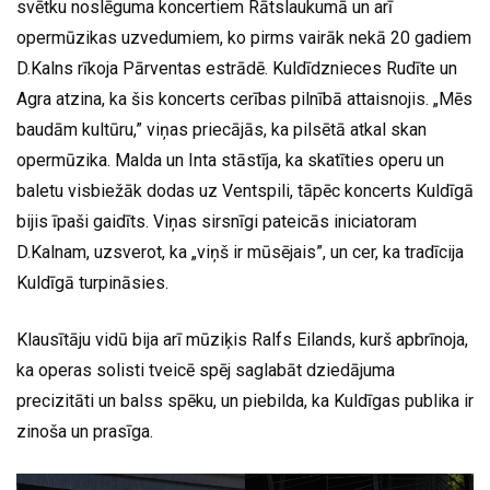
svētku noslēguma koncertiem Rātslaukumā un arī
opermūzikas uzvedumiem, ko pirms vairāk nekā 20 gadiem
D.Kalns rīkoja Pārventas estrādē. Kuldīdznieces Rudīte un
Agra atzina, ka šis koncerts cerības pilnībā attaisnojis. „Mēs
baudām kultūru,” viņas priecājās, ka pilsētā atkal skan
opermūzika. Malda un Inta stāstīja, ka skatīties operu un
baletu visbiežāk dodas uz Ventspili, tāpēc koncerts Kuldīgā
bijis īpaši gaidīts. Viņas sirsnīgi pateicās iniciatoram
D.Kalnam, uzsverot, ka „viņš ir mūsējais”, un cer, ka tradīcija
Kuldīgā turpināsies.
Klausītāju vidū bija arī mūziķis Ralfs Eilands, kurš apbrīnoja,
ka operas solisti tveicē spēj saglabāt dziedājuma
precizitāti un balss spēku, un piebilda, ka Kuldīgas publika ir
zinoša un prasīga.