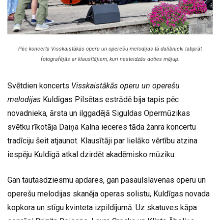
Pēc koncerta Visskaistākās operu un operešu melodijas tā dalībnieki labprāt
fotografējās ar klausītājiem, kuri nesteidzās doties mājup.
Svētdien koncerts
Visskaistākās operu un operešu
melodijas
Kuldīgas Pilsētas estrādē bija tapis pēc
novadnieka, ārsta un ilggadējā Siguldas Opermūzikas
svētku rīkotāja Daiņa Kalna ieceres tāda žanra koncertu
tradīciju šeit atjaunot. Klausītāji par lielāko vērtību atzina
iespēju Kuldīgā atkal dzirdēt akadēmisko mūziku.
Gan tautasdziesmu apdares, gan pasaulslavenas operu un
operešu melodijas skanēja operas solistu, Kuldīgas novada
kopkora un stīgu kvinteta izpildījumā. Uz skatuves kāpa