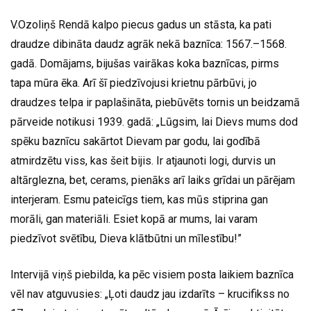
V.Ozoliņš Rendā kalpo piecus gadus un stāsta, ka pati
draudze dibināta daudz agrāk nekā baznīca: 1567.–1568.
gadā. Domājams, bijušas vairākas koka baznīcas, pirms
tapa mūra ēka. Arī šī piedzīvojusi krietnu pārbūvi, jo
draudzes telpa ir paplašināta, piebūvēts tornis un beidzamā
pārveide notikusi 1939. gadā: „Lūgsim, lai Dievs mums dod
spēku baznīcu sakārtot Dievam par godu, lai godībā
atmirdzētu viss, kas šeit bijis. Ir atjaunoti logi, durvis un
altārglezna, bet, cerams, pienāks arī laiks grīdai un pārējam
interjeram. Esmu pateicīgs tiem, kas mūs stiprina gan
morāli, gan materiāli. Esiet kopā ar mums, lai varam
piedzīvot svētību, Dieva klātbūtni un mīlestību!”
Intervijā viņš piebilda, ka pēc visiem posta laikiem baznīca
vēl nav atguvusies: „Ļoti daudz jau izdarīts – krucifikss no