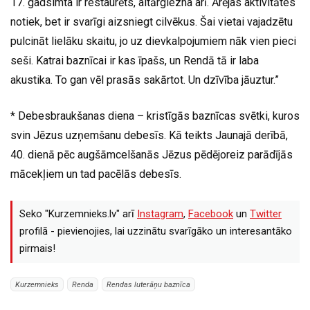
17. gadsimta ir restaurēts, altārglezna arī. Ārējas aktivitātes
notiek, bet ir svarīgi aizsniegt cilvēkus. Šai vietai vajadzētu
pulcināt lielāku skaitu, jo uz dievkalpojumiem nāk vien pieci
seši. Katrai baznīcai ir kas īpašs, un Rendā tā ir laba
akustika. To gan vēl prasās sakārtot. Un dzīvība jāuztur.”
* Debesbraukšanas diena – kristīgās baznīcas svētki, kuros
svin Jēzus uzņemšanu debesīs. Kā teikts Jaunajā derībā,
40. dienā pēc augšāmcelšanās Jēzus pēdējoreiz parādījās
mācekļiem un tad pacēlās debesīs.
Seko "Kurzemnieks.lv" arī
Instagram
,
Facebook
un
Twitter
profilā - pievienojies, lai uzzinātu svarīgāko un interesantāko
pirmais!
Kurzemnieks
Renda
Rendas luterāņu baznīca