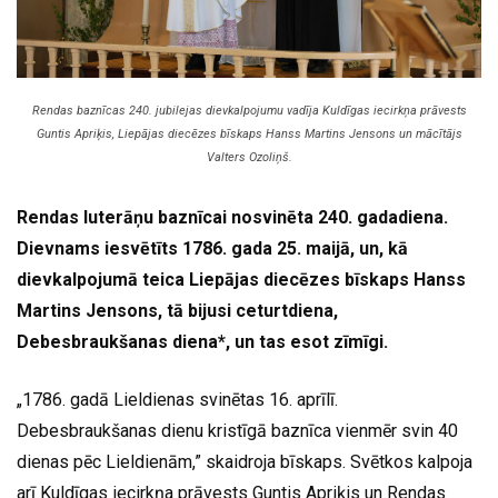
Rendas baznīcas 240. jubilejas dievkalpojumu vadīja Kuldīgas iecirkņa prāvests
Guntis Apriķis, Liepājas diecēzes bīskaps Hanss Martins Jensons un mācītājs
Valters Ozoliņš.
Rendas luterāņu baznīcai nosvinēta 240. gadadiena.
Dievnams iesvētīts 1786. gada 25. maijā, un, kā
dievkalpojumā teica Liepājas diecēzes bīskaps Hanss
Martins Jensons, tā bijusi ceturtdiena,
Debesbraukšanas diena*, un tas esot zīmīgi.
„1786. gadā Lieldienas svinētas 16. aprīlī.
Debesbraukšanas dienu kristīgā baznīca vienmēr svin 40
dienas pēc Lieldienām,” skaidroja bīskaps. Svētkos kalpoja
arī Kuldīgas iecirkņa prāvests Guntis Apriķis un Rendas