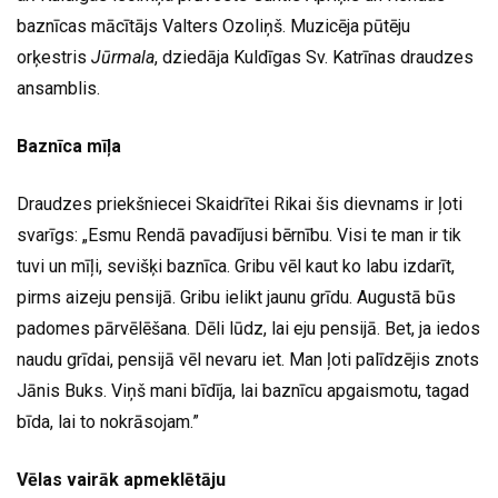
baznīcas mācītājs Valters Ozoliņš. Muzicēja pūtēju
orķestris
Jūrmala
, dziedāja Kuldīgas Sv. Katrīnas draudzes
ansamblis.
Baznīca mīļa
Draudzes priekšniecei Skaidrītei Rikai šis dievnams ir ļoti
svarīgs: „Esmu Rendā pavadījusi bērnību. Visi te man ir tik
tuvi un mīļi, sevišķi baznīca. Gribu vēl kaut ko labu izdarīt,
pirms aizeju pensijā. Gribu ielikt jaunu grīdu. Augustā būs
padomes pārvēlēšana. Dēli lūdz, lai eju pensijā. Bet, ja iedos
naudu grīdai, pensijā vēl nevaru iet. Man ļoti palīdzējis znots
Jānis Buks. Viņš mani bīdīja, lai baznīcu apgaismotu, tagad
bīda, lai to nokrāsojam.”
Vēlas vairāk apmeklētāju