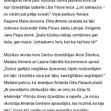
skanējumu vērtē paši. Kultūras centra jauniešu kora
Lai
top!
dziedātāja Izabella Lība Titova teica: „Ļoti satraucos –
no rokām pat pilēja sviedri.” Viņai patikusi Renāra
Kaupera
Mana dziesma
. Elīna Antone uzskata, ka labi
izdevies nodziedāt Valta Pūces darbu
Latvijai
. Diriģente
Jana Paipa domā: „Īpašu kļūdiņu nebija, centāmies gan
lielie, gan mazie. Uztraukums liels, bet kur tad bez tā!”
Mūzikas skolas kora
Cantus
dziedātājas Ance Šleckus,
Madara Vernere un Lauma Gabriēla Kurzemniece spriež:
„Šoreiz gadījās vieglākas dziesmas, tāpēc nodziedājām
ļoti labi. Izlozētās nāca par labu, sarežģītākas negribējām.”
Madarai paticis, kā skanējusi Rolanda Ūdra
Pasaule plašā
:
„Ar pavadījumu izklausījās labi, un ceru, ka žūriju tā
ietekmēja.” Pirmās divas dziedātas
a capella
: „Ja mūsu
skolotāja Amanda Gertnere apraudājās, tas nozīmē, ka bija
labi.” Visas trīs cerēja uz pašu augstāko rezultātu.