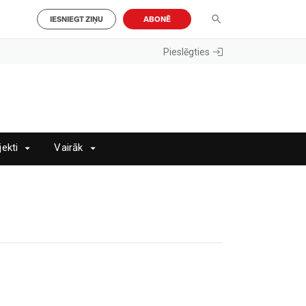
IESNIEGT ZIŅU
ABONĒ
Pieslēgties
jekti
Vairāk