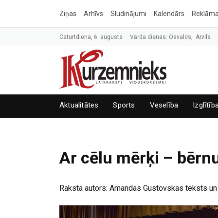
Ziņas
Arhīvs
Sludinājumi
Kalendārs
Reklām
Ceturtdiena, 6. augusts
Vārda dienas: Osvalds, Arvils
Aktualitātes
Sports
Veselība
Izglītīb
Ar cēlu mērķi – bērnu
Raksta autors:
Amandas Gustovskas teksts un