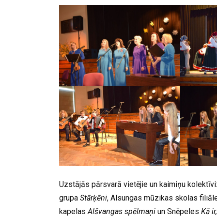
Uzstājās pārsvarā vietējie un kaimiņu kolektīv
grupa
Stārķēni
, Alsungas mūzikas skolas filiāl
kapelas
Alšvangas spēlmaņi
un Snēpeles
Kā ir,