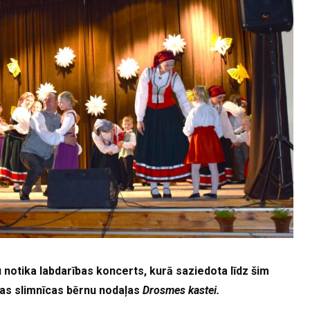
notika labdarības koncerts, kurā saziedota līdz šim
gas slimnīcas bērnu nodaļas
Drosmes kastei.