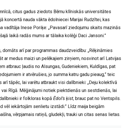
mnīcā, citus gadus ziedots Bērnu klīniskās universitātes
jā koncertā nauda vākta ēdolniecei Marijai Rudzītei, kas
ama vadītāja Inese Poriķe: „Pavasarī ziedojumu skaits mazinās
 šajā laikā radās mums ar tālaika kolēģi Daci Jansoni.”
s, domāts arī par programmas daudzveidību: „Rēķināmies
nāt ar medus maizi un pelēkajiem zirņiem, nosvinot arī Latvijas
iem atbrauc ļaudis no Alsungas, Gudeniekiem, Kuldīgas, pat
dojumiem ir atvērušies, jo summa katru gadu pieaug,” teic
 arī tāpēc, lai varētu atbraukt visi dalībnieki: „Deju kolektīvā
 vai Rīgā. Mēģinājumi notiek piektdienās un sestdienās, lai
dalībnieki ir folkloras kopā
Ēdol’s ķist
, brauc pat no Ventspils.
ad vēl iekārtojām senlietu izstādi.” Līdz maija beigām
a, vērpjamais ratiņš, gludekļi, trauki un citas senas lietas.