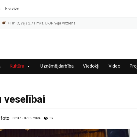
a
E-avīze
+18° C, vējš 2.71 m/s, D-DR vēja virziens
a
Kultūra
Uzņēmējdarbība
Viedokļi
Video
Pro
 veselībai
 foto
08:37 - 07.05.2024
97