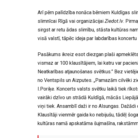
Arī pērn palīdzība nonāca bērniem Kuldīgas sli
slimnīcai Rīgā vai organizācijai
Ziedot.lv
. Pirma
sirgst ar retu ādas slimību, stāsta kultūras n
visā valstī, tāpēc ideja par labdarības koncertu
Pasākums ikreiz esot diezgan plaši apmeklēt
vismaz ar 100 klausītājiem, lai katru var pacie
Neatkarības atjaunošanas svētkus.” Bez vietēj
no Ventspils un Aizputes. „Pamazām cilvēki zie
I.Poriķe. Koncerts valsts svētku laikā tiek rīkots
vairāki dzīvo un strādā Kuldīgā, mācās Liepājā
viņi tiek. Ansamblī daži ir no Alsungas. Dažādi 
Klausītāji vienmēr gaida ko nebijušu, tādēļ šog
kultūras namā apskatāma šujmašīna, rakstāmmašīn