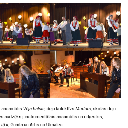
i: ansamblis
Vēja balsis
, deju kolektīvs
Mudurs
, skolas deju
es audzēkņi, instrumentālais ansamblis un orķestris,
 tā ir
, Gunita un Artis no Ulmales.