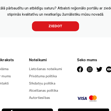
tālā pārbaudītu un atbildīgu saturu? Atbalsti reģionālo portālu ar zie
stiprinās kvalitatīvu un neatkarīgu žurnālistiku mūsu novadā.
ZIEDOT
ikraksts
Noteikumi
Seko mums
klāma
Lietošanas noteikumi
r mums
Privātuma politika
ntakti
Sīkdatņu politika
Atcelšanas politika
Autortiesības