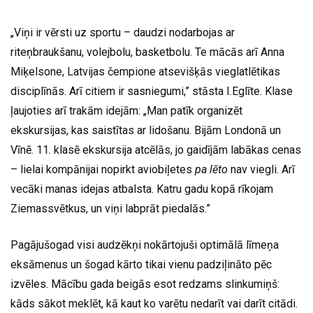
„Viņi ir vērsti uz sportu – daudzi nodarbojas ar
riteņbraukšanu, volejbolu, basketbolu. Te mācās arī Anna
Miķelsone, Latvijas čempione atsevišķās vieglatlētikas
disciplīnās. Arī citiem ir sasniegumi,” stāsta I.Eglīte. Klase
ļaujoties arī trakām idejām: „Man patīk organizēt
ekskursijas, kas saistītas ar lidošanu. Bijām Londonā un
Vīnē. 11. klasē ekskursija atcēlās, jo gaidījām labākas cenas
– lielai kompānijai nopirkt aviobiļetes
pa lēto
nav viegli. Arī
vecāki manas idejas atbalsta. Katru gadu kopā rīkojam
Ziemassvētkus, un viņi labprāt piedalās.”
Pagājušogad visi audzēkņi nokārtojuši optimālā līmeņa
eksāmenus un šogad kārto tikai vienu padziļināto pēc
izvēles. Mācību gada beigās esot redzams slinkumiņš:
kāds sākot meklēt, kā kaut ko varētu nedarīt vai darīt citādi.