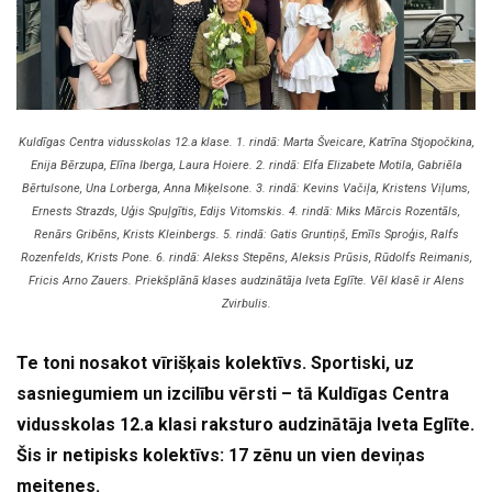
Kuldīgas Centra vidusskolas 12.a klase. 1. rindā: Marta Šveicare, Katrīna Stjopočkina,
Enija Bērzupa, Elīna Iberga, Laura Hoiere. 2. rindā: Elfa Elizabete Motila, Gabriēla
Bērtulsone, Una Lorberga, Anna Miķelsone. 3. rindā: Kevins Vačiļa, Kristens Viļums,
Ernests Strazds, Uģis Spuļgītis, Edijs Vitomskis. 4. rindā: Miks Mārcis Rozentāls,
Renārs Gribēns, Krists Kleinbergs. 5. rindā: Gatis Gruntiņš, Emīls Sproģis, Ralfs
Rozenfelds, Krists Pone. 6. rindā: Alekss Stepēns, Aleksis Prūsis, Rūdolfs Reimanis,
Fricis Arno Zauers. Priekšplānā klases audzinātāja Iveta Eglīte. Vēl klasē ir Alens
Zvirbulis.
Te toni nosakot vīrišķais kolektīvs. Sportiski, uz
sasniegumiem un izcilību vērsti – tā Kuldīgas Centra
vidusskolas 12.a klasi raksturo audzinātāja Iveta Eglīte.
Šis ir netipisks kolektīvs: 17 zēnu un vien deviņas
meitenes.