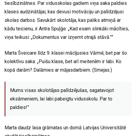
tiesībzinātnes. Par vidusskolas gadiem viņa saka paldies
klases audzinātājai, kas devusi motivāciju un palīdzējusi
skolas darbos. Savukārt skolotāja, kas paliks atmiņā ar
kādu teicienu, ir Antra Spuļģe: „Kad esam slinkāki mācīties,
viņa teikusi: „Dokumentus var izņemt otrajā stāvā.””
Marta Šveicare līdz 9. klasei mācījusies Vārmē, bet par šo
kolektīvu saka: „Puišu klase, bet arī meitenēm ir labi. Ko
kopā darām? Dalāmies ar mājasdarbiem. (Smejas.)
Mums visas skolotājas palīdzējušas, sagatavojot
eksāmeniem, lai labi pabeigtu vidusskolu. Par to
paldies!”
Marta daudz lasa grāmatas un domā Latvijas Universitātē