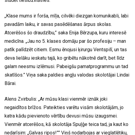
studēt tiesībzinātnes.
„Klase mums ir forša, mīļa, cilvēki diezgan komunikabli, labi
pavadām laiku, ir savas pasēdēšanas ārpus skolas.
Atcerēšos šo draudzību,” saka Enija Bērzupa, kuru interesē
medicīna. „Jau no 5. klases domāju par šo profesiju – man
patīk palīdzēt citiem. Esmu ēnojusi ķirurgu Ventspilī, un tas
deva lielāku ieskatu tajā, ko gribētu nākotnē darīt, bet līdz
galam neesmu izlēmusi. Pabeigšu pamatprogrammu un tad
skatīšos.” Viņa saka paldies angļu valodas skolotājai Lindai
Bārai.
Alens Zvirbulis: „Ar mūsu klasi vienmēr iznāk joki
negaidītos brīžos. Pateikties varētu visām skolotājām, jo
katra kādu pievienoto vērtību devusi mūsu izaugsmei.
Vienmēr atcerēšos, kā skolotāja Spuļģe teica tad, ja kaut ko
nedarīsim: „Galvas ripos!”” Viņš nodarbojas ar vieglatlētiku,