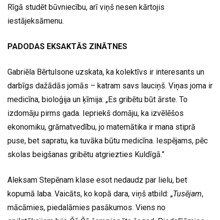
Rīgā studēt būvniecību, arī viņš nesen kārtojis
iestājeksāmenu.
PADODAS EKSAKTĀS ZINĀTNES
Gabriēla Bērtulsone uzskata, ka kolektīvs ir interesants un
darbīgs dažādās jomās – katram savs lauciņš. Viņas joma ir
medicīna, bioloģija un ķīmija: „Es gribētu būt ārste. To
izdomāju pirms gada. Iepriekš domāju, ka izvēlēšos
ekonomiku, grāmatvedību, jo matemātika ir mana stiprā
puse, bet sapratu, ka tuvāka būtu medicīna. Iespējams, pēc
skolas beigšanas gribētu atgriezties Kuldīgā.”
Aleksam Stepēnam klase esot nedaudz par lielu, bet
kopumā laba. Vaicāts, ko kopā dara, viņš atbild: „
Tusējam
,
mācāmies, piedalāmies pasākumos. Viens no