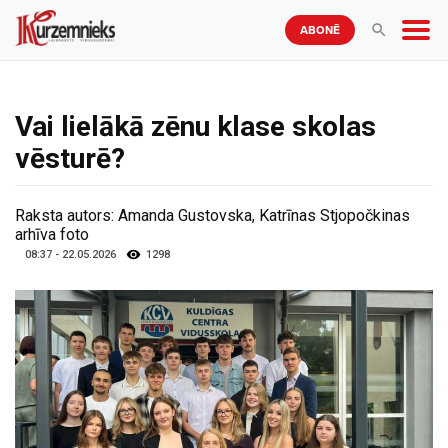
ABONĒ
Vai lielākā zēnu klase skolas
vēsturē?
Raksta autors:
Amanda Gustovska, Katrīnas Stjopočkinas
arhīva foto
08:37 - 22.05.2026
1298