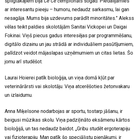
spilgtākajiem bija
Čē Čē čempionāts
šogad. Piedalījāmies
ar interesantu pieeju – humoru, nedaudz sarkasmu, lai gan
nesagāja. Mums bija uzdevums parādīt minoritātes.” Alekss
vēlas teikt paldies skolotājām Sanitai Vickopei un Daigai
Fokinai. Viņš piecus gadus interesējas par programmēšanu,
digitālo dizainu un jau strādā ar individuāliem pasūtījumiem,
palīdzot veidot mājaslapas uzņēmumiem un citas lietas. Šo
jomu arī studēšot.
Laurai Hoierei patīk bioloģija, un viņa domā kļūt par
veterinārārsti vai skolotāju. Viņa atcerēšoties žetonvakaru
un izlaidumu.
Anna Miķelsone nodarbojas ar sportu, tostarp jāšanu, ir
beigusi mūzikas skolu. Viņa padziļināto eksāmenu kārtos
bioloģijā, un tas nedaudz baidot. „Gribu studēt ergoterapiju
vai fizioterapiju. Man patīk šo speciālistu pienākumi, ir