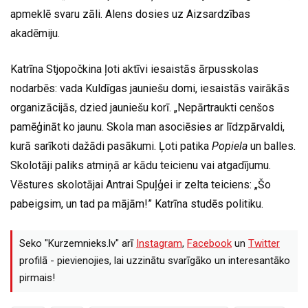
apmeklē svaru zāli. Alens dosies uz Aizsardzības
akadēmiju.
Katrīna Stjopočkina ļoti aktīvi iesaistās ārpusskolas
nodarbēs: vada Kuldīgas jauniešu domi, iesaistās vairākās
organizācijās, dzied jauniešu korī. „Nepārtraukti cenšos
pamēģināt ko jaunu. Skola man asociēsies ar līdzpārvaldi,
kurā sarīkoti dažādi pasākumi. Ļoti patika
Popiela
un balles.
Skolotāji paliks atmiņā ar kādu teicienu vai atgadījumu.
Vēstures skolotājai Antrai Spuļģei ir zelta teiciens: „Šo
pabeigsim, un tad pa mājām!” Katrīna studēs politiku.
Seko "Kurzemnieks.lv" arī
Instagram
,
Facebook
un
Twitter
profilā - pievienojies, lai uzzinātu svarīgāko un interesantāko
pirmais!