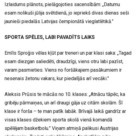
Izlaidums plānots, pielāgojoties sacensībām: „Datumu
esam nolikuši jūlija svētdienā, jo iepriekš divas dienas seši
jaunieši piedalās Latvijas čempionātā vieglatlētikā.”
SPORTA SPĒLES, LABI PAVADĪTS LAIKS
Emīls Sproģis vēlas kļūt par treneri un par klasi saka: „Tagad
esam diezgan saliedēti, draudzīgi, viens otru labi pazīst,
varam pasmieties. Viens no foršākajiem pasākumiem ir
nesenais žetonu vakars, kur piedalījās arī vecāki.”
Aleksis Prūsis te mācās no 10. klases: „Atnācu tāpēc, ka
gribēju pārmaiņas, un arī draugi gāja uz citām skolām. Šī
klase ir forša – te man patīk labāk. Brīvajā laikā gandrīz ar
visas klases džekiem sporta skolā vienā komandā
spēlējam basketbolu.” Viņam atmiņā palikusi Austrijas