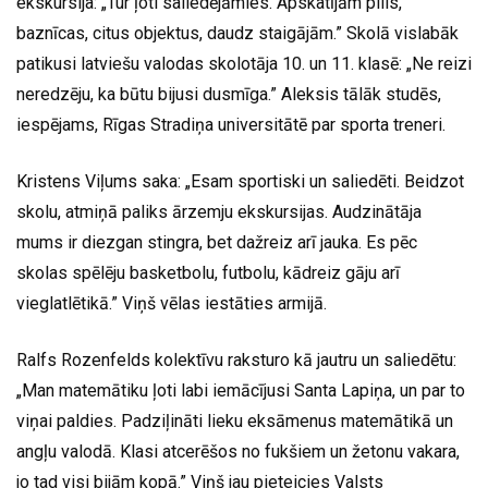
ekskursija: „Tur ļoti saliedējāmies. Apskatījām pilis,
baznīcas, citus objektus, daudz staigājām.” Skolā vislabāk
patikusi latviešu valodas skolotāja 10. un 11. klasē: „Ne reizi
neredzēju, ka būtu bijusi dusmīga.” Aleksis tālāk studēs,
iespējams, Rīgas Stradiņa universitātē par sporta treneri.
Kristens Viļums saka: „Esam sportiski un saliedēti. Beidzot
skolu, atmiņā paliks ārzemju ekskursijas. Audzinātāja
mums ir diezgan stingra, bet dažreiz arī jauka. Es pēc
skolas spēlēju basketbolu, futbolu, kādreiz gāju arī
vieglatlētikā.” Viņš vēlas iestāties armijā.
Ralfs Rozenfelds kolektīvu raksturo kā jautru un saliedētu:
„Man matemātiku ļoti labi iemācījusi Santa Lapiņa, un par to
viņai paldies. Padziļināti lieku eksāmenus matemātikā un
angļu valodā. Klasi atcerēšos no fukšiem un žetonu vakara,
jo tad visi bijām kopā.” Viņš jau pieteicies Valsts