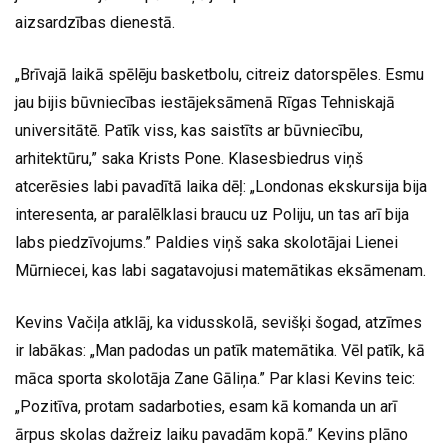
aizsardzības dienestā.
„Brīvajā laikā spēlēju basketbolu, citreiz datorspēles. Esmu
jau bijis būvniecības iestājeksāmenā Rīgas Tehniskajā
universitātē. Patīk viss, kas saistīts ar būvniecību,
arhitektūru,” saka Krists Pone. Klasesbiedrus viņš
atcerēsies labi pavadītā laika dēļ: „Londonas ekskursija bija
interesenta, ar paralēlklasi braucu uz Poliju, un tas arī bija
labs piedzīvojums.” Paldies viņš saka skolotājai Lienei
Mūrniecei, kas labi sagatavojusi matemātikas eksāmenam.
Kevins Vačiļa atklāj, ka vidusskolā, sevišķi šogad, atzīmes
ir labākas: „Man padodas un patīk matemātika. Vēl patīk, kā
māca sporta skolotāja Zane Gāliņa.” Par klasi Kevins teic:
„Pozitīva, protam sadarboties, esam kā komanda un arī
ārpus skolas dažreiz laiku pavadām kopā.” Kevins plāno