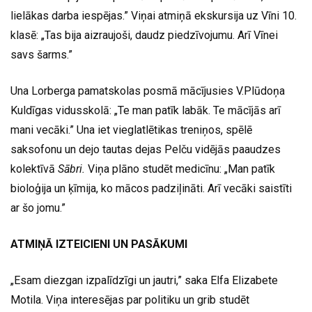
lielākas darba iespējas.” Viņai atmiņā ekskursija uz Vīni 10.
klasē: „Tas bija aizraujoši, daudz piedzīvojumu. Arī Vīnei
savs šarms.”
Una Lorberga pamatskolas posmā mācījusies V.Plūdoņa
Kuldīgas vidusskolā: „Te man patīk labāk. Te mācījās arī
mani vecāki.” Una iet vieglatlētikas treniņos, spēlē
saksofonu un dejo tautas dejas Pelču vidējās paaudzes
kolektīvā
Sābri.
Viņa plāno studēt medicīnu: „Man patīk
bioloģija un ķīmija, ko mācos padziļināti. Arī vecāki saistīti
ar šo jomu.”
ATMIŅĀ IZTEICIENI UN PASĀKUMI
„Esam diezgan izpalīdzīgi un jautri,” saka Elfa Elizabete
Motila. Viņa interesējas par politiku un grib studēt