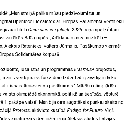
ldē: „Man atmiņā paliks mūsu piedzīvojumi tur un
ngritai Upeniecei. Iesaistos arī Eiropas Parlamenta Vēstnieku
eguvusi titulu
Gada jauniete pilsētā 2025.
Viņa spēlē ģitāru,
os, vairākās BJC grupās: „Arī klase mums muzikāla –
itko, Aleksis Ratenieks, Valters Jūrmalis. Pasākumos vienmēr
iropas Solidaritātes korpusā.
rezidents, iesaistās arī programmas
Erasmus+
projektos,
ē man izveidojusies forša draudzība. Labi pavadījām laiku
balli, iesaistāmies citos pasākumos.” Mācību olimpiādēs
s valsts olimpiādē ekonomikā, politikā un tiesībās, vēsturē
 1. pakāpe valstī! Man bija otrs augstākais punktu skaits no
izācijā
Protests
, aktīvists kustībā
Fridays for Future
. Viņš
Vides zinātni vai vides inženieriju Aleksis studēs Latvijas