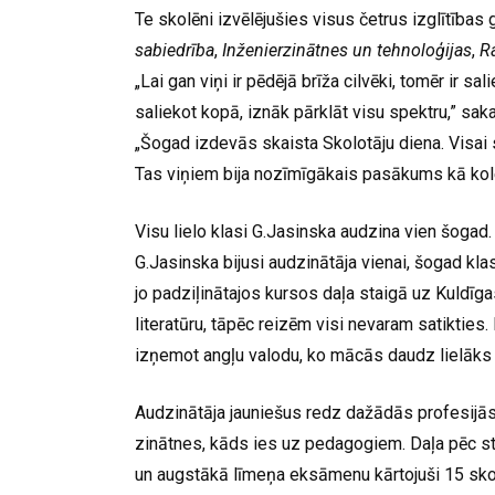
Te skolēni izvēlējušies visus četrus izglītības
sabiedrība
,
Inženierzinātnes un tehnoloģijas
,
R
„Lai gan viņi ir pēdējā brīža cilvēki, tomēr ir sa
saliekot kopā, iznāk pārklāt visu spektru,” sa
„Šogad izdevās skaista Skolotāju diena. Visai s
Tas viņiem bija nozīmīgākais pasākums kā kole
Visu lielo klasi G.Jasinska audzina vien šogad.
G.Jasinska bijusi audzinātāja vienai, šogad klas
jo padziļinātajos kursos daļa staigā uz Kuldīga
literatūru, tāpēc reizēm visi nevaram satikti
izņemot angļu valodu, ko mācās daudz lielāks s
Audzinātāja jauniešus redz dažādās profesijās
zinātnes, kāds ies uz pedagogiem. Daļa pēc st
un augstākā līmeņa eksāmenu kārtojuši 15 sko