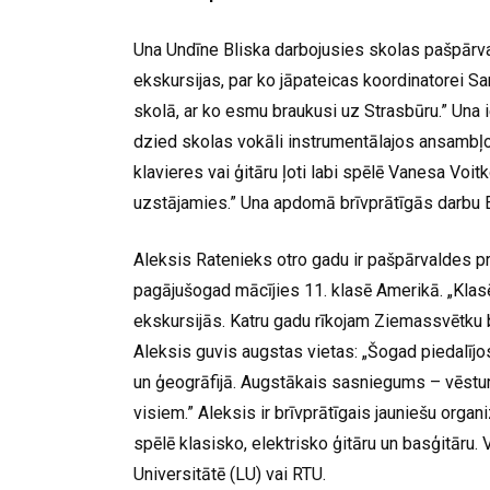
Una Undīne Bliska darbojusies skolas pašpārva
ekskursijas, par ko jāpateicas koordinatorei Sa
skolā, ar ko esmu braukusi uz Strasbūru.” Una i
dzied skolas vokāli instrumentālajos ansambļ
klavieres vai ģitāru ļoti labi spēlē Vanesa Vo
uzstājamies.” Una apdomā brīvprātīgās darbu E
Aleksis Ratenieks otro gadu ir pašpārvaldes p
pagājušogad mācījies 11. klasē Amerikā. „Klas
ekskursijās. Katru gadu rīkojam Ziemassvētku 
Aleksis guvis augstas vietas: „Šogad piedalījo
un ģeogrāfijā. Augstākais sasniegums – vēsturē
visiem.” Aleksis ir brīvprātīgais jauniešu organ
spēlē klasisko, elektrisko ģitāru un basģitāru. 
Universitātē (LU) vai RTU.