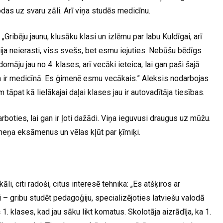
odas uz svaru zāli. Arī viņa studēs medicīnu.
„Gribēju jaunu, klusāku klasi un izlēmu par labu Kuldīgai, arī
ija neierasti, viss svešs, bet esmu iejuties. Nebūšu bēdīgs
domāju jau no 4. klases, arī vecāki ieteica, lai gan paši šajā
em ir medicīnā. Es ģimenē esmu vecākais.” Aleksis nodarbojas
āpat kā lielākajai daļai klases jau ir autovadītāja tiesības.
oties, lai gan ir ļoti dažādi. Viņa ieguvusi draugus uz mūžu.
meņa eksāmenus un vēlas kļūt par ķīmiķi.
āli, citi radoši, citus interesē tehnika: „Es atšķiros ar
ēli – gribu studēt pedagoģiju, specializējoties latviešu valodā
1. klases, kad jau sāku likt komatus. Skolotāja aizrādīja, ka 1.