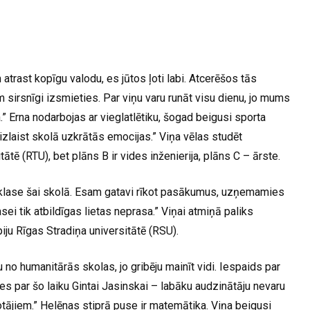
atrast kopīgu valodu, es jūtos ļoti labi. Atcerēšos tās
m sirsnīgi izsmieties. Par viņu varu runāt visu dienu, jo mums
a.” Erna nodarbojas ar vieglatlētiku, šogad beigusi sporta
 izlaist skolā uzkrātās emocijas.” Viņa vēlas studēt
ātē (RTU), bet plāns B ir vides inženierija, plāns C – ārste.
ā klase šai skolā. Esam gatavi rīkot pasākumus, uzņemamies
asei tik atbildīgas lietas neprasa.” Viņai atmiņā paliks
piju Rīgas Stradiņa universitātē (RSU).
no humanitārās skolas, jo gribēju mainīt vidi. Iespaids par
es par šo laiku Gintai Jasinskai – labāku audzinātāju nevaru
otājiem.” Helēnas stiprā puse ir matemātika. Viņa beigusi