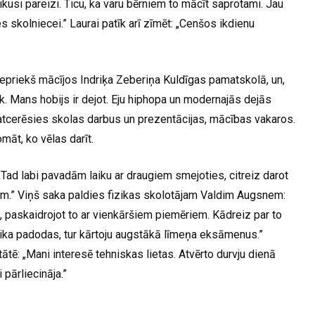
likusi pareizi. Ticu, ka varu bērniem to mācīt saprotami. Jau
 skolniecei.” Laurai patīk arī zīmēt: „Cenšos ikdienu
„Iepriekš mācījos Indriķa Zeberiņa Kuldīgas pamatskolā, un,
k. Mans hobijs ir dejot. Eju hiphopa un modernajās dejās
 atcerēsies skolas darbus un prezentācijas, mācības vakaros.
māt, ko vēlas darīt.
„Tad labi pavadām laiku ar draugiem smejoties, citreiz darot
am.” Viņš saka paldies fizikas skolotājam Valdim Augsnem:
u, paskaidrojot to ar vienkāršiem piemēriem. Kādreiz par to
ika padodas, tur kārtoju augstākā līmeņa eksāmenus.”
ātē: „Mani interesē tehniskas lietas. Atvērto durvju dienā
 pārliecināja.”