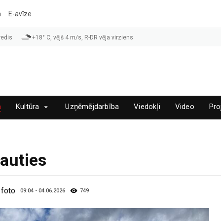
a
E-avīze
redis
+18° C, vējš 4 m/s, R-DR vēja virziens
a
Kultūra
Uzņēmējdarbība
Viedokļi
Video
Pro
ļauties
 foto
09:04 - 04.06.2026
749