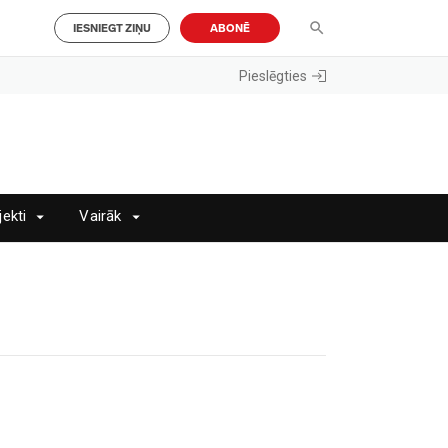
IESNIEGT ZIŅU
ABONĒ
Pieslēgties
jekti
Vairāk