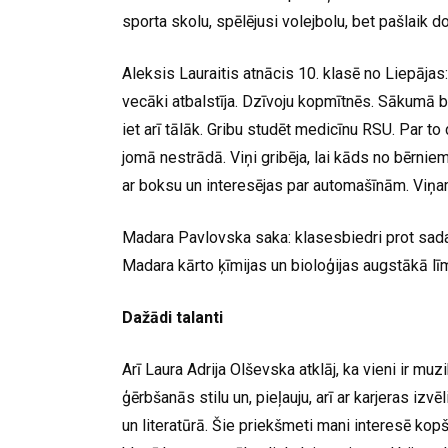
sporta skolu, spēlējusi volejbolu, bet pašlaik d
Aleksis Lauraitis atnācis 10. klasē no Liepājas: 
vecāki atbalstīja. Dzīvoju kopmītnēs. Sākumā b
iet arī tālāk. Gribu studēt medicīnu RSU. Par to 
jomā nestrādā. Viņi gribēja, lai kāds no bērni
ar boksu un interesējas par automašīnām. Viņam t
Madara Pavlovska saka: klasesbiedri prot sadarb
Madara kārto ķīmijas un bioloģijas augstākā lī
Dažādi talanti
Arī Laura Adrija Olševska atklāj, ka vieni ir muzik
ģērbšanās stilu un, pieļauju, arī ar karjeras izv
un literatūrā. Šie priekšmeti mani interesē kopš 