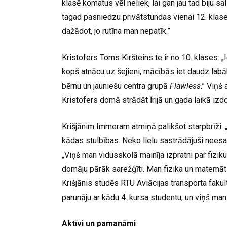
klasē komatus vēl neliek, lai gan jau tad biju sa
tagad pasniedzu privātstundas vienai 12. klases
dažādot, jo rutīna man nepatīk.”
Kristofers Toms Kiršteins te ir no 10. klases: 
kopš atnācu uz šejieni, mācībās iet daudz labā
bērnu un jauniešu centra grupā
Flawless
.” Viņš
Kristofers domā strādāt Īrijā un gada laikā izdo
Krišjānim Immeram atmiņā palikšot starpbrīži: 
kādas stulbības. Neko lielu sastrādājuši nees
„Viņš man vidusskolā mainīja izpratni par fizik
domāju pārāk sarežģīti. Man fizika un matemāt
Krišjānis studēs RTU Aviācijas transporta fakult
parunāju ar kādu 4. kursa studentu, un viņš mani
Aktīvi un pamanāmi