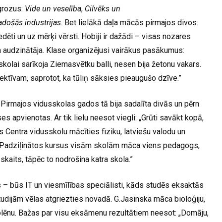
 grozus:
Vide un veselība
,
Cilvēks un
adošās industrijas
. Bet lielākā daļa mācās pirmajos divos.
liedēti un uz mērķi vērsti. Hobiji ir dažādi – visas nozares
ka audzinātāja. Klase organizējusi vairākus pasākumus:
kolai sarīkoja Ziemasvētku balli, nesen bija žetonu vakars.
ktīvam, saprotot, ka tūliņ sāksies pieaugušo dzīve.”
 Pirmajos vidusskolas gados tā bija sadalīta divās un pērn
es apvienotas. Ar tik lielu neesot viegli: „Grūti savākt kopā,
s Centra vidusskolu mācīties fiziku, latviešu valodu un
es. Padziļinātos kursus visām skolām māca viens pedagogs,
kaits, tāpēc to nodrošina katra skola.”
 – būs IT un viesmīlības speciālisti, kāds studēs eksaktās
udijām vēlas atgriezties novadā. G.Jasinska māca bioloģiju,
lēnu. Bažas par visu eksāmenu rezultātiem neesot: „Domāju,