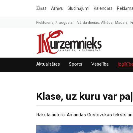
Ziņas
Arhīvs
Sludinājumi
Kalendārs
Reklām
Piektdiena, 7. augusts
Vārda dienas: Alfrēds, Madars, F
Aktualitātes
Sports
Veselība
Izglītīb
Klase, uz kuru var pa
Raksta autors:
Amandas Gustovskas teksts un