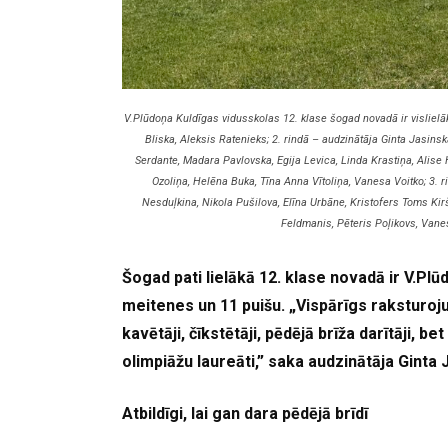
V.Plūdoņa Kuldīgas vidusskolas 12. klase šogad novadā ir vislielāk
Bliska, Aleksis Ratenieks; 2. rindā – audzinātāja Ginta Jasi
Serdante, Madara Pavlovska, Egija Levica, Linda Krastiņa, Alise 
Ozoliņa, Helēna Buka, Tīna Anna Vītoliņa, Vanesa Voitko; 3. 
Nesduļkina, Nikola Pušilova, Elīna Urbāne, Kristofers Toms Kirš
Feldmanis, Pēteris Poļikovs, Vane
Šogad pati lielākā 12. klase novadā ir V.Plū
meitenes un 11 puišu. „Vispārīgs raksturoju
kavētāji, čīkstētāji, pēdējā brīža darītāji, bet
olimpiāžu laureāti,” saka audzinātāja Ginta 
Atbildīgi, lai gan dara pēdējā brīdī