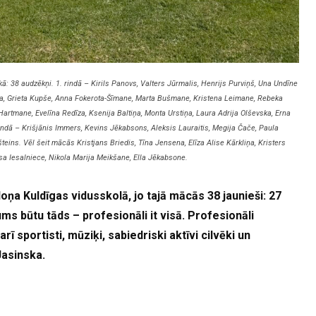
ā: 38 audzēkņi. 1. rindā – Kirils Panovs, Valters Jūrmalis, Henrijs Purviņš, Una Undīne
nska, Grieta Kupše, Anna Fokerota-Šīmane, Marta Bušmane, Kristena Leimane, Rebeka
Hartmane, Evelīna Redīza, Ksenija Baltiņa, Monta Urstiņa, Laura Adrija Olševska, Erna
rindā – Krišjānis Immers, Kevins Jēkabsons, Aleksis Lauraitis, Megija Čače, Paula
teins. Vēl šeit mācās Kristjans Briedis, Tīna Jensena, Elīza Alise Kārkliņa, Kristers
sa Iesalniece, Nikola Marija Meikšane, Ella Jēkabsone.
doņa Kuldīgas vidusskolā, jo tajā mācās 38 jaunieši: 27
ms būtu tāds – profesionāli it visā. Profesionāli
 arī sportisti, mūziķi, sabiedriski aktīvi cilvēki un
Jasinska.