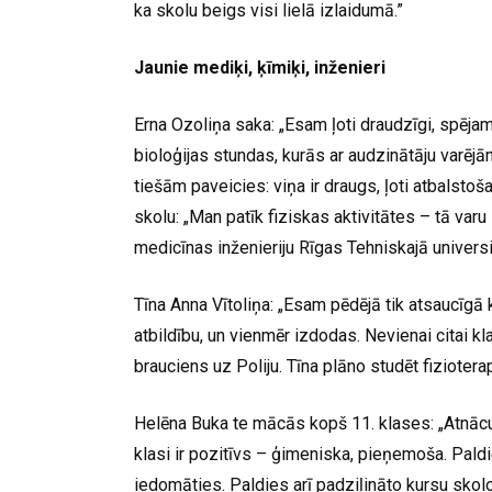
ka skolu beigs visi lielā izlaidumā.”
Jaunie mediķi, ķīmiķi, inženieri
Erna Ozoliņa saka: „Esam ļoti draudzīgi, spējam 
bioloģijas stundas, kurās ar audzinātāju varējā
tiešām paveicies: viņa ir draugs, ļoti atbalstoš
skolu: „Man patīk fiziskas aktivitātes – tā varu
medicīnas inženieriju Rīgas Tehniskajā universit
Tīna Anna Vītoliņa: „Esam pēdējā tik atsaucīg
atbildību, un vienmēr izdodas. Nevienai citai kl
brauciens uz Poliju. Tīna plāno studēt fiziotera
Helēna Buka te mācās kopš 11. klases: „Atnācu 
klasi ir pozitīvs – ģimeniska, pieņemoša. Paldi
iedomāties. Paldies arī padziļināto kursu skol