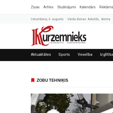
Ziņas
Arhīvs
Sludinājumi
Kalendārs
Reklām
Ceturtdiena, 6. augusts
Vārda dienas: Askolds, Aisma
Aktualitātes
Sports
Veselība
Izglītīb
ZOBU TEHNIĶIS