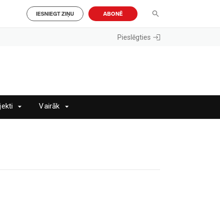
IESNIEGT ZIŅU
ABONĒ
Pieslēgties
jekti
Vairāk