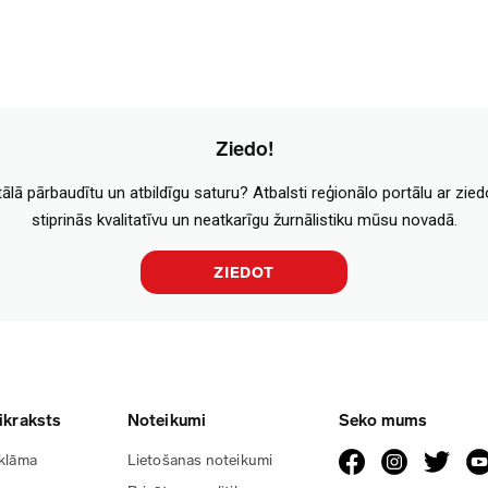
Ziedo!
tālā pārbaudītu un atbildīgu saturu? Atbalsti reģionālo portālu ar zie
stiprinās kvalitatīvu un neatkarīgu žurnālistiku mūsu novadā.
ZIEDOT
ikraksts
Noteikumi
Seko mums
klāma
Lietošanas noteikumi