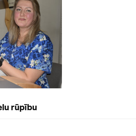
elu rūpību