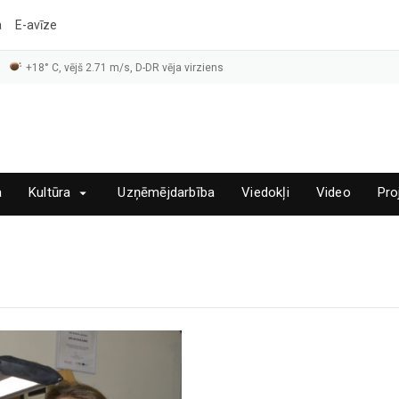
a
E-avīze
+18° C, vējš 2.71 m/s, D-DR vēja virziens
a
Kultūra
Uzņēmējdarbība
Viedokļi
Video
Pro