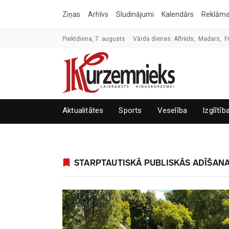
Ziņas
Arhīvs
Sludinājumi
Kalendārs
Reklām
Piektdiena, 7. augusts
Vārda dienas: Alfrēds, Madars, F
Aktualitātes
Sports
Veselība
Izglītīb
STARPTAUTISKĀ PUBLISKĀS ADĪŠANA