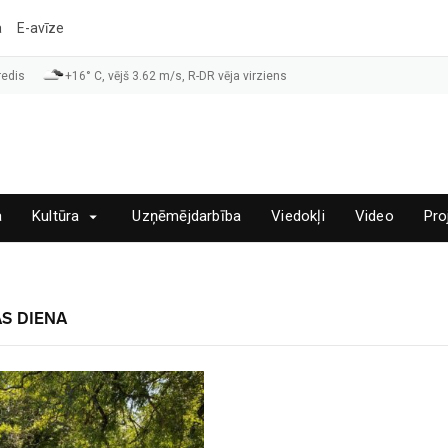
a
E-avīze
redis
+16° C, vējš 3.62 m/s, R-DR vēja virziens
a
Kultūra
Uzņēmējdarbība
Viedokļi
Video
Pro
S DIENA