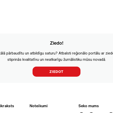
Ziedo!
tālā pārbaudītu un atbildīgu saturu? Atbalsti reģionālo portālu ar zie
stiprinās kvalitatīvu un neatkarīgu žurnālistiku mūsu novadā.
ZIEDOT
ikraksts
Noteikumi
Seko mums