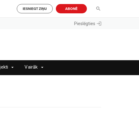
IESNIEGT ZIŅU
ABONĒ
Pieslēgties
jekti
Vairāk