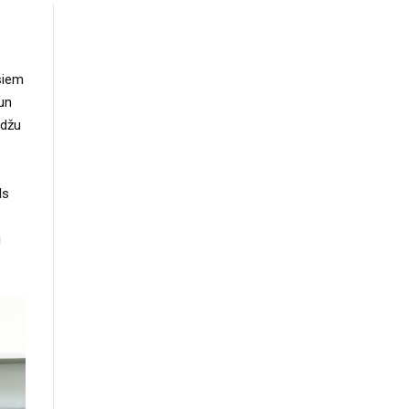
šiem
un
udžu
z
ls
u