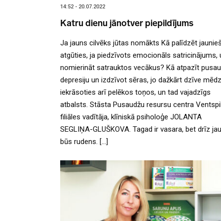
14:52 - 20.07.2022
Katru dienu jānotver piepildījums
Ja jauns cilvēks jūtas nomākts Kā palīdzēt jaunie
atgūties, ja piedzīvots emocionāls satricinājums, 
nomierināt satrauktos vecākus? Kā atpazīt pusa
depresiju un izdzīvot sēras, jo dažkārt dzīve mēd
iekrāsoties arī pelēkos toņos, un tad vajadzīgs
atbalsts. Stāsta Pusaudžu resursu centra Ventspi
filiāles vadītāja, klīniskā psiholoģe JOLANTA
SEGLIŅA-GLUŠKOVA. Tagad ir vasara, bet drīz ja
būs rudens. […]