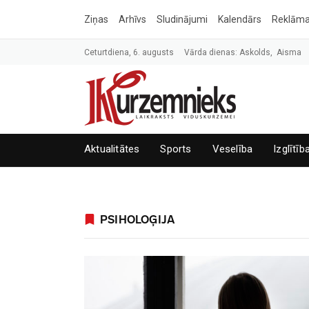
Ziņas
Arhīvs
Sludinājumi
Kalendārs
Reklām
Ceturtdiena, 6. augusts
Vārda dienas: Askolds, Aisma
Aktualitātes
Sports
Veselība
Izglītīb
PSIHOLOĢIJA