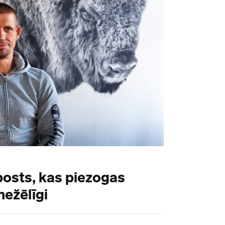
posts, kas piezogas
ežēlīgi