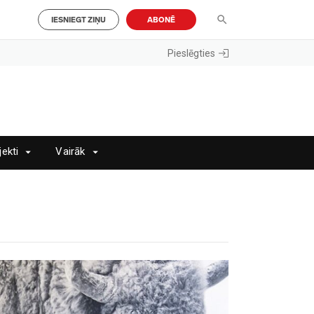
IESNIEGT ZIŅU
ABONĒ
Pieslēgties
jekti
Vairāk