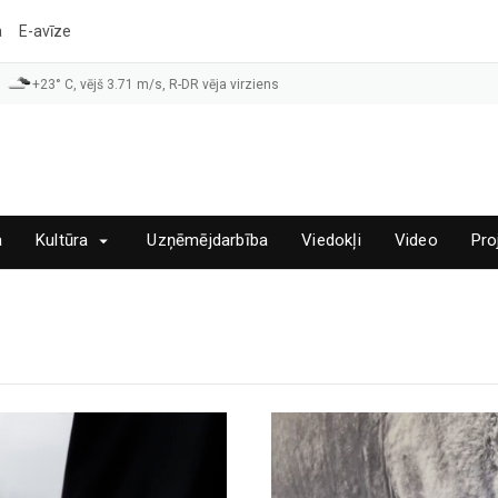
a
E-avīze
+23° C, vējš 3.71 m/s, R-DR vēja virziens
a
Kultūra
Uzņēmējdarbība
Viedokļi
Video
Pro