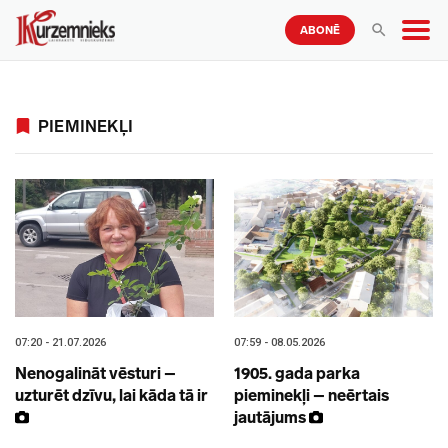
ABONĒ
PIEMINEKĻI
07:20 - 21.07.2026
07:59 - 08.05.2026
Nenogalināt vēsturi –
1905. gada parka
uzturēt dzīvu, lai kāda tā ir
pieminekļi – neērtais
jautājums