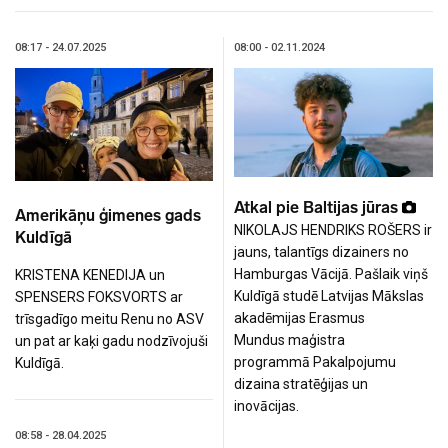
08:17 - 24.07.2025
08:00 - 02.11.2024
Atkal pie Baltijas jūras
Amerikāņu ģimenes gads
NIKOLAJS HENDRIKS ROŠERS ir
Kuldīgā
jauns, talantīgs dizainers no
Hamburgas Vācijā. Pašlaik viņš
KRISTENA KENEDIJA un
Kuldīgā studē Latvijas Mākslas
SPENSERS FOKSVORTS ar
akadēmijas Erasmus
trīsgadīgo meitu Renu no ASV
Mundus maģistra
un pat ar kaķi gadu nodzīvojuši
programmā Pakalpojumu
Kuldīgā.
dizaina stratēģijas un
inovācijas.
08:58 - 28.04.2025