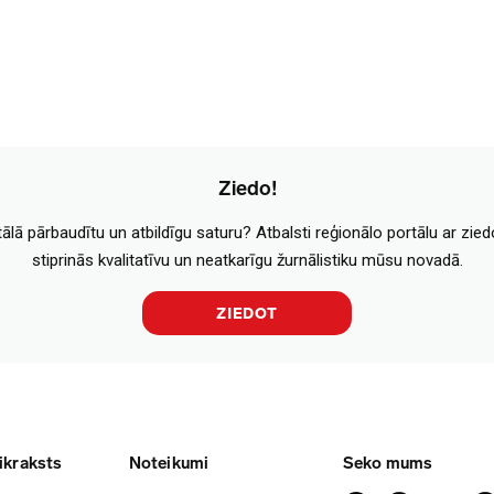
Ziedo!
tālā pārbaudītu un atbildīgu saturu? Atbalsti reģionālo portālu ar zie
stiprinās kvalitatīvu un neatkarīgu žurnālistiku mūsu novadā.
ZIEDOT
ikraksts
Noteikumi
Seko mums