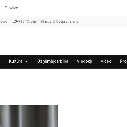
a
E-avīze
redis
+16° C, vējš 4.58 m/s, DR vēja virziens
a
Kultūra
Uzņēmējdarbība
Viedokļi
Video
Pro