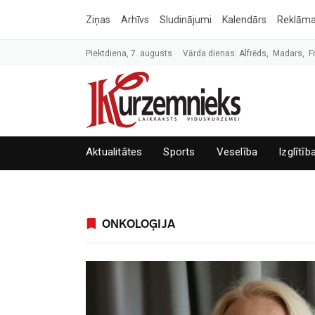
Ziņas
Arhīvs
Sludinājumi
Kalendārs
Reklām
Piektdiena, 7. augusts
Vārda dienas: Alfrēds, Madars, F
Aktualitātes
Sports
Veselība
Izglītīb
ONKOLOĢIJA