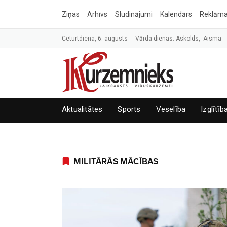
Ziņas
Arhīvs
Sludinājumi
Kalendārs
Reklām
Ceturtdiena, 6. augusts
Vārda dienas: Askolds, Aisma
Aktualitātes
Sports
Veselība
Izglītīb
MILITĀRĀS MĀCĪBAS