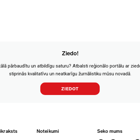
Ziedo!
tālā pārbaudītu un atbildīgu saturu? Atbalsti reģionālo portālu ar zie
stiprinās kvalitatīvu un neatkarīgu žurnālistiku mūsu novadā.
ZIEDOT
ikraksts
Noteikumi
Seko mums