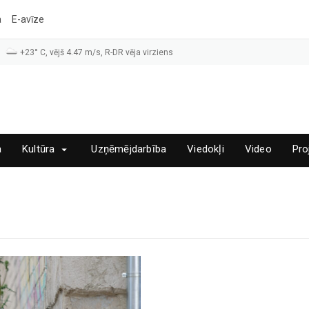
a
E-avīze
+23° C, vējš 4.47 m/s, R-DR vēja virziens
a
Kultūra
Uzņēmējdarbība
Viedokļi
Video
Pro