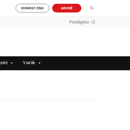
IESNIEGT ZIŅU
ABONĒ
Pieslēgties
jekti
Vairāk