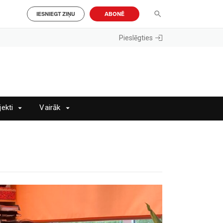
IESNIEGT ZIŅU
ABONĒ
Pieslēgties
jekti
Vairāk