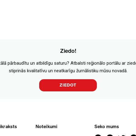
Ziedo!
tālā pārbaudītu un atbildīgu saturu? Atbalsti reģionālo portālu ar zie
stiprinās kvalitatīvu un neatkarīgu žurnālistiku mūsu novadā.
ZIEDOT
ikraksts
Noteikumi
Seko mums