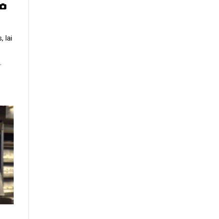
 lai
.