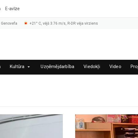
a
E-avīze
, Genovefa
+21° C, vējš 3.76 m/s, R-DR vēja virziens
a
Kultūra
Uzņēmējdarbība
Viedokļi
Video
Pro