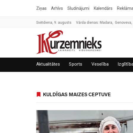
Ziņas
Arhīvs
Sludinājumi
Kalendārs
Reklām
Svētdiena, 9. augusts
Vārda dienas: Madara, Genoveva
Aktualitātes
Sports
Veselība
Izglītīb
KULDĪGAS MAIZES CEPTUVE