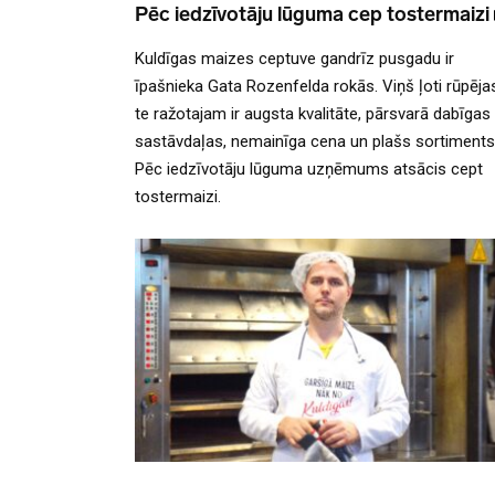
Pēc iedzīvotāju lūguma cep tostermaizi
Kuldīgas maizes ceptuve gandrīz pusgadu ir
īpašnieka Gata Rozenfelda rokās. Viņš ļoti rūpējas,
te ražotajam ir augsta kvalitāte, pārsvarā dabīgas
sastāvdaļas, nemainīga cena un plašs sortiments
Pēc iedzīvotāju lūguma uzņēmums atsācis cept
tostermaizi.