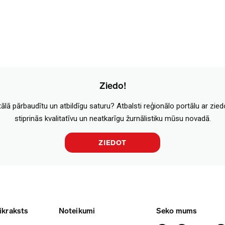
Ziedo!
tālā pārbaudītu un atbildīgu saturu? Atbalsti reģionālo portālu ar zie
stiprinās kvalitatīvu un neatkarīgu žurnālistiku mūsu novadā.
ZIEDOT
ikraksts
Noteikumi
Seko mums