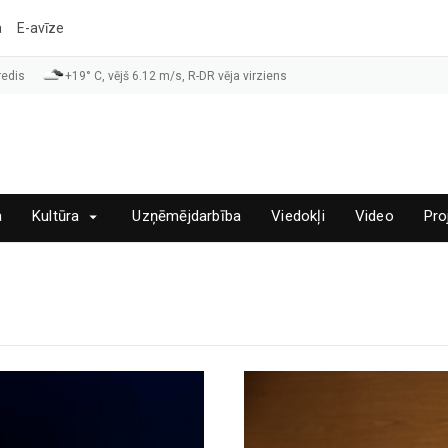
a
E-avīze
redis
+19° C, vējš 6.12 m/s, R-DR vēja virziens
a
Kultūra
Uzņēmējdarbība
Viedokļi
Video
Pro