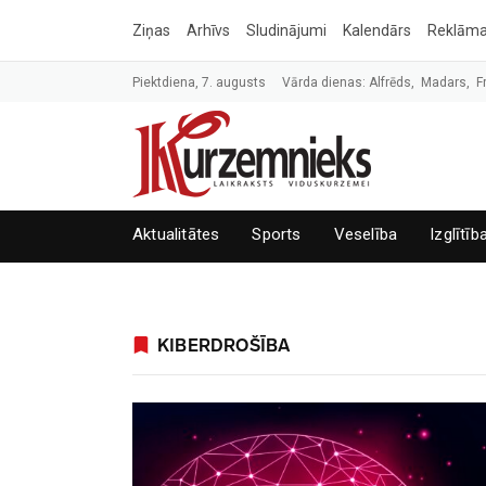
Ziņas
Arhīvs
Sludinājumi
Kalendārs
Reklām
Piektdiena, 7. augusts
Vārda dienas: Alfrēds, Madars, F
Aktualitātes
Sports
Veselība
Izglītīb
KIBERDROŠĪBA