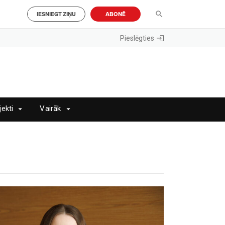
IESNIEGT ZIŅU
ABONĒ
Pieslēgties
jekti
Vairāk