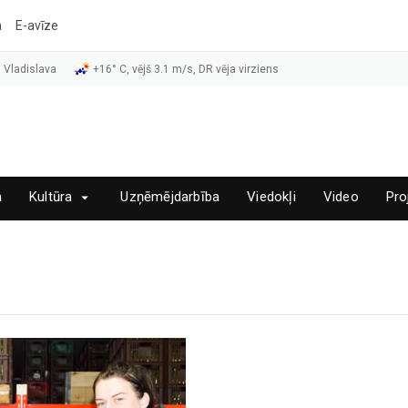
a
E-avīze
 Vladislava
+16° C, vējš 3.1 m/s, DR vēja virziens
a
Kultūra
Uzņēmējdarbība
Viedokļi
Video
Pro