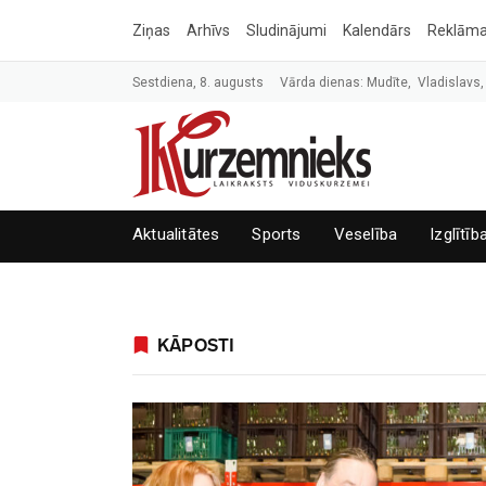
Ziņas
Arhīvs
Sludinājumi
Kalendārs
Reklām
Sestdiena, 8. augusts
Vārda dienas: Mudīte, Vladislavs,
Aktualitātes
Sports
Veselība
Izglītīb
KĀPOSTI