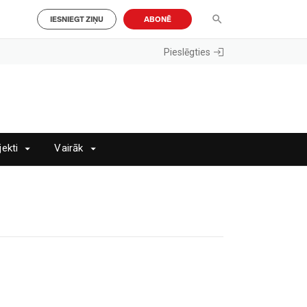
IESNIEGT ZIŅU
ABONĒ
Pieslēgties
jekti
Vairāk