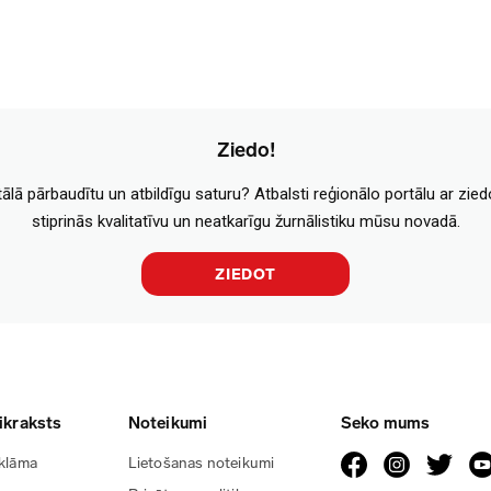
Ziedo!
tālā pārbaudītu un atbildīgu saturu? Atbalsti reģionālo portālu ar zie
stiprinās kvalitatīvu un neatkarīgu žurnālistiku mūsu novadā.
ZIEDOT
ikraksts
Noteikumi
Seko mums
klāma
Lietošanas noteikumi