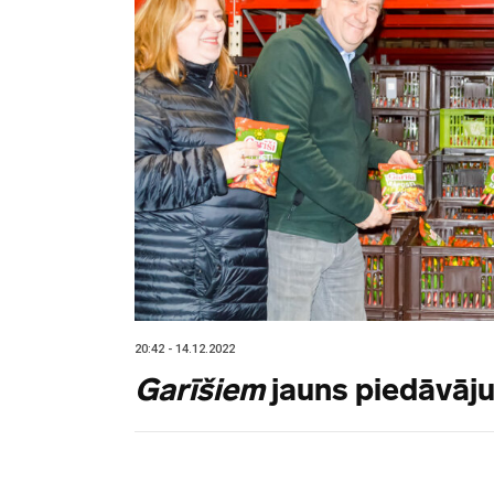
20:42 - 14.12.2022
Garīšiem
jauns piedāvāj