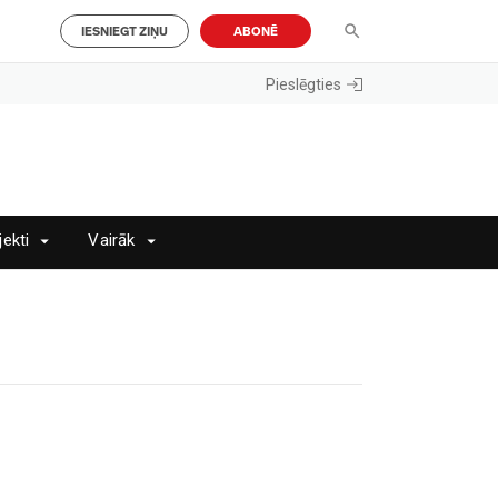
IESNIEGT ZIŅU
ABONĒ
Pieslēgties
jekti
Vairāk