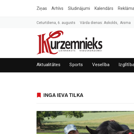
Ziņas
Arhīvs
Sludinājumi
Kalendārs
Reklām
Ceturtdiena, 6. augusts
Vārda dienas: Askolds, Aisma
Aktualitātes
Sports
Veselība
Izglītīb
INGA IEVA TILKA