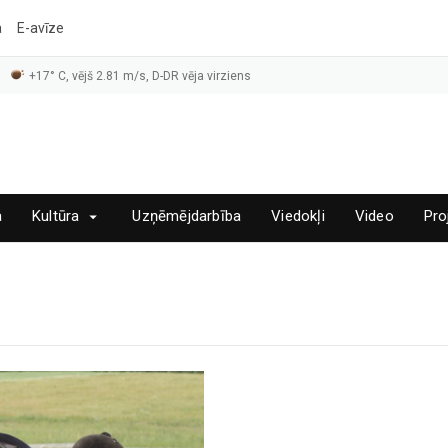
a
E-avīze
+17° C, vējš 2.81 m/s, D-DR vēja virziens
a
Kultūra
Uzņēmējdarbība
Viedokļi
Video
Pro