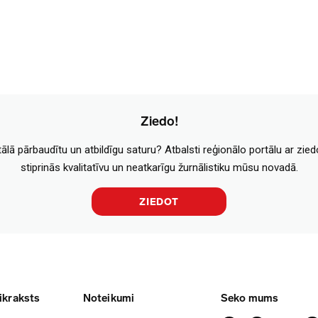
Ziedo!
tālā pārbaudītu un atbildīgu saturu? Atbalsti reģionālo portālu ar zie
stiprinās kvalitatīvu un neatkarīgu žurnālistiku mūsu novadā.
ZIEDOT
ikraksts
Noteikumi
Seko mums