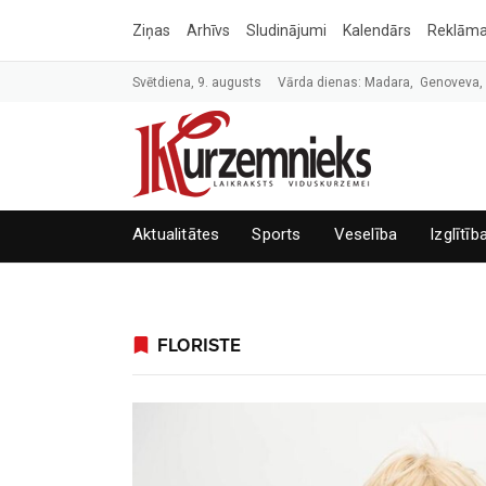
Ziņas
Arhīvs
Sludinājumi
Kalendārs
Reklām
Svētdiena, 9. augusts
Vārda dienas: Madara, Genoveva
Aktualitātes
Sports
Veselība
Izglītīb
FLORISTE