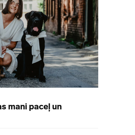
as mani paceļ un