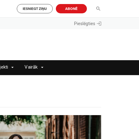
IESNIEGT ZIŅU
ABONĒ
Pieslēgties
jekti
Vairāk