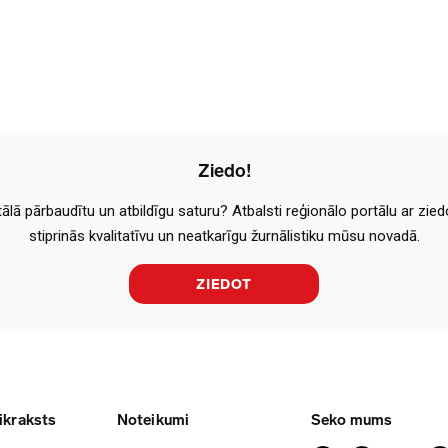
Ziedo!
tālā pārbaudītu un atbildīgu saturu? Atbalsti reģionālo portālu ar zie
stiprinās kvalitatīvu un neatkarīgu žurnālistiku mūsu novadā.
ZIEDOT
ikraksts
Noteikumi
Seko mums