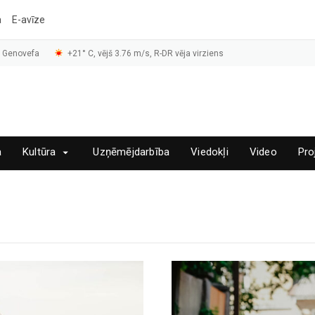
a
E-avīze
, Genovefa
+21° C, vējš 3.76 m/s, R-DR vēja virziens
a
Kultūra
Uzņēmējdarbība
Viedokļi
Video
Pro