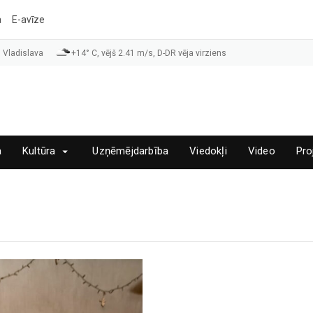
a
E-avīze
 Vladislava
+14° C, vējš 2.41 m/s, D-DR vēja virziens
a
Kultūra
Uzņēmējdarbība
Viedokļi
Video
Pro