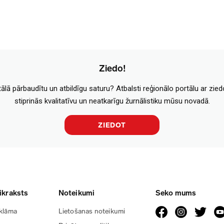
Ziedo!
tālā pārbaudītu un atbildīgu saturu? Atbalsti reģionālo portālu ar zie
stiprinās kvalitatīvu un neatkarīgu žurnālistiku mūsu novadā.
ZIEDOT
ikraksts
Noteikumi
Seko mums
klāma
Lietošanas noteikumi