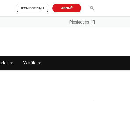
IESNIEGT ZIŅU
ABONĒ
Pieslēgties
jekti
Vairāk