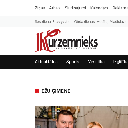
Ziņas
Arhīvs
Sludinājumi
Kalendārs
Reklām
Sestdiena, 8. augusts
Vārda dienas: Mudīte, Vladislavs,
Aktualitātes
Sports
Veselība
Izglītīb
EŽU ĢIMENE