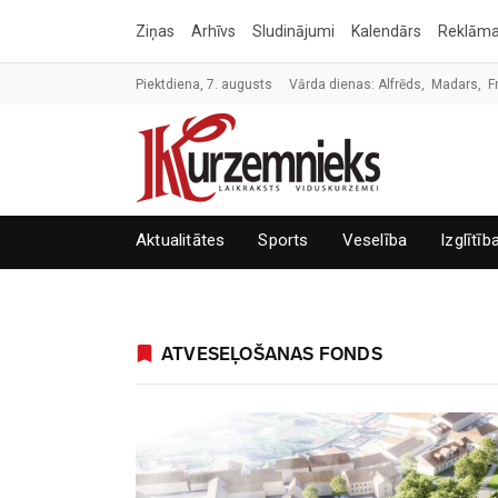
Ziņas
Arhīvs
Sludinājumi
Kalendārs
Reklām
Piektdiena, 7. augusts
Vārda dienas: Alfrēds, Madars, F
Aktualitātes
Sports
Veselība
Izglītīb
ATVESEĻOŠANAS FONDS