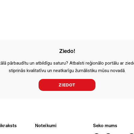
Ziedo!
tālā pārbaudītu un atbildīgu saturu? Atbalsti reģionālo portālu ar zie
stiprinās kvalitatīvu un neatkarīgu žurnālistiku mūsu novadā.
ZIEDOT
ikraksts
Noteikumi
Seko mums