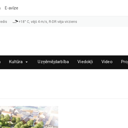
a
E-avīze
redis
+18° C, vējš 4 m/s, R-DR vēja virziens
a
Kultūra
Uzņēmējdarbība
Viedokļi
Video
Pro