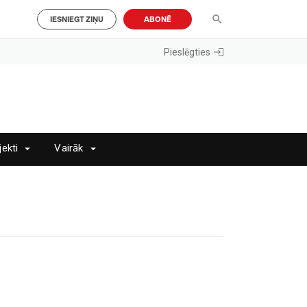
IESNIEGT ZIŅU
ABONĒ
Pieslēgties
jekti
Vairāk