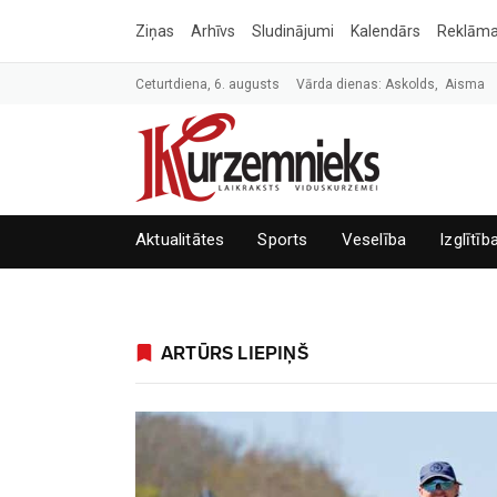
Ziņas
Arhīvs
Sludinājumi
Kalendārs
Reklām
Ceturtdiena, 6. augusts
Vārda dienas: Askolds, Aisma
Aktualitātes
Sports
Veselība
Izglītīb
ARTŪRS LIEPIŅŠ