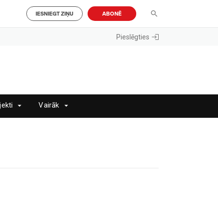
IESNIEGT ZIŅU
ABONĒ
Pieslēgties
jekti
Vairāk