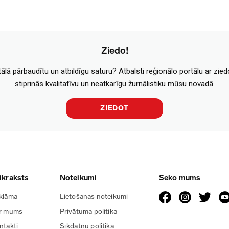
Ziedo!
tālā pārbaudītu un atbildīgu saturu? Atbalsti reģionālo portālu ar zie
stiprinās kvalitatīvu un neatkarīgu žurnālistiku mūsu novadā.
ZIEDOT
ikraksts
Noteikumi
Seko mums
klāma
Lietošanas noteikumi
r mums
Privātuma politika
ntakti
Sīkdatņu politika