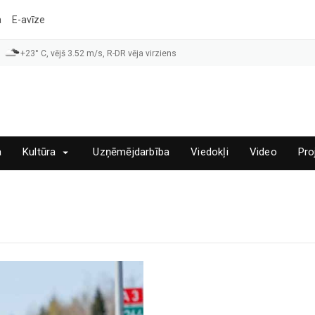
a
E-avīze
+23° C, vējš 3.52 m/s, R-DR vēja virziens
a
Kultūra
Uzņēmējdarbība
Viedokļi
Video
Pro