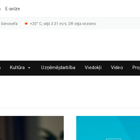
a
E-avīze
, Genovefa
+20° C, vējš 3.31 m/s, DR vēja virziens
a
Kultūra
Uzņēmējdarbība
Viedokļi
Video
Pro