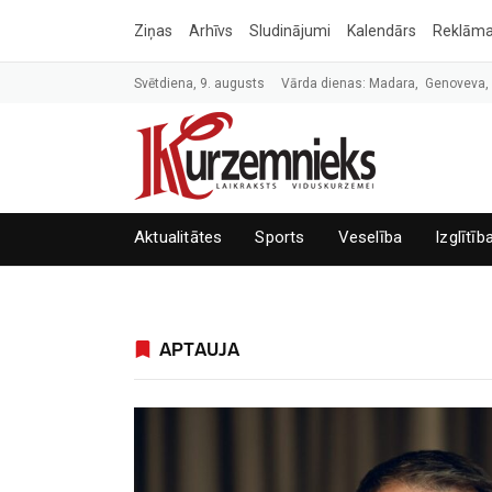
Ziņas
Arhīvs
Sludinājumi
Kalendārs
Reklām
Svētdiena, 9. augusts
Vārda dienas: Madara, Genoveva
Aktualitātes
Sports
Veselība
Izglītīb
APTAUJA