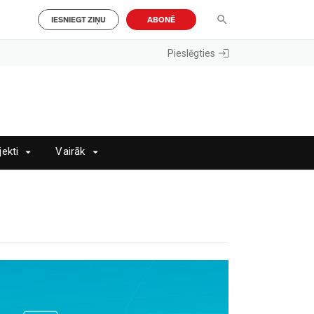
IESNIEGT ZIŅU
ABONĒ
Pieslēgties
jekti
Vairāk