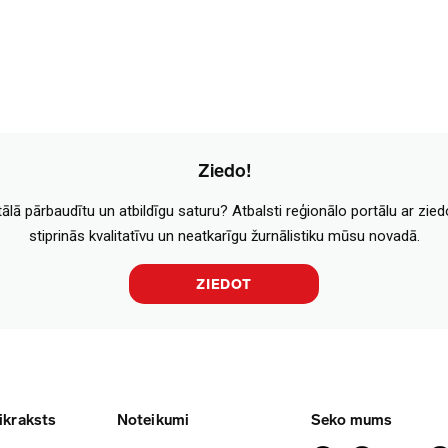
Ziedo!
tālā pārbaudītu un atbildīgu saturu? Atbalsti reģionālo portālu ar zie
stiprinās kvalitatīvu un neatkarīgu žurnālistiku mūsu novadā.
ZIEDOT
ikraksts
Noteikumi
Seko mums