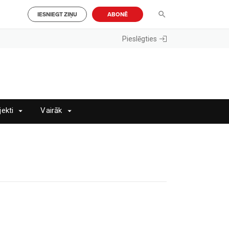
IESNIEGT ZIŅU
ABONĒ
Pieslēgties
jekti
Vairāk