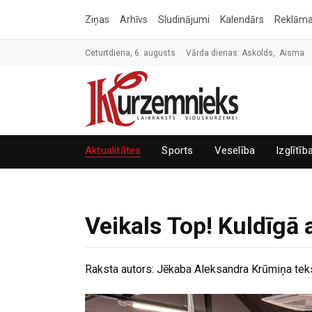
Ziņas
Arhīvs
Sludinājumi
Kalendārs
Reklām
Ceturtdiena, 6. augusts
Vārda dienas: Askolds, Aisma
Aktualitātes
Sports
Veselība
Izglītīb
Veikals Top! Kuldīgā 
Raksta autors:
Jēkaba Aleksandra Krūmiņa teks