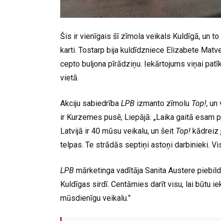
Šis ir vienīgais šī zīmola veikals Kuldīgā, un 
karti. Tostarp bija kuldīdzniece Elizabete Matve
cepto buljona pīrādziņu. Iekārtojums viņai patīk
vietā.
Akciju sabiedrība
LPB
izmanto zīmolu
Top!
, un
ir Kurzemes pusē, Liepājā: „Laika gaitā esam p
Latvijā ir 40 mūsu veikalu, un šeit
Top!
kādreiz j
telpas. Te strādās septiņi astoņi darbinieki. Vis
LPB
mārketinga vadītāja Sanita Austere piebild
Kuldīgas sirdī. Centāmies darīt visu, lai būtu 
mūsdienīgu veikalu.”