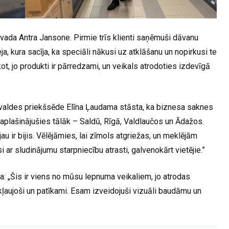
to vada Antra Jansone. Pirmie trīs klienti saņēmuši dāvanu
ja, kura sacīja, ka speciāli nākusi uz atklāšanu un nopirkusi te
ot, jo produkti ir pārredzami, un veikals atrodoties izdevīgā
 valdes priekšsēde Elīna Ļaudama stāsta, ka biznesa saknes
aplašinājušies tālāk – Saldū, Rīgā, Valdlaučos un Ādažos.
au ir bijis. Vēlējāmies, lai zīmols atgriežas, un meklējām
i ar sludinājumu starpniecību atrasti, galvenokārt vietējie.”
a: „Šis ir viens no mūsu lepnuma veikaliem, jo atrodas
iekļaujoši un patīkami. Esam izveidojuši vizuāli baudāmu un