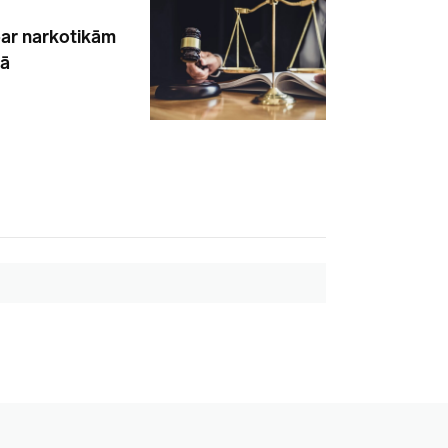
par narkotikām
gā