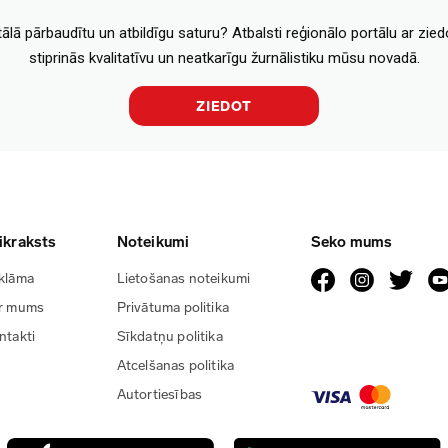
tālā pārbaudītu un atbildīgu saturu? Atbalsti reģionālo portālu ar zie
stiprinās kvalitatīvu un neatkarīgu žurnālistiku mūsu novadā.
ZIEDOT
ikraksts
Noteikumi
Seko mums
klāma
Lietošanas noteikumi
r mums
Privātuma politika
ntakti
Sīkdatņu politika
Atcelšanas politika
Autortiesības