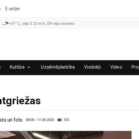
a
E-avīze
+21° C, vējš 3.22 m/s, DR vēja virziens
a
Kultūra
Uzņēmējdarbība
Viedokļi
Video
Pro
atgriežas
ts un foto
08:00 - 11.04.2025
735