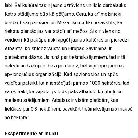
labi. Šai kultūrai tas ir jauns uzrāviens un liels darbalauks.
Katrs stādījums būs kā pētījums. Ceru, ka arī mežinieki
beidzot sasparosies un Meža likumā tiks ierakstīts, ka
riekstu plantācijas var stādīt arī mežos. Šis ir viens no
veidiem, kā pakāpeniski apgūt jaunas kultūras un pieredzi.
Atbalsts, ko sniedz valsts un Eiropas Savienība, ir
pietiekami dāsns. Ja runā par tiešmaksājumiem, tad ir tā:
riekstu audzētāju ir diezgan daudz, bet viņi joprojām nav
apvienojušies organizācijā. Kad apvienosies un spēs
valdībai pateikt, ka ir iestādījuši pirmos 1000 hektārus, tad
varēs teikt, ka vajadzīgs tāds pats atbalsts kā ābeļu un
melleņu stādījumiem. Atbalsts ir visām platībām, kas
lielākas par 0,3 hektāriem, savukārt tiešmaksājumus maksā
no hektāra.”
Eksperimentē ar mulču