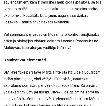
savienojumiem, kam ir dabiskas herbicīdas īpašības. Ja tos
izmanto mulčā, tas samazina atkritumus un veicina aprites
ekonomiku. Rezultāts būtu jauns augu aizsardzības
līdzeklis – mulča ar valriekstu ekstraktu.
Vēl seminārā par vīrusu un fitosanitāro kontroli augļkopībā
stāstīja bioloģijas zinātņu doktors Leonīds Prodaņuks no
Moldovas, laboratorijas vadītājs Kišiņevā.
Izaudzēt var elementāri
SIA
Westlake
pārstāve Marta Tinte stāsta: „Ideja Eduardam
radās pirms gada, viņš vēlējās rīkot plašu, daudziem
saprotamu semināru par valriekstu audzēšanu. Kā zinām,
valrieksti nav Latvijai tipiski. Cilvēki līdz galam neizprot un
neapzinās, ka šeit tos audzēt ir elementāri. Lektors Māris
Lauberts no koksnes ķīmijas institūta ir viens no mūsu