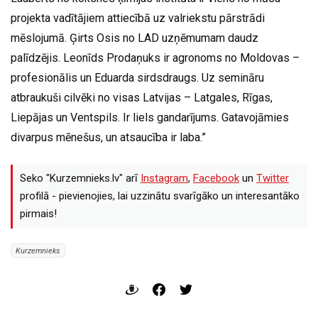
projekta vadītājiem attiecībā uz valriekstu pārstrādi
mēslojumā. Ģirts Osis no LAD uzņēmumam daudz
palīdzējis. Leonīds Prodaņuks ir agronoms no Moldovas –
profesionālis un Eduarda sirdsdraugs. Uz semināru
atbraukuši cilvēki no visas Latvijas – Latgales, Rīgas,
Liepājas un Ventspils. Ir liels gandarījums. Gatavojāmies
divarpus mēnešus, un atsaucība ir laba.”
Seko "Kurzemnieks.lv" arī
Instagram
,
Facebook
un
Twitter
profilā - pievienojies, lai uzzinātu svarīgāko un interesantāko
pirmais!
Kurzemnieks