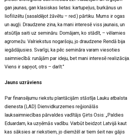
gan jaunas, gan klasiskas lietas: kartupeļus, burkānus un
liofilizētu (sasaldējot žāvētu – red.) pārtiku. Mums ir ogas
un augļi. Draudzene zina, ka mani interesē viss jaunais, un
atsūtīja saiti uz semināru. Domājam, ko stādīt, – vēlamies
agromežu. Valriekstus nogaršoju, jo draudzene Rendā bija
iegādājusies. Svarīgi, ka pēc semināra varam viesoties
saimniecībā: runājām par ideju, bet mani interesē realizācija.
Viens ir sapņot, otrs – darīt.”
Jauns uzrāviens
Par finansējumu riekstu plantācijām stāstīja Lauku atbalsta
dienesta (LAD) Dienvidkurzemes reģionālās
lauksaimniecības pārvaldes vadītājs Ģirts Osis: „Paldies
Eduardam, ka uzņēmās vadību. Varbūt beidzot Latvijā kaut
kas sāksies ar riekstiem, jo diemžēl ar tiem šeit nav gājis