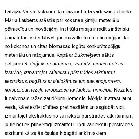
Latvijas Valsts koksnes ķīmijas institūta vadošais pētnieks
Māris Lauberts stāstīja par koksnes ķīmiju, materiālu
pētniecību un inovācijām. Institūta misija ir radīt zinātniski
pamatotas, videi labvēlīgas mazatkritumu tehnoloģijas, lai
no koksnes un citas biomasas iegūtu konkurētspējīgu
materiālu un ražojumus. Kopā ar
Bukmeķiem
sākts
pētījums
Bioloģiski noārdāmas, izsmidzināmas mulčas
izstrāde, izmantojot valriekstu pārstrādes atkritumu
ekstraktus, bagātus ar aleloķīmiskiem savienojumiem,
ilgtspējīgai nezāļu ierobežošanai lauksaimniecībā.
Nezāles
ir galvenais ražas zaudējumu iemesls. Mērķis ir atrast jaunu
veidu, kā efektīvi cīnīties pret nezālēm un saglabāt vidi,
izmantojot ekstraktus no valriekstu pārstrādes atkritumiem,
jo tie netiek pilnvērtīgi izmantoti. Tādi valriekstu pārstrādes
atkritumi kā zaļās čaulas ir bagāti ar ķīmiskiem