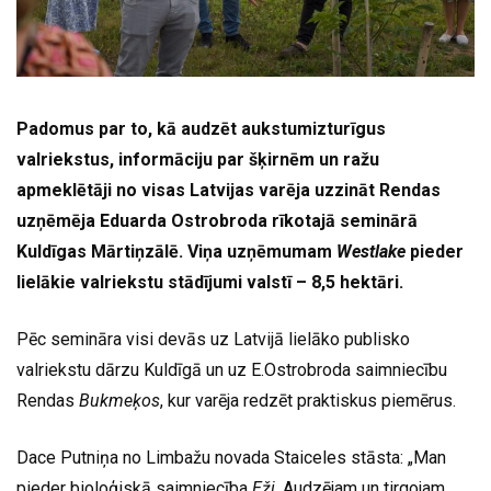
Padomus par to, kā audzēt aukstumizturīgus
valriekstus, informāciju par šķirnēm un ražu
apmeklētāji no visas Latvijas varēja uzzināt Rendas
uzņēmēja Eduarda Ostrobroda rīkotajā seminārā
Kuldīgas Mārtiņzālē. Viņa uzņēmumam
Westlake
pieder
lielākie valriekstu stādījumi valstī – 8,5 hektāri.
Pēc semināra visi devās uz Latvijā lielāko publisko
valriekstu dārzu Kuldīgā un uz E.Ostrobroda saimniecību
Rendas
Bukmeķos
, kur varēja redzēt praktiskus piemērus.
Dace Putniņa no Limbažu novada Staiceles stāsta: „Man
pieder bioloģiskā saimniecība
Eži
. Audzējam un tirgojam