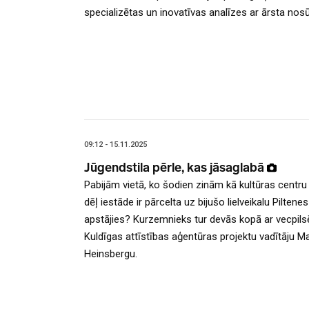
specializētas un inovatīvas analīzes ar ārsta nosūt
09:12 - 15.11.2025
Jūgendstila pērle, kas jāsaglabā
Pabijām vietā, ko šodien zinām kā kultūras centru 
dēļ iestāde ir pārcelta uz bijušo lielveikalu Pilten
apstājies? Kurzemnieks tur devās kopā ar vecpilsēta
Kuldīgas attīstības aģentūras projektu vadītāju M
Heinsbergu.