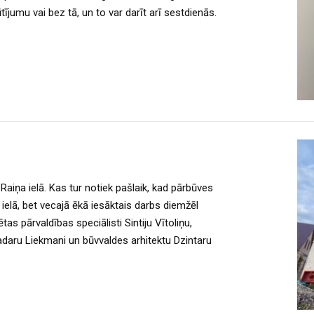
ījumu vai bez tā, un to var darīt arī sestdienās.
Raiņa ielā. Kas tur notiek pašlaik, kad pārbūves
es ielā, bet vecajā ēkā iesāktais darbs diemžēl
s pārvaldības speciālisti Sintiju Vītoliņu,
adaru Liekmani un būvvaldes arhitektu Dzintaru