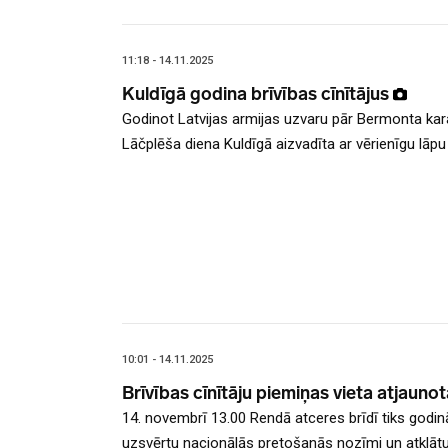
11:18 - 14.11.2025
Kuldīgā godina brīvības cīnītājus
Godinot Latvijas armijas uzvaru pār Bermonta kar
Lāčplēša diena Kuldīgā aizvadīta ar vērienīgu lāpu 
10:01 - 14.11.2025
Brīvības cīnītāju piemiņas vieta atjauno
14. novembrī 13.00 Rendā atceres brīdī tiks godināt
uzsvērtu nacionālās pretošanās nozīmi un atklātu