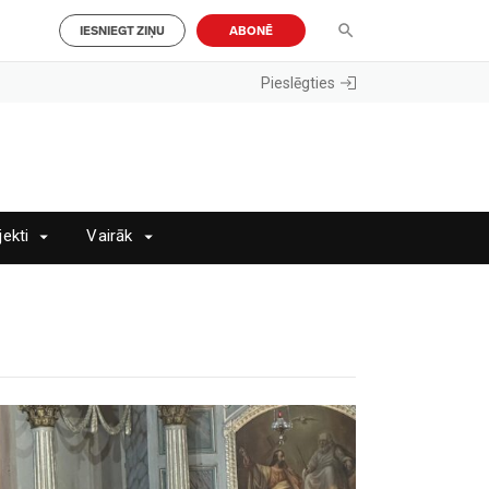
IESNIEGT ZIŅU
ABONĒ
Pieslēgties
jekti
Vairāk