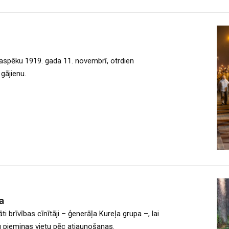
aspēku 1919. gada 11. novembrī, otrdien
gājienu.
ta
i brīvības cīnītāji – ģenerāļa Kureļa grupa –, lai
 piemiņas vietu pēc atjaunošanas.