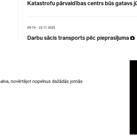
Katastrofu pārvaldības centrs būs gatavs jū
09:19 - 22.11.2025
Darbu sācis transports pēc pieprasījuma
balva, novērtējot nopelnus dažādās jomās.