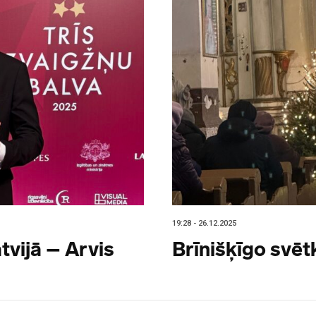
19:28 - 26.12.2025
tvijā – Arvis
Brīnišķīgo svē