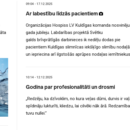
09:04 - 17.12.2025
Ar labestību līdzās pacientiem
c
Organizācijas Hospiss LV Kuldīgas komanda nosvinēju
nāta
gada jubileju. Labdarības projektā Svētku
galds brīvprātīgās darbinieces ik nedēļu dodas pie
pacientiem Kuldīgas slimnīcas iekšķīgo slimību nodaļā
un iepriecina arī ilgstošās aprūpes nodaļas iemītniekus
10:14 - 12.12.2025
Godina par profesionalitāti un drosmi
„Redzēju, ka dzīvoklim, no kura veļas dūmi, durvis ir vaļ
spīdināju lukturīti, kliedzu, lai cilvēki nāk ārā. Redzamība
tuvu nullei.”