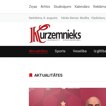
Ziņas
Arhīvs
Sludinājumi
Kalendārs
Reklām
Sestdiena, 8. augusts
Vārda dienas: Mudīte, Vladislavs,
Aktualitātes
Sports
Veselība
Izglītīb
AKTUALITĀTES