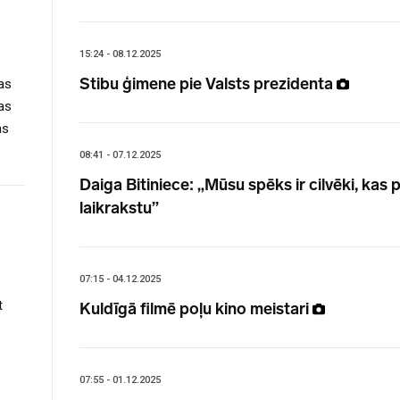
15:24 - 08.12.2025
Stibu ģimene pie Valsts prezidenta
as
as
as
08:41 - 07.12.2025
Daiga Bitiniece: „Mūsu spēks ir cilvēki, kas
laikrakstu”
07:15 - 04.12.2025
t
Kuldīgā filmē poļu kino meistari
07:55 - 01.12.2025