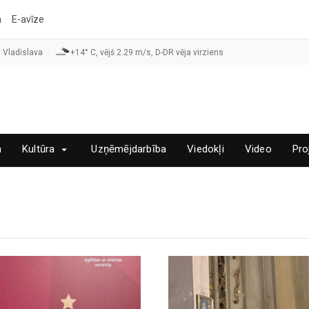
a
E-avīze
 Vladislava
+14° C, vējš 2.29 m/s, D-DR vēja virziens
a
Kultūra
Uzņēmējdarbība
Viedokļi
Video
Pro