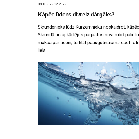
08:10 - 25.12.2025
Kāpēc ūdens divreiz dārgāks?
Skrundenieks lūdz Kurzemnieku noskaidrot, kāpē
Skrundā un apkārtējos pagastos novembrī palieli
maksa par ūdeni, turklāt paaugstinājums esot ļoti
liels.