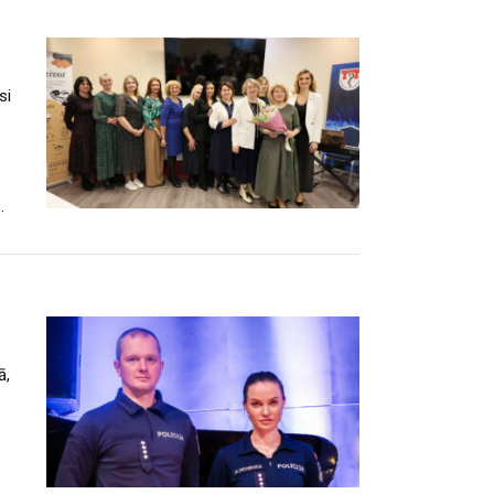
si
.
ā,