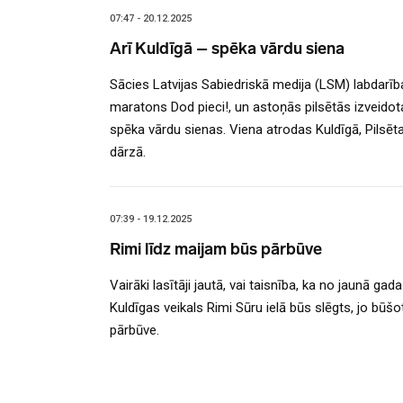
07:47 - 20.12.2025
Arī Kuldīgā – spēka vārdu siena
Sācies Latvijas Sabiedriskā medija (LSM) labdarīb
maratons Dod pieci!, un astoņās pilsētās izveidot
spēka vārdu sienas. Viena atrodas Kuldīgā, Pilsēt
dārzā.
07:39 - 19.12.2025
Rimi līdz maijam būs pārbūve
Vairāki lasītāji jautā, vai taisnība, ka no jaunā gada
Kuldīgas veikals Rimi Sūru ielā būs slēgts, jo būšo
pārbūve.