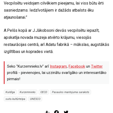
Vecpilsētu veidojam cilvēkiem pieejamu, lai viss būtu ērti
sasniedzams. Iedzīvotājiem ir dažāds atbalsts ēku
atjaunošanai.”
A.Pelšs kopā ar J.Jākobsoni devās vecpilsētu iepazīt,
apskatīja novada muzeja atvērto krājumu, viesojās
restaurācijas centrā, arī Adatu fabrikā
–
mākslas, augstākās
izglītības un koprades vietā
.
Seko "Kurzemnieks.lv" arī
Instagram
,
Facebook
un
Twitter
profilā - pievienojies, lai uzzinātu svarīgāko un interesantāko
pirmais!
Kuldīga
Kurzemnieks
OECD
Pasaules mantojuma saraksts
suitu kultūrtelpa
UNESCO