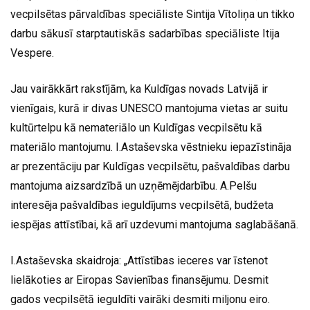
vecpilsētas pārvaldības speciāliste Sintija Vītoliņa un tikko
darbu sākusī starptautiskās sadarbības speciāliste Itija
Vespere.
Jau vairākkārt rakstījām, ka Kuldīgas novads Latvijā ir
vienīgais, kurā ir divas UNESCO mantojuma vietas ar suitu
kultūrtelpu kā nemateriālo un Kuldīgas vecpilsētu kā
materiālo mantojumu. I.Astaševska vēstnieku iepazīstināja
ar prezentāciju par Kuldīgas vecpilsētu, pašvaldības darbu
mantojuma aizsardzībā un uzņēmējdarbību. A.Pelšu
interesēja pašvaldības ieguldījums vecpilsētā, budžeta
iespējas attīstībai, kā arī uzdevumi mantojuma saglabāšanā.
I.Astaševska skaidroja: „Attīstības ieceres var īstenot
lielākoties ar Eiropas Savienības finansējumu. Desmit
gados vecpilsētā ieguldīti vairāki desmiti miljonu eiro.