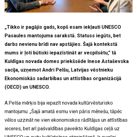
„Tikko ir pagājis gads, kopš esam iekļauti UNESCO
Pasaules mantojuma sarakstā. Statuss iegūts, bet
darbs nevienu brīdi nav apstājies. Šajā kontekstā
mums ir ļoti būtiski iepazīstināt ar vecpilsētu,” tā
Kuldīgas novada domes priekšsēde Inese Astaševska
sacīja, uzņemot Andri Pelšu, Latvijas vēstnieku
Ekonomiskās sadarbības un attīstības organizācijā
(OECD) un UNESCO.
A.Pelša mērķis bija iepazīt novada kultūrvēsturisko
mantojumu: „Šajā amatā esmu vien pāris mēnešu, tāpēc
vēlos uzzināt ne vien ekonomiskos rādītājus un attīstības
ieceres, bet arī pašvaldības paveikto Kuldīgas ceļā uz