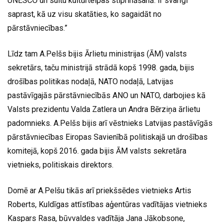
UNESCO un suitu kultūrtelpas stiprināšanā. Ir svarīgi
saprast, kā uz visu skatāties, ko sagaidāt no
pārstāvniecības.”
Līdz tam A.Pelšs bijis Ārlietu ministrijas (ĀM) valsts
sekretārs, taču ministrijā strādā kopš 1998. gada, bijis
drošības politikas nodaļā, NATO nodaļā, Latvijas
pastāvīgajās pārstāvniecībās ANO un NATO, darbojies kā
Valsts prezidentu Valda Zatlera un Andra Bērziņa ārlietu
padomnieks. A.Pelšs bijis arī vēstnieks Latvijas pastāvīgās
pārstāvniecības Eiropas Savienībā politiskajā un drošības
komitejā, kopš 2016. gada bijis ĀM valsts sekretāra
vietnieks, politiskais direktors.
Domē ar A.Pelšu tikās arī priekšsēdes vietnieks Artis
Roberts, Kuldīgas attīstības aģentūras vadītājas vietnieks
Kaspars Rasa, būvvaldes vadītāja Jana Jākobsone,