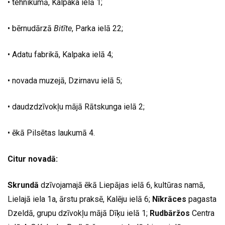
• tehnikumā, Kalpaka ielā 1;
• bērnudārzā
Bitīte
, Parka ielā 22;
• Adatu fabrikā, Kalpaka ielā 4;
• novada muzejā, Dzirnavu ielā 5;
• daudzdzīvokļu mājā Rātskunga ielā 2;
• ēkā Pilsētas laukumā 4.
Citur novadā:
Skrundā
dzīvojamajā ēkā Liepājas ielā 6, kultūras namā,
Lielajā iela 1a, ārstu praksē, Kalēju ielā 6;
Nīkrāces
pagasta
Dzeldā, grupu dzīvokļu mājā Dīķu ielā 1;
Rudbāržos
Centra