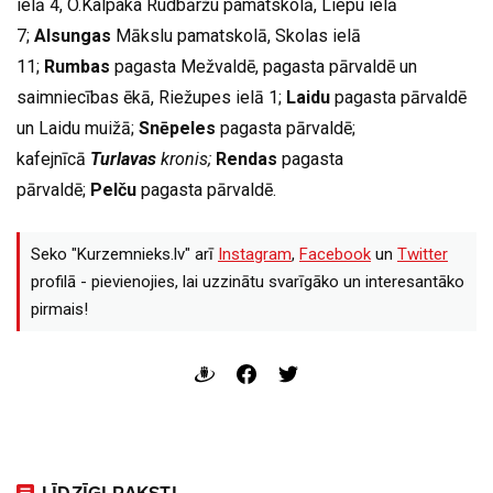
ielā 4, O.Kalpaka Rudbāržu pamatskolā, Liepu ielā
7;
Alsungas
Mākslu pamatskolā, Skolas ielā
11;
Rumbas
pagasta Mežvaldē, pagasta pārvaldē un
saimniecības ēkā, Riežupes ielā 1;
Laidu
pagasta pārvaldē
un Laidu muižā;
Snēpeles
pagasta pārvaldē;
kafejnīcā
Turlavas
kronis;
Rendas
pagasta
pārvaldē;
Pelču
pagasta pārvaldē.
Seko "Kurzemnieks.lv" arī
Instagram
,
Facebook
un
Twitter
profilā - pievienojies, lai uzzinātu svarīgāko un interesantāko
pirmais!