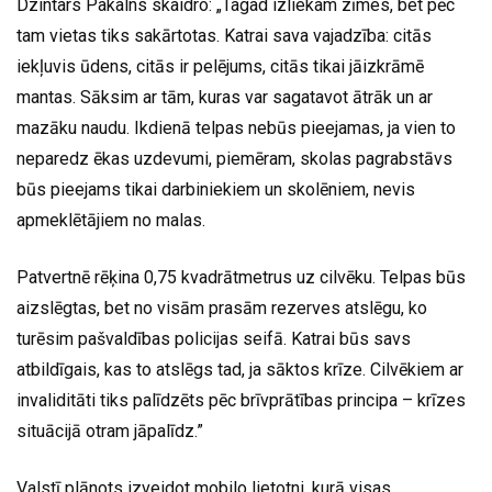
Dzintars Pakalns skaidro: „Tagad izliekam zīmes, bet pēc
tam vietas tiks sakārtotas. Katrai sava vajadzība: citās
iekļuvis ūdens, citās ir pelējums, citās tikai jāizkrāmē
mantas. Sāksim ar tām, kuras var sagatavot ātrāk un ar
mazāku naudu. Ikdienā telpas nebūs pieejamas, ja vien to
neparedz ēkas uzdevumi, piemēram, skolas pagrabstāvs
būs pieejams tikai darbiniekiem un skolēniem, nevis
apmeklētājiem no malas.
Patvertnē rēķina 0,75 kvadrātmetrus uz cilvēku. Telpas būs
aizslēgtas, bet no visām prasām rezerves atslēgu, ko
turēsim pašvaldības policijas seifā. Katrai būs savs
atbildīgais, kas to atslēgs tad, ja sāktos krīze. Cilvēkiem ar
invaliditāti tiks palīdzēts pēc brīvprātības principa – krīzes
situācijā otram jāpalīdz.”
Valstī plānots izveidot mobilo lietotni, kurā visas