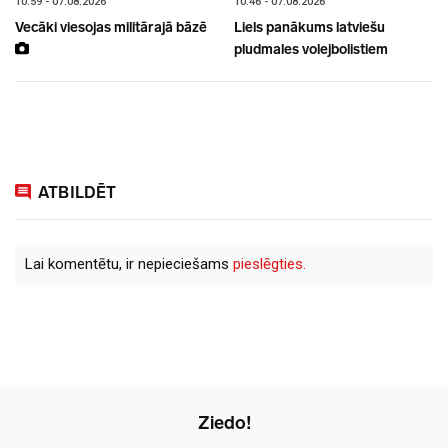
10:59 - 07.08.2026
10:46 - 07.08.2026
Vecāki viesojas militārajā bāzē
Liels panākums latviešu
pludmales volejbolistiem
ATBILDĒT
Lai komentētu, ir nepieciešams
pieslēgties.
Ziedo!