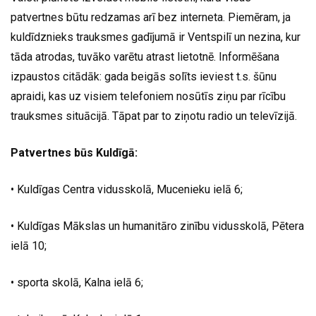
patvertnes būtu redzamas arī bez interneta. Piemēram, ja
kuldīdznieks trauksmes gadījumā ir Ventspilī un nezina, kur
tāda atrodas, tuvāko varētu atrast lietotnē. Informēšana
izpaustos citādāk: gada beigās solīts ieviest t.s. šūnu
apraidi, kas uz visiem telefoniem nosūtīs ziņu par rīcību
trauksmes situācijā. Tāpat par to ziņotu radio un televīzijā.
Patvertnes būs Kuldīgā:
• Kuldīgas Centra vidusskolā, Mucenieku ielā 6;
• Kuldīgas Mākslas un humanitāro zinību vidusskolā, Pētera
ielā 10;
• sporta skolā, Kalna ielā 6;