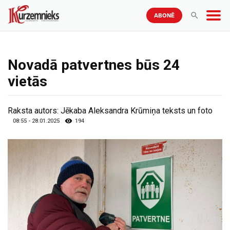
ABONĒ
Novadā patvertnes būs 24
vietās
Raksta autors:
Jēkaba Aleksandra Krūmiņa teksts un foto
08:55 - 28.01.2025
194