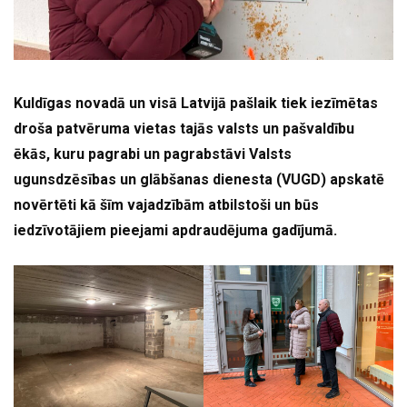
Kuldīgas novadā un visā Latvijā pašlaik tiek iezīmētas
droša patvēruma vietas tajās valsts un pašvaldību
ēkās, kuru pagrabi un pagrabstāvi Valsts
ugunsdzēsības un glābšanas dienesta (VUGD) apskatē
novērtēti kā šīm vajadzībām atbilstoši un būs
iedzīvotājiem pieejami apdraudējuma gadījumā.